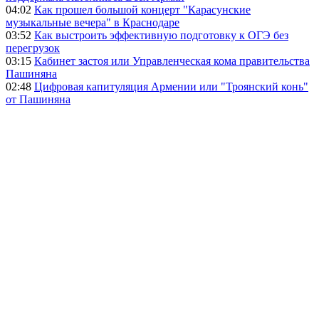
04:02
Как прошел большой концерт "Карасунские
музыкальные вечера" в Краснодаре
03:52
Как выстроить эффективную подготовку к ОГЭ без
перегрузок
03:15
Кабинет застоя или Управленческая кома правительства
Пашиняна
02:48
Цифровая капитуляция Армении или "Троянский конь"
от Пашиняна