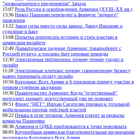
"низкозатратного предприятия" Запада
15:07
Роль России в освобождении Армении (XVIII–XX вв.)
13:36
Никол Пашинян переходит к формуле "вечного"
правления
13:22
Закон силы вместо силы закона: Давид Ишханян о
судилище в Баку
13:08
Попытка переписать историю и стать властью в
армянском вилайете
12:49
Драматическое падение Армении: товарооборот с
Россией рухнул, а топливо бьет ценовые рекорды
12:30
Электронные библиотеки: почему чтение уходит в
онлайн
11:28
Электронные платежи: почему современному бизнесу
важно принимать оплату онлайн
10:56
Католикос Всех Армян и 6 епископов примут участие в
первом судебном заседании
10:36
Правительство Армении: Когда "естественный"
интеллект хромает, искусственный уже не поможет
09:51
Фронт "НЕТ": Ишхан Сагателян призвал к тотальной
мобилизации против действий властей
09:22
Пешка в игре титанов: Армения платит за провалы
команды Пашиняна
08:38
Армения и ОДКБ приближаются к точке невозврата
08:05
Крупнейшая армянская благотворительная организация
поддержала Католикоса Всех Армян