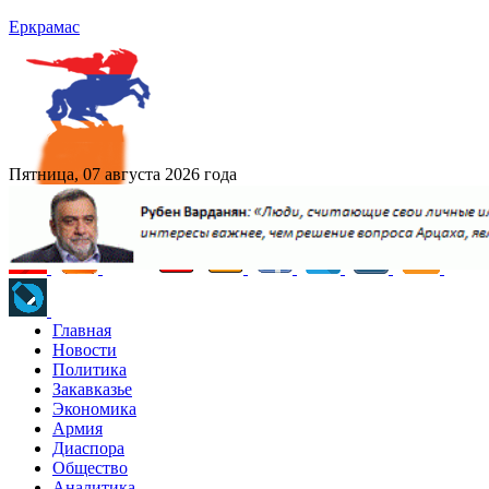
Еркрамас
Пятница, 07 августа 2026 года
Главная
Новости
Политика
Закавказье
Экономика
Армия
Диаспора
Общество
Аналитика