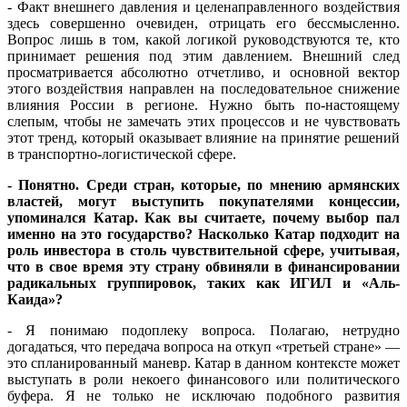
- Факт внешнего давления и целенаправленного воздействия
здесь совершенно очевиден, отрицать его бессмысленно.
Вопрос лишь в том, какой логикой руководствуются те, кто
принимает решения под этим давлением. Внешний след
просматривается абсолютно отчетливо, и основной вектор
этого воздействия направлен на последовательное снижение
влияния России в регионе. Нужно быть по-настоящему
слепым, чтобы не замечать этих процессов и не чувствовать
этот тренд, который оказывает влияние на принятие решений
в транспортно-логистической сфере.
- Понятно. Среди стран, которые, по мнению армянских
властей, могут выступить покупателями концессии,
упоминался Катар. Как вы считаете, почему выбор пал
именно на это государство? Насколько Катар подходит на
роль инвестора в столь чувствительной сфере, учитывая,
что в свое время эту страну обвиняли в финансировании
радикальных группировок, таких как ИГИЛ и «Аль-
Каида»?
- Я понимаю подоплеку вопроса. Полагаю, нетрудно
догадаться, что передача вопроса на откуп «третьей стране» —
это спланированный маневр. Катар в данном контексте может
выступать в роли некоего финансового или политического
буфера. Я не только не исключаю подобного развития