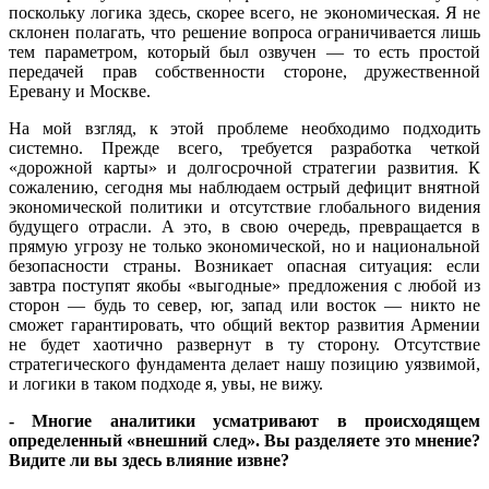
поскольку логика здесь, скорее всего, не экономическая. Я не
склонен полагать, что решение вопроса ограничивается лишь
тем параметром, который был озвучен — то есть простой
передачей прав собственности стороне, дружественной
Еревану и Москве.
На мой взгляд, к этой проблеме необходимо подходить
системно. Прежде всего, требуется разработка четкой
«дорожной карты» и долгосрочной стратегии развития. К
сожалению, сегодня мы наблюдаем острый дефицит внятной
экономической политики и отсутствие глобального видения
будущего отрасли. А это, в свою очередь, превращается в
прямую угрозу не только экономической, но и национальной
безопасности страны. Возникает опасная ситуация: если
завтра поступят якобы «выгодные» предложения с любой из
сторон — будь то север, юг, запад или восток — никто не
сможет гарантировать, что общий вектор развития Армении
не будет хаотично развернут в ту сторону. Отсутствие
стратегического фундамента делает нашу позицию уязвимой,
и логики в таком подходе я, увы, не вижу.
- Многие аналитики усматривают в происходящем
определенный «внешний след». Вы разделяете это мнение?
Видите ли вы здесь влияние извне?