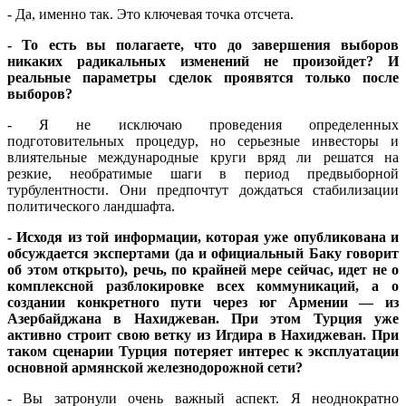
- Да, именно так. Это ключевая точка отсчета.
- То есть вы полагаете, что до завершения выборов
никаких радикальных изменений не произойдет? И
реальные параметры сделок проявятся только после
выборов?
- Я не исключаю проведения определенных
подготовительных процедур, но серьезные инвесторы и
влиятельные международные круги вряд ли решатся на
резкие, необратимые шаги в период предвыборной
турбулентности. Они предпочтут дождаться стабилизации
политического ландшафта.
- Исходя из той информации, которая уже опубликована и
обсуждается экспертами (да и официальный Баку говорит
об этом открыто), речь, по крайней мере сейчас, идет не о
комплексной разблокировке всех коммуникаций, а о
создании конкретного пути через юг Армении — из
Азербайджана в Нахиджеван. При этом Турция уже
активно строит свою ветку из Игдира в Нахиджеван. При
таком сценарии Турция потеряет интерес к эксплуатации
основной армянской железнодорожной сети?
- Вы затронули очень важный аспект. Я неоднократно