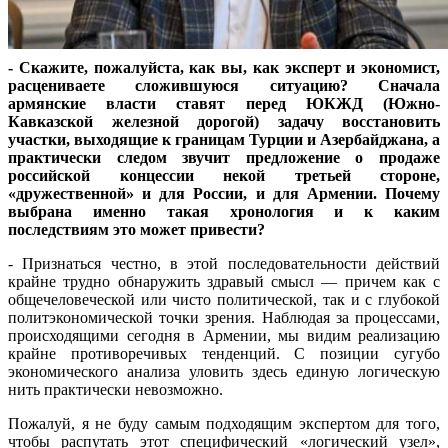
- Скажите, пожалуйста, как вы, как эксперт и экономист,
расцениваете сложившуюся ситуацию? Сначала
армянские власти ставят перед ЮКЖД (Южно-
Кавказской железной дорогой) задачу восстановить
участки, выходящие к границам Турции и Азербайджана, а
практически следом звучит предложение о продаже
российской концессии некой третьей стороне,
«дружественной» и для России, и для Армении. Почему
выбрана именно такая хронология и к каким
последствиям это может привести?
- Признаться честно, в этой последовательности действий
крайне трудно обнаружить здравый смысл — причем как с
общечеловеческой или чисто политической, так и с глубокой
политэкономической точки зрения. Наблюдая за процессами,
происходящими сегодня в Армении, мы видим реализацию
крайне противоречивых тенденций. С позиции сугубо
экономического анализа уловить здесь единую логическую
нить практически невозможно.
Пожалуй, я не буду самым подходящим экспертом для того,
чтобы распутать этот специфический «логический узел»,