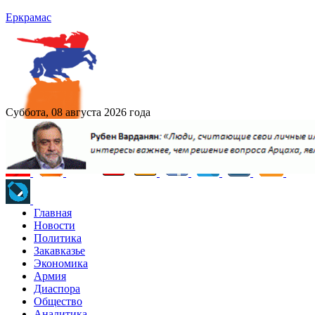
Еркрамас
Суббота, 08 августа 2026 года
Главная
Новости
Политика
Закавказье
Экономика
Армия
Диаспора
Общество
Аналитика