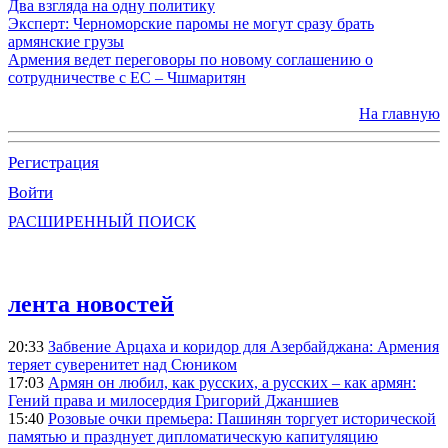
Два взгляда на одну политику
Эксперт: Черноморские паромы не могут сразу брать
армянские грузы
Армения ведет переговоры по новому соглашению о
сотрудничестве с ЕС – Чшмаритян
На главную
Регистрация
Войти
РАСШИРЕННЫЙ ПОИСК
лента новостей
20:33
Забвение Арцаха и коридор для Азербайджана: Армения
теряет суверенитет над Сюником
17:03
Армян он любил, как русских, а русских – как армян:
Гений права и милосердия Григорий Джаншиев
15:40
Розовые очки премьера: Пашинян торгует исторической
памятью и празднует дипломатическую капитуляцию