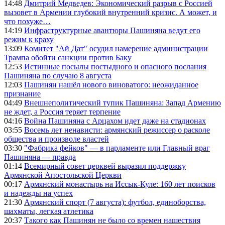
14:48
Дмитрий Медведев: Экономический разрыв с Россией
вызовет в Армении глубокий внутренний кризис. А может, и
что похуже…
14:19
Инфраструктурные авантюры Пашиняна ведут его
режим к краху
13:09
Комитет "Ай Дат" осудил намерение администрации
Трампа обойти санкции против Баку
12:53
Истинные посылы постыдного и опасного послания
Пашиняна по случаю 8 августа
12:03
Пашинян нашёл нового виноватого: неожиданное
признание
04:49
Внешнеполитический тупик Пашиняна: Запад Армению
не ждет, а Россия теряет терпение
04:16
Война Пашиняна с Арцахом идет даже на стадионах
03:55
Восемь лет ненависти: армянский режиссер о расколе
общества и произволе властей
03:30
"Фабрика фейков" — в парламенте или Главный враг
Пашиняна — правда
01:14
Всемирный совет церквей выразил поддержку
Армянской Апостольской Церкви
00:17
Армянский монастырь на Иссык-Куле: 160 лет поисков
и надежды на успех
21:30
Армянский спорт (7 августа): футбол, единоборства,
шахматы, легкая атлетика
20:37
Такого как Пашинян не было со времен нашествия