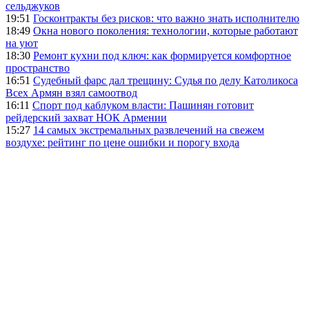
сельджуков
19:51
Госконтракты без рисков: что важно знать исполнителю
18:49
Окна нового поколения: технологии, которые работают
на уют
18:30
Ремонт кухни под ключ: как формируется комфортное
пространство
16:51
Судебный фарс дал трещину: Судья по делу Католикоса
Всех Армян взял самоотвод
16:11
Спорт под каблуком власти: Пашинян готовит
рейдерский захват НОК Армении
15:27
14 самых экстремальных развлечений на свежем
воздухе: рейтинг по цене ошибки и порогу входа