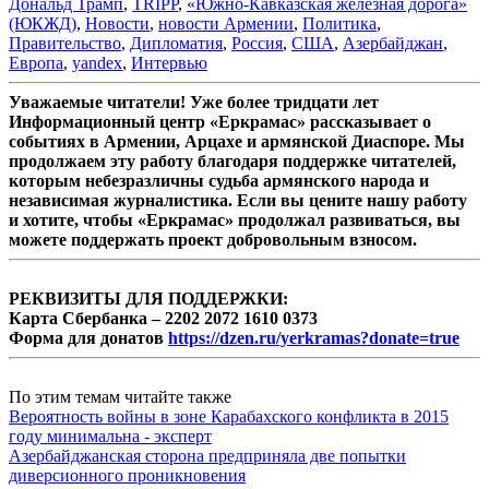
Дональд Трамп
,
TRIPP
,
«Южно-Кавказская железная дорога»
(ЮКЖД)
,
Новости
,
новости Армении
,
Политика
,
Правительство
,
Дипломатия
,
Россия
,
США
,
Азербайджан
,
Европа
,
yandex
,
Интервью
Уважаемые читатели! Уже более тридцати лет
Информационный центр «Еркрамас» рассказывает о
событиях в Армении, Арцахе и армянской Диаспоре. Мы
продолжаем эту работу благодаря поддержке читателей,
которым небезразличны судьба армянского народа и
независимая журналистика. Если вы цените нашу работу
и хотите, чтобы «Еркрамас» продолжал развиваться, вы
можете поддержать проект добровольным взносом.
РЕКВИЗИТЫ ДЛЯ ПОДДЕРЖКИ:
Карта Сбербанка – 2202 2072 1610 0373
Форма для донатов
https://dzen.ru/yerkramas?donate=true
По этим темам читайте также
Вероятность войны в зоне Карабахского конфликта в 2015
году минимальна - эксперт
Азербайджанская сторона предприняла две попытки
диверсионного проникновения