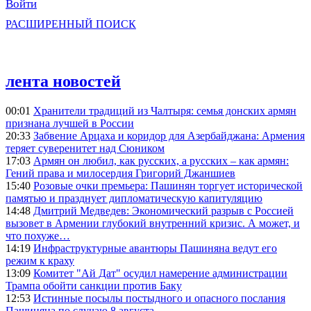
Войти
РАСШИРЕННЫЙ ПОИСК
лента новостей
00:01
Хранители традиций из Чалтыря: семья донских армян
признана лучшей в России
20:33
Забвение Арцаха и коридор для Азербайджана: Армения
теряет суверенитет над Сюником
17:03
Армян он любил, как русских, а русских – как армян:
Гений права и милосердия Григорий Джаншиев
15:40
Розовые очки премьера: Пашинян торгует исторической
памятью и празднует дипломатическую капитуляцию
14:48
Дмитрий Медведев: Экономический разрыв с Россией
вызовет в Армении глубокий внутренний кризис. А может, и
что похуже…
14:19
Инфраструктурные авантюры Пашиняна ведут его
режим к краху
13:09
Комитет "Ай Дат" осудил намерение администрации
Трампа обойти санкции против Баку
12:53
Истинные посылы постыдного и опасного послания
Пашиняна по случаю 8 августа