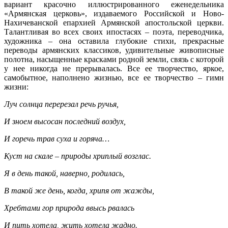
вариант красочно иллюстрированного еженедельника
«Армянская церковь», издаваемого Российской и Ново-
Нахичеванской епархией Армянской апостольской церкви.
Талантливая во всех своих ипостасях – поэта, переводчика,
художника – она оставила глубокие стихи, прекрасные
переводы армянских классиков, удивительные живописные
полотна, насыщенные красками родной земли, связь с которой
у нее никогда не прерывалась. Все ее творчество, яркое,
самобытное, наполнено жизнью, все ее творчество – гимн
жизни:
Луч солнца перерезал речь ручья,
И зноем высосан последний воздух,
И горечь трав суха и горяча…
Куст на скале – природы хриплый возглас.
Я в день такой, наверно, родилась,
В такой же день, когда, хрипя от жажды,
Хребтами гор природа ввысь рвалась
И пить хотела, жить хотела жадно.