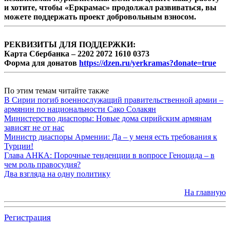
и хотите, чтобы «Еркрамас» продолжал развиваться, вы
можете поддержать проект добровольным взносом.
РЕКВИЗИТЫ ДЛЯ ПОДДЕРЖКИ:
Карта Сбербанка – 2202 2072 1610 0373
Форма для донатов
https://dzen.ru/yerkramas?donate=true
По этим темам читайте также
В Сирии погиб военнослужащий правительственной армии –
армянин по национальности Сако Солакян
Министерство диаспоры: Новые дома сирийским армянам
зависят не от нас
Министр диаспоры Армении: Да – у меня есть требования к
Турции!
Глава АНКА: Порочные тенденции в вопросе Геноцида – в
чем роль правосудия?
Два взгляда на одну политику
На главную
Регистрация