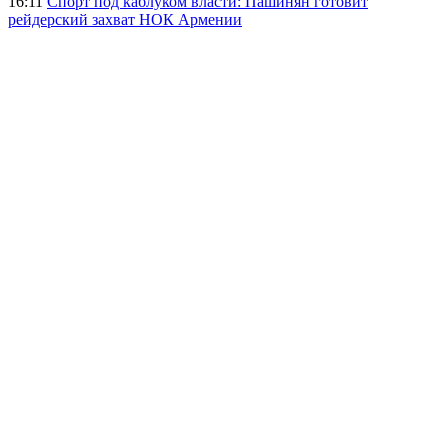
16:11
Спорт под каблуком власти: Пашинян готовит
рейдерский захват НОК Армении