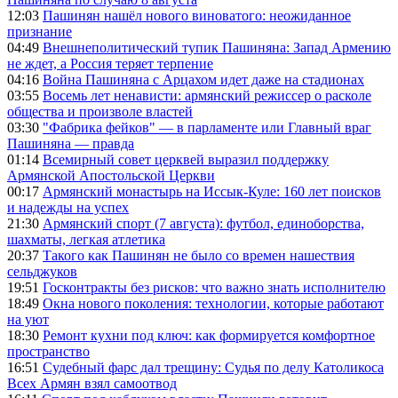
12:03
Пашинян нашёл нового виноватого: неожиданное
признание
04:49
Внешнеполитический тупик Пашиняна: Запад Армению
не ждет, а Россия теряет терпение
04:16
Война Пашиняна с Арцахом идет даже на стадионах
03:55
Восемь лет ненависти: армянский режиссер о расколе
общества и произволе властей
03:30
"Фабрика фейков" — в парламенте или Главный враг
Пашиняна — правда
01:14
Всемирный совет церквей выразил поддержку
Армянской Апостольской Церкви
00:17
Армянский монастырь на Иссык-Куле: 160 лет поисков
и надежды на успех
21:30
Армянский спорт (7 августа): футбол, единоборства,
шахматы, легкая атлетика
20:37
Такого как Пашинян не было со времен нашествия
сельджуков
19:51
Госконтракты без рисков: что важно знать исполнителю
18:49
Окна нового поколения: технологии, которые работают
на уют
18:30
Ремонт кухни под ключ: как формируется комфортное
пространство
16:51
Судебный фарс дал трещину: Судья по делу Католикоса
Всех Армян взял самоотвод