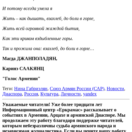
И потому всегда умела я
Жить – как дышать, взахлеб, до боли в горле,
Жить всей огромной жаждой бытия,
Как эти криком вздыбленные горы.
Так и прожила она: взахлеб, до боли в горле…
Магда ДЖАНПОЛАДЯН,
Каринэ СААКЯНЦ
"Голос Армении"
Теги:
Нина Габриэлян
,
Союз Армян России (САР)
,
Новости
,
Диаспора
,
Россия
,
Культура
,
Личности
,
yandex
Уважаемые читатели! Уже более тридцати лет
Информационный центр «Еркрамас» рассказывает о
событиях в Армении, Арцахе и армянской Диаспоре. Мы
продолжаем эту работу благодаря поддержке читателей,
которым небезразличны судьба армянского народа и
независимая журналистика. Если вы цените нашу работу