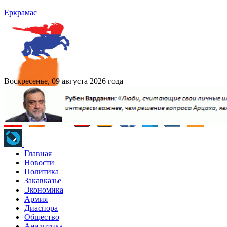
Еркрамас
Воскресенье, 09 августа 2026 года
Главная
Новости
Политика
Закавказье
Экономика
Армия
Диаспора
Общество
Аналитика