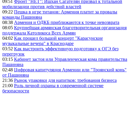
09:51
Фронт "НЕТ": Ишхан Сагателян призвал к тотальной
мобилизации против действий властей
09:22
Пешка в игре титанов: Армения платит за провалы
команды Пашиняна
08:38
Армения и ОДКБ приближаются к точке невозврата
08:05
Крупнейшая армянская благотворительная организация
поддержала Католикоса Всех Армян
04:02
Как прошел большой концерт "Карасунские
музыкальные вечера" в Краснодаре
03:52
Как выстроить эффективную подготовку к ОГЭ без
перегрузок
03:15
Кабинет застоя или Управленческая кома правительства
Пашиняна
02:48
Цифровая капитуляция Армении или "Троянский конь"
от Пашиняна
21:36
Рынок упаковки для напитков: требования бизнеса
21:00
Роль личной охраны в современной системе
безопасности