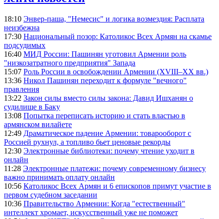
18:10
Энвер-паша, "Немесис" и логика возмездия: Расплата
неизбежна
17:30
Национальный позор: Католикос Всех Армян на скамье
подсудимых
16:40
МИД России: Пашинян уготовил Армении роль
"низкозатратного предприятия" Запада
15:07
Роль России в освобождении Армении (XVIII–XX вв.)
13:36
Никол Пашинян переходит к формуле "вечного"
правления
13:22
Закон силы вместо силы закона: Давид Ишханян о
судилище в Баку
13:08
Попытка переписать историю и стать властью в
армянском вилайете
12:49
Драматическое падение Армении: товарооборот с
Россией рухнул, а топливо бьет ценовые рекорды
12:30
Электронные библиотеки: почему чтение уходит в
онлайн
11:28
Электронные платежи: почему современному бизнесу
важно принимать оплату онлайн
10:56
Католикос Всех Армян и 6 епископов примут участие в
первом судебном заседании
10:36
Правительство Армении: Когда "естественный"
интеллект хромает, искусственный уже не поможет