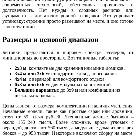
современных технологий, обеспечивая прочность и
долговечность. Нет нужды в сложных расчетах или
фундаменте – достаточно ровной площадки. Это упрощает
установку: строение просто размещают на месте, и оно готово
к эксплуатации.
Размеры и ценовой диапазон
Бытовки предлагаются в широком спектре размеров, от
миниатюрных до просторных. Вот типичные габариты:
2x3 м
: компактные для хранения или мини-домиков.
3x4 м или 3x6 м
: стандартные для дачного жилья.
4x4 м
: с верандой для комфортного отдыха.
6x3 м или 6x6 м
: для модульных конструкций.
Большие варианты
: до 3x9 м или комбинации из
нескольких блоков.
Цены зависят от размера, комплектации и наличия утепления.
Начальные модели, такие как простые сараи или дровники,
стоят от 59 тысяч рублей. Утепленные дачные бытовки –
около 155–240 тысяч. Более сложные, вроде угловых с
верандой, достигают 560 тысяч, а модульные дома из четырех
блоков – до 953 тысяч. Некоторые включают сборку на месте,