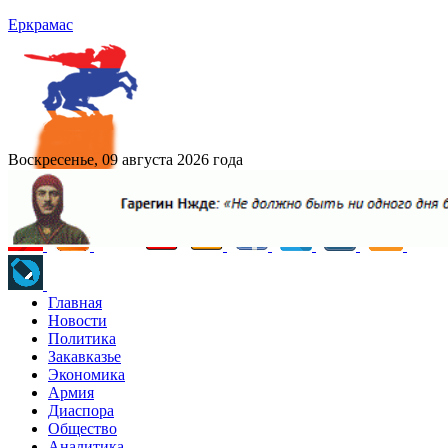
Еркрамас
Воскресенье, 09 августа 2026 года
Главная
Новости
Политика
Закавказье
Экономика
Армия
Диаспора
Общество
Аналитика