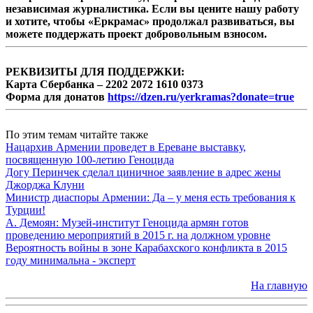
независимая журналистика. Если вы цените нашу работу
и хотите, чтобы «Еркрамас» продолжал развиваться, вы
можете поддержать проект добровольным взносом.
РЕКВИЗИТЫ ДЛЯ ПОДДЕРЖКИ:
Карта Сбербанка – 2202 2072 1610 0373
Форма для донатов
https://dzen.ru/yerkramas?donate=true
По этим темам читайте также
Нацархив Армении проведет в Ереване выставку,
посвященную 100-летию Геноцида
Догу Перинчек сделал циничное заявление в адрес жены
Джорджа Клуни
Министр диаспоры Армении: Да – у меня есть требования к
Турции!
А. Демоян: Музей-институт Геноцида армян готов
проведению мероприятий в 2015 г. на должном уровне
Вероятность войны в зоне Карабахского конфликта в 2015
году минимальна - эксперт
На главную