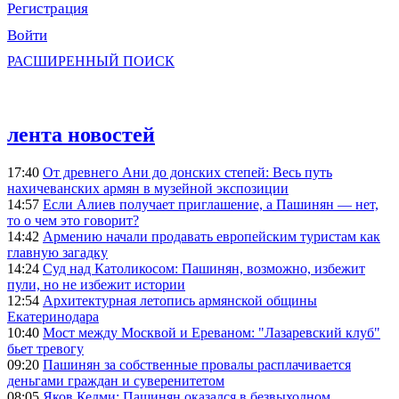
Регистрация
Войти
РАСШИРЕННЫЙ ПОИСК
лента новостей
17:40
От древнего Ани до донских степей: Весь путь
нахичеванских армян в музейной экспозиции
14:57
Если Алиев получает приглашение, а Пашинян — нет,
то о чем это говорит?
14:42
Армению начали продавать европейским туристам как
главную загадку
14:24
Суд над Католикосом: Пашинян, возможно, избежит
пули, но не избежит истории
12:54
Архитектурная летопись армянской общины
Екатеринодара
10:40
Мост между Москвой и Ереваном: "Лазаревский клуб"
бьет тревогу
09:20
Пашинян за собственные провалы расплачивается
деньгами граждан и суверенитетом
08:05
Яков Кедми: Пашинян оказался в безвыходном