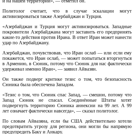
и на нашей территории», — отметил он.
Политолог считает, что в случае эскалации могут
активизироваться также Азербайджан и Турция.
«Азербайджан и Турция могут активизироваться. Западные
покровители Азербайджана могут заставить его предпринять
какие-то действия против Ирана. В ответ Иран может нанести
удар по Азербайджану.
Азербайджан, почувствовав, что Иран ослаб — или если ему
покажется, что Иран ослаб, — может попытаться вторгнуться
в Армению, в Сюник, потому что Сюник для нас фактически
удерживал именно Иран», — заявил Айвазян.
Он также подверг критике тезис о том, что безопасность
Сюника была обеспечена Западом.
«Тезис о том, что Сюник спас Запад, — смешон, потому что
Запад Сюник не спасал. Соединённые Штаты хотят
подвергнуть территорию Сюника аннексии на 99 лет. А 99
лет означает фактически навсегда», — сказал политолог.
По словам Айвазяна, если бы США действительно хотели
предотвратить угрозу для региона, они могли бы напрямую
предупредить Баку и Анкару.