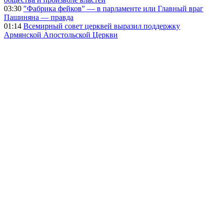
03:30
"Фабрика фейков" — в парламенте или Главный враг
Пашиняна — правда
01:14
Всемирный совет церквей выразил поддержку
Армянской Апостольской Церкви