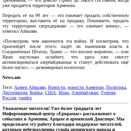
требования, — что довело страну до такого состояния, когда
уже продаётся территория Армении.
Передать её на 99 лет — это означает продать собственную
территорию, выставить её на продажу. Понимаете, продать
эту территорию сверхдержаве — это означает конец», —
отметил Айвазян.
«Посмотрим, чем закончится эта война. И посмотрим, что
произойдёт после этого: падёт ли нынешняя власть в
Соединённых Штатах, Трамп — что вполне вероятно, — или
Иран настолько ослабнет, что здесь уже смогут
активизироваться азербайджанцы и станут действовать ещё
более нагло», — резюмировал политолог.
News.am
Теги:
Армен Айвазян
,
Новости
,
новости Армении
,
Политика
,
Дипломатия
,
Война
,
США
,
Иран
,
Азербайджан
,
Турция
,
Россия
,
yandex
Уважаемые читатели! Уже более тридцати лет
Информационный центр «Еркрамас» рассказывает о
событиях в Армении, Арцахе и армянской Диаспоре. Мы
продолжаем эту работу благодаря поддержке читателей,
которым небезразличны судьба армянского народа и