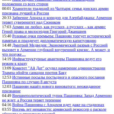
положении со всех сторон
00:01
Хранители традиций из Чалтыря: семья донских армян
признана лучшей в России
20:33
Забвение Арцаха и коридор для Азербайджана: Армения
теряет суверенитет над Сюником
17:03
Армян он любил, как русских, а русских – как армян:
Гений права и милосердия Григорий Джаншиев
15:40
Розовые очки премьера: Пашинян торгует исторической
памятью и празднует дипломатическую капитуляцию
14:48
Дмитрий Медведев: Экономический разрыв с Россией
вызовет в Армении глубокий внутренний кризис. А может, и
что похуже…
14:19
Инфраструктурные авантюры Пашиняна ведут его
режим к краху
13:09
Комитет "Ай Дат" осудил намерение администрации
Трампа обойти санкции против Баку
12:53
Истинные посылы постыдного и опасного послания
Пашиняна по случаю 8 августа
12:03
Пашинян нашёл нового виноватого: неожиданное
признание
04:49
Внешнеполитический тупик Пашиняна: Запад Армению
не ждет, а Россия теряет терпение
04:16
Война Пашиняна с Арцахом идет даже на стадионах
03:55
Восемь лет ненависти: армянский режиссер о расколе
общества и произволе властей