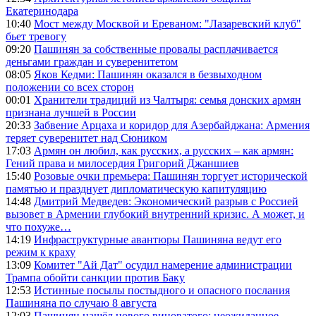
Екатеринодара
10:40
Мост между Москвой и Ереваном: "Лазаревский клуб"
бьет тревогу
09:20
Пашинян за собственные провалы расплачивается
деньгами граждан и суверенитетом
08:05
Яков Кедми: Пашинян оказался в безвыходном
положении со всех сторон
00:01
Хранители традиций из Чалтыря: семья донских армян
признана лучшей в России
20:33
Забвение Арцаха и коридор для Азербайджана: Армения
теряет суверенитет над Сюником
17:03
Армян он любил, как русских, а русских – как армян:
Гений права и милосердия Григорий Джаншиев
15:40
Розовые очки премьера: Пашинян торгует исторической
памятью и празднует дипломатическую капитуляцию
14:48
Дмитрий Медведев: Экономический разрыв с Россией
вызовет в Армении глубокий внутренний кризис. А может, и
что похуже…
14:19
Инфраструктурные авантюры Пашиняна ведут его
режим к краху
13:09
Комитет "Ай Дат" осудил намерение администрации
Трампа обойти санкции против Баку
12:53
Истинные посылы постыдного и опасного послания
Пашиняна по случаю 8 августа
12:03
Пашинян нашёл нового виноватого: неожиданное