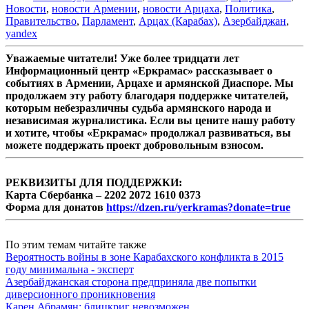
Новости
,
новости Армении
,
новости Арцаха
,
Политика
,
Правительство
,
Парламент
,
Арцах (Карабах)
,
Азербайджан
,
yandex
Уважаемые читатели! Уже более тридцати лет
Информационный центр «Еркрамас» рассказывает о
событиях в Армении, Арцахе и армянской Диаспоре. Мы
продолжаем эту работу благодаря поддержке читателей,
которым небезразличны судьба армянского народа и
независимая журналистика. Если вы цените нашу работу
и хотите, чтобы «Еркрамас» продолжал развиваться, вы
можете поддержать проект добровольным взносом.
РЕКВИЗИТЫ ДЛЯ ПОДДЕРЖКИ:
Карта Сбербанка – 2202 2072 1610 0373
Форма для донатов
https://dzen.ru/yerkramas?donate=true
По этим темам читайте также
Вероятность войны в зоне Карабахского конфликта в 2015
году минимальна - эксперт
Азербайджанская сторона предприняла две попытки
диверсионного проникновения
Карен Абрамян: блицкриг невозможен