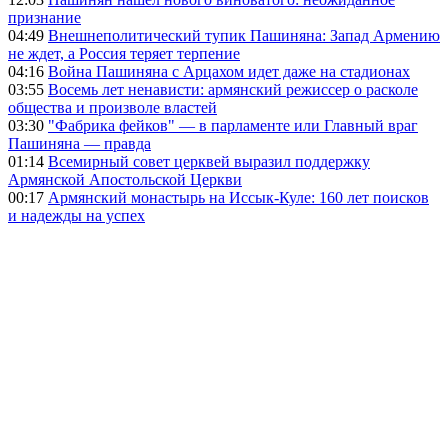
признание
04:49
Внешнеполитический тупик Пашиняна: Запад Армению
не ждет, а Россия теряет терпение
04:16
Война Пашиняна с Арцахом идет даже на стадионах
03:55
Восемь лет ненависти: армянский режиссер о расколе
общества и произволе властей
03:30
"Фабрика фейков" — в парламенте или Главный враг
Пашиняна — правда
01:14
Всемирный совет церквей выразил поддержку
Армянской Апостольской Церкви
00:17
Армянский монастырь на Иссык-Куле: 160 лет поисков
и надежды на успех