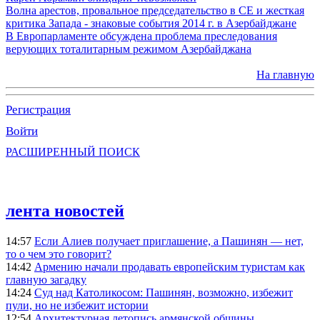
Волна арестов, провальное председательство в СЕ и жесткая
критика Запада - знаковые события 2014 г. в Азербайджане
В Европарламенте обсуждена проблема преследования
верующих тоталитарным режимом Азербайджана
На главную
Регистрация
Войти
РАСШИРЕННЫЙ ПОИСК
лента новостей
14:57
Если Алиев получает приглашение, а Пашинян — нет,
то о чем это говорит?
14:42
Армению начали продавать европейским туристам как
главную загадку
14:24
Суд над Католикосом: Пашинян, возможно, избежит
пули, но не избежит истории
12:54
Архитектурная летопись армянской общины