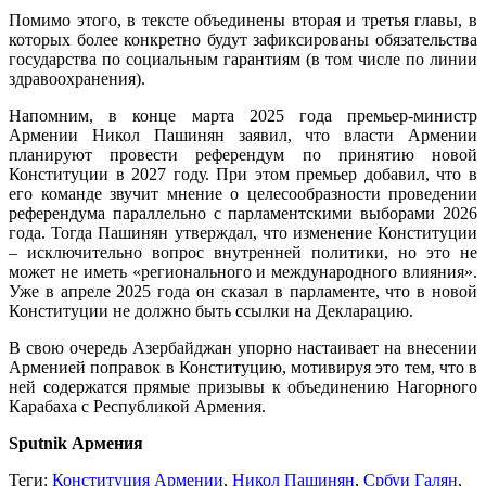
Помимо этого, в тексте объединены вторая и третья главы, в
которых более конкретно будут зафиксированы обязательства
государства по социальным гарантиям (в том числе по линии
здравоохранения).
Напомним, в конце марта 2025 года премьер-министр
Армении Никол Пашинян заявил, что власти Армении
планируют провести референдум по принятию новой
Конституции в 2027 году. При этом премьер добавил, что в
его команде звучит мнение о целесообразности проведении
референдума параллельно с парламентскими выборами 2026
года. Тогда Пашинян утверждал, что изменение Конституции
– исключительно вопрос внутренней политики, но это не
может не иметь «регионального и международного влияния».
Уже в апреле 2025 года он сказал в парламенте, что в новой
Конституции не должно быть ссылки на Декларацию.
В свою очередь Азербайджан упорно настаивает на внесении
Арменией поправок в Конституцию, мотивируя это тем, что в
ней содержатся прямые призывы к объединению Нагорного
Карабаха с Республикой Армения.
Sputnik Армения
Теги:
Конституция Армении
,
Никол Пашинян
,
Србуи Галян
,