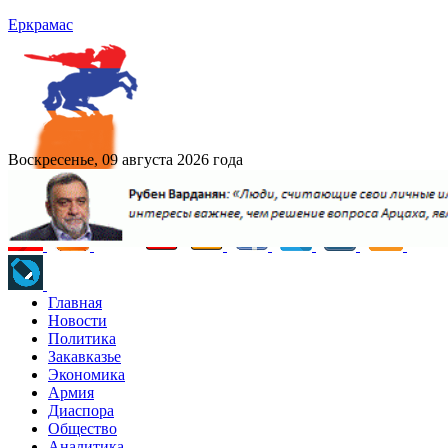
Еркрамас
Воскресенье, 09 августа 2026 года
Главная
Новости
Политика
Закавказье
Экономика
Армия
Диаспора
Общество
Аналитика