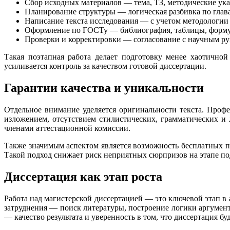
Сбор исходных материалов — тема, ТЗ, методические ука
Планирование структуры — логическая разбивка по глава
Написание текста исследования — с учетом методологии 
Оформление по ГОСТу — библиография, таблицы, форму
Проверки и корректировки — согласование с научным ру
Такая поэтапная работа делает подготовку менее хаотично
усиливается контроль за качеством готовой диссертации.
Гарантии качества и уникальности
Отдельное внимание уделяется оригинальности текста. Профе
изложением, отсутствием стилистических, грамматических и
членами аттестационной комиссии.
Также значимым аспектом является возможность бесплатных пр
Такой подход снижает риск неприятных сюрпризов на этапе по
Диссертация как этап роста
Работа над магистерской диссертацией — это ключевой этап в
затруднения — поиск литературы, построение логики аргумен
— качество результата и уверенность в том, что диссертация б