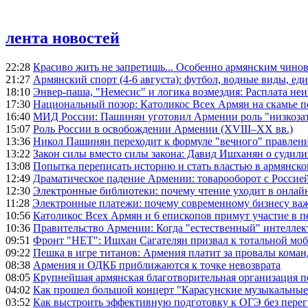
лента новостей
22:28
Красиво жить не запретишь... Особенно армянским чино
21:27
Армянский спорт (4-6 августа): футбол, водные виды, еди
18:10
Энвер-паша, "Немесис" и логика возмездия: Расплата не
17:30
Национальный позор: Католикос Всех Армян на скамье 
16:40
МИД России: Пашинян уготовил Армении роль "низкозат
15:07
Роль России в освобождении Армении (XVIII–XX вв.)
13:36
Никол Пашинян переходит к формуле "вечного" правлен
13:22
Закон силы вместо силы закона: Давид Ишханян о судили
13:08
Попытка переписать историю и стать властью в армянско
12:49
Драматическое падение Армении: товарооборот с Россией
12:30
Электронные библиотеки: почему чтение уходит в онлай
11:28
Электронные платежи: почему современному бизнесу ва
10:56
Католикос Всех Армян и 6 епископов примут участие в п
10:36
Правительство Армении: Когда "естественный" интеллек
09:51
Фронт "НЕТ": Ишхан Сагателян призвал к тотальной моб
09:22
Пешка в игре титанов: Армения платит за провалы ком
08:38
Армения и ОДКБ приближаются к точке невозврата
08:05
Крупнейшая армянская благотворительная организация 
04:02
Как прошел большой концерт "Карасунские музыкальные 
03:52
Как выстроить эффективную подготовку к ОГЭ без перег