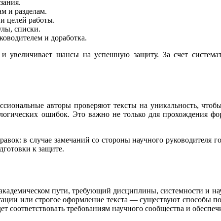
зания.
м и разделам.
и целей работы.
лы, списки.
ководителем и доработка.
й и увеличивает шансы на успешную защиту. За счет системат
ссиональные авторы проверяют тексты на уникальность, чтобы
 логических ошибок. Это важно не только для прохождения фор
авок: в случае замечаний со стороны научного руководителя го
дготовки к защите.
 академическом пути, требующий дисциплины, системности и нау
тации или строгое оформление текста — существуют способы п
удет соответствовать требованиям научного сообщества и обеспе