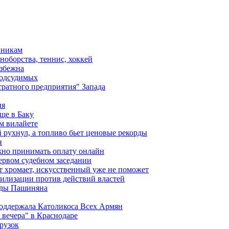
вникам
ноборства, теннис, хоккей
избежна
подсудимых
ратного предприятия" Запада
ия
ще в Баку
м вилайете
 рухнул, а топливо бьет ценовые рекорды
н
жно принимать оплату онлайн
ервом судебном заседании
т хромает, искусственный уже не поможет
илизации против действий властей
анды Пашиняна
поддержала Католикоса Всех Армян
вечера" в Краснодаре
рузок