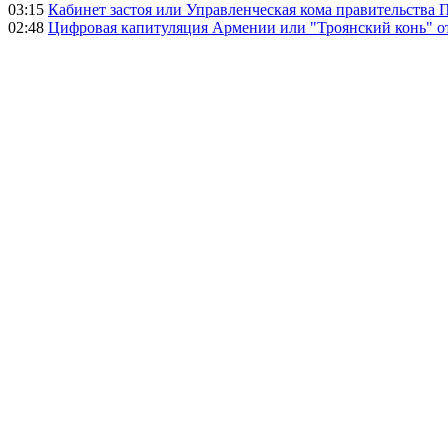
03:15
Кабинет застоя или Управленческая кома правительства
02:48
Цифровая капитуляция Армении или "Троянский конь" 