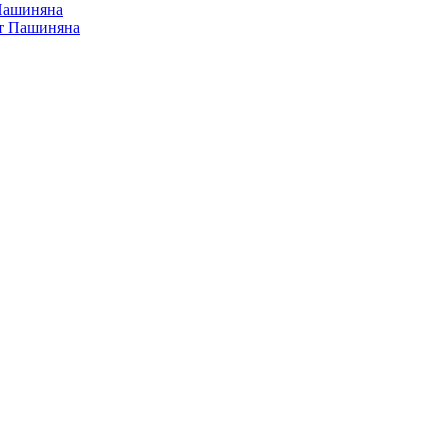
 Пашиняна
от Пашиняна