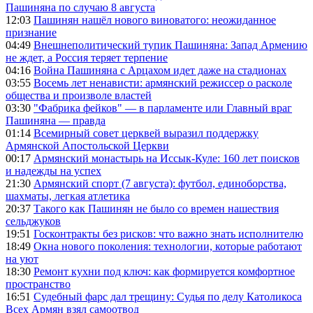
Пашиняна по случаю 8 августа
12:03
Пашинян нашёл нового виноватого: неожиданное
признание
04:49
Внешнеполитический тупик Пашиняна: Запад Армению
не ждет, а Россия теряет терпение
04:16
Война Пашиняна с Арцахом идет даже на стадионах
03:55
Восемь лет ненависти: армянский режиссер о расколе
общества и произволе властей
03:30
"Фабрика фейков" — в парламенте или Главный враг
Пашиняна — правда
01:14
Всемирный совет церквей выразил поддержку
Армянской Апостольской Церкви
00:17
Армянский монастырь на Иссык-Куле: 160 лет поисков
и надежды на успех
21:30
Армянский спорт (7 августа): футбол, единоборства,
шахматы, легкая атлетика
20:37
Такого как Пашинян не было со времен нашествия
сельджуков
19:51
Госконтракты без рисков: что важно знать исполнителю
18:49
Окна нового поколения: технологии, которые работают
на уют
18:30
Ремонт кухни под ключ: как формируется комфортное
пространство
16:51
Судебный фарс дал трещину: Судья по делу Католикоса
Всех Армян взял самоотвод