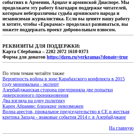
событиях в Армении, Арцахе и армянской Диаспоре. Мы
продолжаем эту работу благодаря поддержке читателей,
которым небезразличны судьба армянского народа и
независимая журналистика. Если вы цените нашу работу
и хотите, чтобы «Еркрамас» продолжал развиваться, вы
можете поддержать проект добровольным взносом.
РЕКВИЗИТЫ ДЛЯ ПОДДЕРЖКИ:
Карта Сбербанка – 2202 2072 1610 0373
Форма для донатов
https://dzen.ru/yerkramas?donate=true
По этим темам читайте также
Вероятность войны в зоне Карабахского конфликта в 2015
году минимальна - эксперт
Азербайджанская сторона предприняла две попытки
диверсионного проникновения
Два взгляда на одну политику
Карен Абрамян: блицкриг невозможен
Волна арестов, провальное председательство в СЕ и жесткая
критика Запада - знаковые события 2014 г. в Азербайджане
На главную