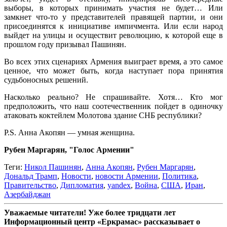
выборы, в которых принимать участия не будет… Или
замкнет что-то у представителей правящей партии, и они
присоединятся к инициативе импичмента. Или если народ
выйдет на улицы и осуществит революцию, к которой еще в
прошлом году призывал Пашинян.
Во всех этих сценариях Армения выиграет время, а это самое
ценное, что может быть, когда наступает пора принятия
судьбоносных решений.
Насколько реально? Не спрашивайте. Хотя… Кто мог
предположить, что наш соотечественник пойдет в одиночку
атаковать коктейлем Молотова здание СНБ республики?
P.S. Анна Акопян — умная женщина.
Рубен Маргарян, "Голос Армении"
Теги:
Никол Пашинян
,
Анна Акопян
,
Рубен Маргарян
,
Дональд Трамп
,
Новости
,
новости Армении
,
Политика
,
Правительство
,
Дипломатия
,
yandex
,
Война
,
США
,
Иран
,
Азербайджан
Уважаемые читатели! Уже более тридцати лет
Информационный центр «Еркрамас» рассказывает о