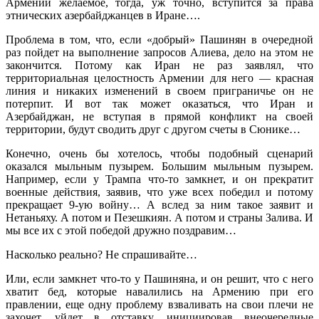
Армении желаемое, тогда, уж точно, вступится за права
этнических азербайджанцев в Иране….
Проблема в том, что, если «добрый» Пашинян в очередной
раз пойдет на выполнение запросов Алиева, дело на этом не
закончится. Потому как Иран не раз заявлял, что
территориальная целостность Армении для него — красная
линия и никаких изменений в своем приграничье он не
потерпит. И вот так может оказаться, что Иран и
Азербайджан, не вступая в прямой конфликт на своей
территории, будут сводить друг с другом счеты в Сюнике…
Конечно, очень бы хотелось, чтобы подобный сценарий
оказался мыльным пузырем. Большим мыльным пузырем.
Например, если у Трампа что-то замкнет, и он прекратит
военные действия, заявив, что уже всех победил и потому
прекращает 9-ую войну… А вслед за ним такое заявит и
Нетаньяху. А потом и Пезешкиян. А потом и страны Залива. И
мы все их с этой победой дружно поздравим…
Насколько реально? Не спрашивайте…
Или, если замкнет что-то у Пашиняна, и он решит, что с него
хватит бед, которые навалились на Армению при его
правлении, еще одну проблему взваливать на свои плечи не
захочет, уйдет в отставку, инициировав внеочередные