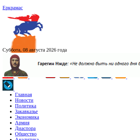
Еркрамас
Суббота, 08 августа 2026 года
Главная
Новости
Политика
Закавказье
Экономика
Армия
Диаспора
Общество
Аналитика