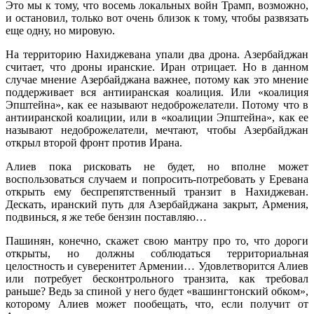
Это мы к тому, что восемь локальных войн Трамп, возможно,
и остановил, только вот очень близок к тому, чтобы развязать
еще одну, но мировую.
На территорию Нахиджевана упали два дрона. Азербайджан
считает, что дроны иранские. Иран отрицает. Но в данном
случае мнение Азербайджана важнее, потому как это мнение
поддерживает вся антииранская коалиция. Или «коалиция
Эпштейна», как ее называют недоброжелатели. Потому что в
антииранской коалиции, или в «коалиции Эпштейна», как ее
называют недоброжелатели, мечтают, чтобы Азербайджан
открыл второй фронт против Ирана.
Алиев пока рисковать не будет, но вполне может
воспользоваться случаем и попросить-потребовать у Еревана
открыть ему беспрепятственный транзит в Нахиджеван.
Дескать, иранский путь для Азербайджана закрыт, Армения,
подвинься, я же тебе бензин поставляю…
Пашинян, конечно, скажет свою мантру про то, что дороги
открыты, но должны соблюдаться территориальная
целостность и суверенитет Армении… Удовлетворится Алиев
или потребует бесконтрольного транзита, как требовал
раньше? Ведь за спиной у него будет «вашингтонский обком»,
которому Алиев может пообещать, что, если получит от