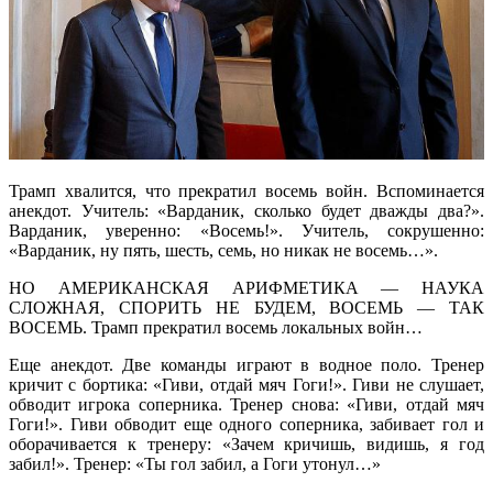
Трамп хвалится, что прекратил восемь войн. Вспоминается
анекдот. Учитель: «Варданик, сколько будет дважды два?».
Варданик, уверенно: «Восемь!». Учитель, сокрушенно:
«Варданик, ну пять, шесть, семь, но никак не восемь…».
НО АМЕРИКАНСКАЯ АРИФМЕТИКА — НАУКА
СЛОЖНАЯ, СПОРИТЬ НЕ БУДЕМ, ВОСЕМЬ — ТАК
ВОСЕМЬ. Трамп прекратил восемь локальных войн…
Еще анекдот. Две команды играют в водное поло. Тренер
кричит с бортика: «Гиви, отдай мяч Гоги!». Гиви не слушает,
обводит игрока соперника. Тренер снова: «Гиви, отдай мяч
Гоги!». Гиви обводит еще одного соперника, забивает гол и
оборачивается к тренеру: «Зачем кричишь, видишь, я год
забил!». Тренер: «Ты гол забил, а Гоги утонул…»