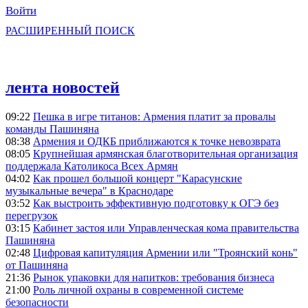
Войти
РАСШИРЕННЫЙ ПОИСК
лента новостей
09:22
Пешка в игре титанов: Армения платит за провалы
команды Пашиняна
08:38
Армения и ОДКБ приближаются к точке невозврата
08:05
Крупнейшая армянская благотворительная организация
поддержала Католикоса Всех Армян
04:02
Как прошел большой концерт "Карасунские
музыкальные вечера" в Краснодаре
03:52
Как выстроить эффективную подготовку к ОГЭ без
перегрузок
03:15
Кабинет застоя или Управленческая кома правительства
Пашиняна
02:48
Цифровая капитуляция Армении или "Троянский конь"
от Пашиняна
21:36
Рынок упаковки для напитков: требования бизнеса
21:00
Роль личной охраны в современной системе
безопасности