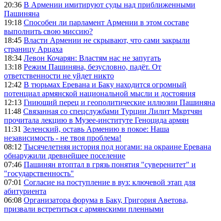
20:36
В Армении имитируют суды над приближенными
Пашиняна
19:18
Способен ли парламент Армении в этом составе
выполнить свою миссию?
18:45
Власти Армении не скрывают, что сами закрыли
страницу Арцаха
18:34
Левон Кочарян: Властям нас не запугать
13:18
Режим Пашиняна, безусловно, падёт. От
ответственности не уйдет никто
12:42
В тюрьмах Еревана и Баку находится огромный
потенциал армянской национальной мысли и достояния
12:13
Гниющий перец и геополитические иллюзии Пашиняна
11:48
Связанная со спецслужбами Турции Лилит Мкртчян
прочитала лекцию в Музее-институте Геноцида армян
11:31
Зеленский, оставь Армению в покое: Наша
независимость - не твоя проблема!
08:12
Тысячелетняя история под ногами: на окраине Еревана
обнаружили древнейшее поселение
07:46
Пашинян втоптал в грязь понятия "суверенитет" и
"государственность"
07:01
Согласие на поступление в вуз: ключевой этап для
абитуриента
06:08
Организатора форума в Баку, Григория Аветова,
призвали встретиться с армянскими пленными