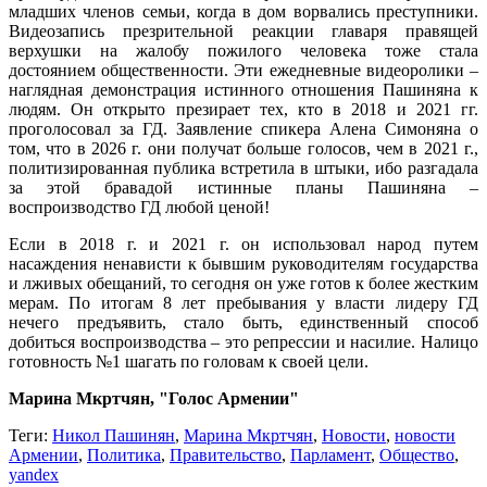
младших членов семьи, когда в дом ворвались преступники.
Видеозапись презрительной реакции главаря правящей
верхушки на жалобу пожилого человека тоже стала
достоянием общественности. Эти ежедневные видеоролики –
наглядная демонстрация истинного отношения Пашиняна к
людям. Он открыто презирает тех, кто в 2018 и 2021 гг.
проголосовал за ГД. Заявление спикера Алена Симоняна о
том, что в 2026 г. они получат больше голосов, чем в 2021 г.,
политизированная публика встретила в штыки, ибо разгадала
за этой бравадой истинные планы Пашиняна –
воспроизводство ГД любой ценой!
Если в 2018 г. и 2021 г. он использовал народ путем
насаждения ненависти к бывшим руководителям государства
и лживых обещаний, то сегодня он уже готов к более жестким
мерам. По итогам 8 лет пребывания у власти лидеру ГД
нечего предъявить, стало быть, единственный способ
добиться воспроизводства – это репрессии и насилие. Налицо
готовность №1 шагать по головам к своей цели.
Марина Мкртчян, "Голос Армении"
Теги:
Никол Пашинян
,
Марина Мкртчян
,
Новости
,
новости
Армении
,
Политика
,
Правительство
,
Парламент
,
Общество
,
yandex