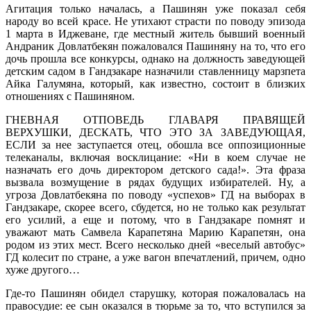
Агитация только началась, а Пашинян уже показал себя
народу во всей красе. Не утихают страсти по поводу эпизода
1 марта в Иджеване, где местный житель бывший военный
Андраник Довлатбекян пожаловался Пашиняну на то, что его
дочь прошла все конкурсы, однако на должность заведующей
детским садом в Гандзакаре назначили ставленницу марзпета
Айка Галумяна, который, как известно, состоит в близких
отношениях с Пашиняном.
ГНЕВНАЯ ОТПОВЕДЬ ГЛАВАРЯ ПРАВЯЩЕЙ
ВЕРХУШКИ, ДЕСКАТЬ, ЧТО ЭТО ЗА ЗАВЕДУЮЩАЯ,
ЕСЛИ за нее заступается отец, обошла все оппозиционные
телеканалы, включая восклицание: «Ни в коем случае не
назначать его дочь директором детского сада!». Эта фраза
вызвала возмущение в рядах будущих избирателей. Ну, а
угроза Довлатбекяна по поводу «успехов» ГД на выборах в
Гандзакаре, скорее всего, сбудется, но не только как результат
его усилий, а еще и потому, что в Гандзакаре помнят и
уважают мать Самвела Карапетяна Марию Карапетян, она
родом из этих мест. Всего несколько дней «веселый автобус»
ГД колесит по стране, а уже вагон впечатлений, причем, одно
хуже другого…
Где-то Пашинян обидел старушку, которая пожаловалась на
правосудие: ее сын оказался в тюрьме за то, что вступился за