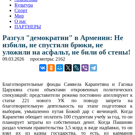
Культура
Спорт
Мир
О нас
ПАРТНЕРЫ
Разгул "демократии" в Армении: Не
избили, не спустили брюки, не
уложили на асфальт, не били об стены!
09.03.2026
просмотры: 2162
Благотворительные фонды Самвела Карапетяна и Гагика
Царукяна стали объектами откровенных политических
спекуляций: представители режима постоянно апеллируют к
статье 221 нового УК по поводу запрета на
благотворительную деятельность на этапе подготовки к
выборам, умышленно путая Божий дар с яичницей. Когда
Карапетян обещает оплатить 100 студентам учебу за год, то он
планирует затраты из собственных денег. Когда Пашинян
раздал членам правительства 3,5 млрд в виде надбавки, то он
взял их из казны государства, то есть, из карманов