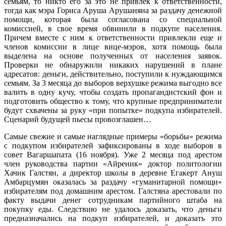
семьям, то никто его за это не привлек к ответственности,
тогда как мэра Гориса Аруша Арушаняна за раздачу денежной
помощи, которая была согласована со специальной
комиссией, в свое время обвинили в подкупе населения.
Причем вместе с ним к ответственности привлекли еще и
членов комиссии в лице вице-мэров, хотя помощь была
выделена на основе полученных от населения заявок.
Проверки не обнаружили никаких нарушений в плане
адресатов: деньги, действительно, поступили к нуждающимся
семьям. За 3 месяца до выборов верхушке режима выгодно все
валить в одну кучу, чтобы создать пропагандистский фон и
подготовить общество к тому, что крупные предприниматели
будут схвачены за руку «при попытке» подкупа избирателей.
Сценарий будущей пьесы провозглашен…
Самые свежие и самые наглядные примеры «борьбы» режима
с подкупом избирателей зафиксированы в ходе выборов в
совет Вагаршапата (16 ноября). Уже 2 месяца под арестом
член руководства партии «Айреник» доктор политологии
Хачик Галстян, а директор школы в деревне Егакерт Ануш
Амбарцумян оказалась за раздачу «гуманитарной помощи»
избирателям под домашним арестом. Галстяна арестовали по
факту выдачи денег сотрудникам партийного штаба на
покупку еды. Следствию не удалось доказать, что деньги
предназначались на подкуп избирателей, и доказать это