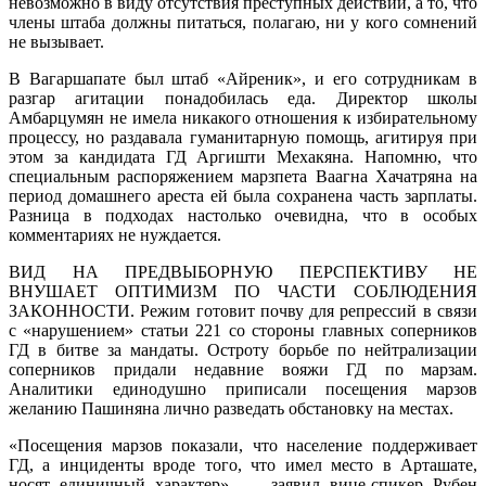
невозможно в виду отсутствия преступных действий, а то, что
члены штаба должны питаться, полагаю, ни у кого сомнений
не вызывает.
В Вагаршапате был штаб «Айреник», и его сотрудникам в
разгар агитации понадобилась еда. Директор школы
Амбарцумян не имела никакого отношения к избирательному
процессу, но раздавала гуманитарную помощь, агитируя при
этом за кандидата ГД Аргишти Мехакяна. Напомню, что
специальным распоряжением марзпета Ваагна Хачатряна на
период домашнего ареста ей была сохранена часть зарплаты.
Разница в подходах настолько очевидна, что в особых
комментариях не нуждается.
ВИД НА ПРЕДВЫБОРНУЮ ПЕРСПЕКТИВУ НЕ
ВНУШАЕТ ОПТИМИЗМ ПО ЧАСТИ СОБЛЮДЕНИЯ
ЗАКОННОСТИ. Режим готовит почву для репрессий в связи
с «нарушением» статьи 221 со стороны главных соперников
ГД в битве за мандаты. Остроту борьбе по нейтрализации
соперников придали недавние вояжи ГД по марзам.
Аналитики единодушно приписали посещения марзов
желанию Пашиняна лично разведать обстановку на местах.
«Посещения марзов показали, что население поддерживает
ГД, а инциденты вроде того, что имел место в Арташате,
носят единичный характер», — заявил вице-спикер Рубен