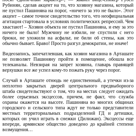
Рубинян, сделав акцент на то, что хозяину магазина, который
не пустил Пашиняна на порог, «ничего за это не было». Этот
акцент – самое точное свидетельство того, что неофициальная
агитация стартовала в условиях политических репрессий. Чем
хвастают! – Хозяин объекта не пустил Пашиняна, и ему за это
ничего не было! Мужчину не избили, не спустили с него
брюки, не уложили на асфальт, не били об стены, как это
обычно бывает. Браво! Просто разгул демократии, не иначе!
Видеозапись, запечатлевшая, как хозяин магазина в Арташате
не позволяет Пашиняну пройти в помещение, обошла все
телеканалы. Невзирая на запрет хозяина, главарь правящей
верхушки все же успел кому-то пожать руку через порог.
Случай в Арташате отнюдь не единственный, а утечки из-за
неплотно закрытых дверей центрального предвыборного
штаба свидетельствуют о том, что на местах следует ожидать
более серьезных эксцессов, причем, не факт, что служба
охраны окажется на высоте. Пашиняна во многих общинах
городского и сельского типа ждут не только представители
местных территориальных подразделений ГД и детишки,
которых он учил играть в снежки (Дилижан). Эксцессы еще
впереди, армянское общество доведено до крайней степени
возмущения…