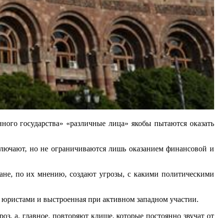
нного государства» «различные лица» якобы пытаются оказать
ключают, но не ограничиваются лишь оказанием финансовой и
ране, по их мнению, создают угрозы, с какими политическими
я юристами и выстроенная при активном западном участии.
з, а, главное, повторяют клише, которые постоянно звучат от