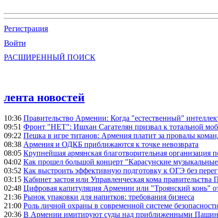
Регистрация
Войти
РАСШИРЕННЫЙ ПОИСК
лента новостей
10:36
Правительство Армении: Когда "естественный" интеллек
09:51
Фронт "НЕТ": Ишхан Сагателян призвал к тотальной моб
09:22
Пешка в игре титанов: Армения платит за провалы ком
08:38
Армения и ОДКБ приближаются к точке невозврата
08:05
Крупнейшая армянская благотворительная организация 
04:02
Как прошел большой концерт "Карасунские музыкальные 
03:52
Как выстроить эффективную подготовку к ОГЭ без перег
03:15
Кабинет застоя или Управленческая кома правительства
02:48
Цифровая капитуляция Армении или "Троянский конь" 
21:36
Рынок упаковки для напитков: требования бизнеса
21:00
Роль личной охраны в современной системе безопасност
20:36
В Армении имитируют суды над приближенными Пашин