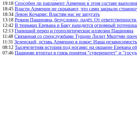
19:18
Способен ли парламент Армении в этом составе выполн
18:45
Власти Армении не скрывают, что сами закрыли страниц
18:34
Левон Кочарян: Властям нас не запугать
13:18
Режим Пашиняна, безусловно, падёт. От ответственности
12:42
В тюрьмах Еревана и Баку находится огромный потенциа
12:13
Гниющий перец и геополитические иллюзии Пашиняна
11:48
Связанная со спецслужбами Турции Лилит Мкртчян проч
11:31
Зеленский, оставь Армению в покое: Наша независимость 
08:12
Тысячелетняя история под ногами: на окраине Еревана 
07:46
Пашинян втоптал в грязь понятия "суверенитет" и "госуд