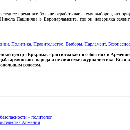
следнее время все больше отрабатывает тему выборов, игнориру
Никола Пашиняна в Европарламенте, где он наверняка заявит
ении
,
Политика
,
Правительство
,
Выборы
,
Парламент
,
Безопасно
ный центр «Еркрамас» рассказывает о событиях в Армении,
дьба армянского народа и независимая журналистика. Если в
ровольным взносом.
безопасности – политолог
авительства Армении