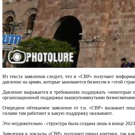
Из текста заявления следует, что в «СВР» получают информа
давление на армян, которые занимаются бизнесом в «этой стран
Давление выражается в требованиях поддержать «некоторые 
организационной поддержки вышеупомянутыми бизнесменами
Очередное обтекаемое заявление от т.н. «СВР» вызывает лиш
силами там работают и какую поддержку оказывают.
Это неудивительно - структура была создана лишь в конце 202
Заявления и доклады «СВР» получают шквал критики, так как 