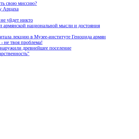
ить свою миссию?
у Арцаха
 не уйдет никто
л армянской национальной мысли и достояния
итала лекцию в Музее-институте Геноцида армян
- не твоя проблема!
обнаружили древнейшее поселение
арственность"