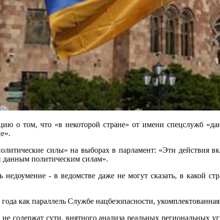
цию о том, что «в некоторой стране» от имени спецслужб «да
е».
политические силы» на выборах в парламент: «Эти действия в
 данным политическим силам».
ь недоумение - в ведомстве даже не могут сказать, в какой ст
3 года как параллель Службе нацбезопасности, укомплектованна
не содержат сути, внятного анализа реальных региональных угро