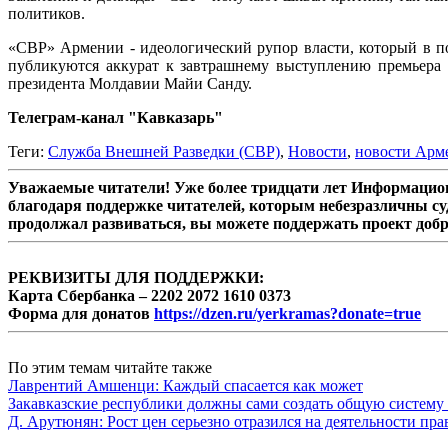
политиков.
«СВР» Армении - идеологический рупор власти, который в по
публикуются аккурат к завтрашнему выступлению премьера 
президента Молдавии Майи Санду.
Телеграм-канал "Кавказарь"
Теги:
Служба Внешней Разведки (СВР)
,
Новости
,
новости Арм
Уважаемые читатели! Уже более тридцати лет Информацион
благодаря поддержке читателей, которым небезразличны су
продолжал развиваться, вы можете поддержать проект доб
РЕКВИЗИТЫ ДЛЯ ПОДДЕРЖКИ:
Карта Сбербанка – 2202 2072 1610 0373
Форма для донатов
https://dzen.ru/yerkramas?donate=true
По этим темам читайте также
Лаврентий Амшенци: Каждый спасается как может
Закавказские республики должны сами создать общую систему 
Д. Арутюнян: Рост цен серьезно отразился на деятельности пр