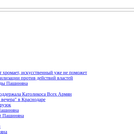
т хромает, искусственный уже не поможет
илизации против действий властей
анды Пашиняна
поддержала Католикоса Всех Армян
вечера" в Краснодаре
рузок
 Пашиняна
от Пашиняна
и
яна