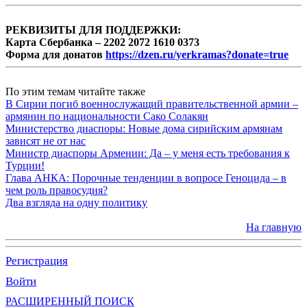
РЕКВИЗИТЫ ДЛЯ ПОДДЕРЖКИ:
Карта Сбербанка – 2202 2072 1610 0373
Форма для донатов
https://dzen.ru/yerkramas?donate=true
По этим темам читайте также
В Сирии погиб военнослужащий правительственной армии –
армянин по национальности Сако Солакян
Министерство диаспоры: Новые дома сирийским армянам
зависят не от нас
Министр диаспоры Армении: Да – у меня есть требования к
Турции!
Глава АНКА: Порочные тенденции в вопросе Геноцида – в
чем роль правосудия?
Два взгляда на одну политику
На главную
Регистрация
Войти
РАСШИРЕННЫЙ ПОИСК