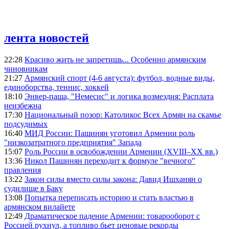
лента новостей
22:28
Красиво жить не запретишь... Особенно армянским
чиновникам
21:27
Армянский спорт (4-6 августа): футбол, водные виды,
единоборства, теннис, хоккей
18:10
Энвер-паша, "Немесис" и логика возмездия: Расплата
неизбежна
17:30
Национальный позор: Католикос Всех Армян на скамье
подсудимых
16:40
МИД России: Пашинян уготовил Армении роль
"низкозатратного предприятия" Запада
15:07
Роль России в освобождении Армении (XVIII–XX вв.)
13:36
Никол Пашинян переходит к формуле "вечного"
правления
13:22
Закон силы вместо силы закона: Давид Ишханян о
судилище в Баку
13:08
Попытка переписать историю и стать властью в
армянском вилайете
12:49
Драматическое падение Армении: товарооборот с
Россией рухнул, а топливо бьет ценовые рекорды