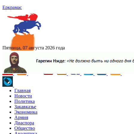
Еркрамас
Пятница, 07 августа 2026 года
Главная
Новости
Политика
Закавказье
Экономика
Армия
Диаспора
Общество
Аналитика