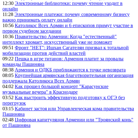
12:30
Электронные библиотеки: почему чтение уходит в
онлайн
11:28
Электронные платежи: почему современному бизнесу
важно принимать оплату онлайн
10:56
Католикос Всех Армян и 6 епископов примут участие в
первом судебном заседании
10:36
Правительство Армении: Когда "естественный"
интеллект хромает, искусственный уже не поможет
09:51
Фронт "НЕТ": Ишхан Сагателян призвал к тотальной
мобилизации против действий властей
09:22
Пешка в игре титанов: Армения платит за провалы
команды Пашиняна
08:38
Армения и ОДКБ приближаются к точке невозврата
08:05
Крупнейшая армянская благотворительная организация
поддержала Католикоса Всех Армян
04:02
Как прошел большой концерт "Карасунские
музыкальные вечера" в Краснодаре
03:52
Как выстроить эффективную подготовку к ОГЭ без
перегрузок
03:15
Кабинет застоя или Управленческая кома правительства
Пашиняна
02:48
Цифровая капитуляция Армении или "Троянский конь"
от Пашиняна