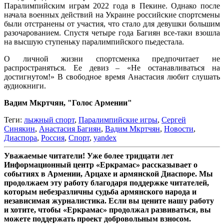
Паралимпийским играм 2022 года в Пекине. Однако после
начала военных действий на Украине российские спортсмены
были отстранены от участия, что стало для девушки большим
разочарованием. Спустя четыре года Багиян все-таки взошла
на высшую ступеньку паралимпийского пьедестала.
О личной жизни спортсменка предпочитает не
распространяться. Ее девиз – «Не останавливаться на
достигнутом!» В свободное время Анастасия любит слушать
аудиокниги.
Вадим Мкртчян, "Голос Армении"
Теги:
лыжный спорт
,
Паралимпийские игры
,
Сергей
Синякин
,
Анастасия Багиян
,
Вадим Мкртчян
,
Новости
,
Диаспора
,
Россия
,
Спорт
,
yandex
Уважаемые читатели! Уже более тридцати лет
Информационный центр «Еркрамас» рассказывает о
событиях в Армении, Арцахе и армянской Диаспоре. Мы
продолжаем эту работу благодаря поддержке читателей,
которым небезразличны судьба армянского народа и
независимая журналистика. Если вы цените нашу работу
и хотите, чтобы «Еркрамас» продолжал развиваться, вы
можете поддержать проект добровольным взносом.