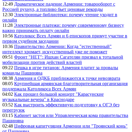
12:49
Драматическое падение Армении: товарооборот с
Россией рухнул, а топливо бьет ценовые рекорды
12:30
Электронные библиотеки: почему чтение уходит в
онлайн
11:28
Электронные платежи: почему современному бизнесу
важно принимать оплату онлайн
10:56
Католикос Всех Армян и 6 епископов примут участие в
первом судебном заседании
10:36
Правительство Армении: Когда "естественный"
интеллект хромает, искусственный уже не поможет
09:51
Фронт "НЕТ": Ишхан Сагателян призвал к тотальной
мобилизации против действий властей
09:22
Пешка в игре титанов: Армения платит за провалы
команды Пашиняна
08:38
Армения и ОДКБ приближаются к точке невозврата
08:05
Крупнейшая армянская благотворительная организация
поддержала Католикоса Всех Армян
04:02
Как прошел большой концерт "Карасунские
музыкальные вечера" в Краснодаре
03:52
Как выстроить эффективную подготовку к ОГЭ без
перегрузок
03:15
Кабинет застоя или Управленческая кома правительства
Пашиняна
02:48
Цифровая капитуляция Армении или "Троянский конь"
от Пашиняна