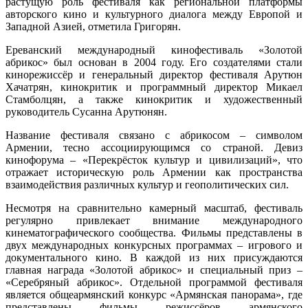
растущую роль фестиваля как региональной платформы
авторского кино и культурного диалога между Европой и
Западной Азией, отметила Григорян.
Ереванский международный кинофестиваль «Золотой
абрикос» был основан в 2004 году. Его создателями стали
кинорежиссёр и генеральный директор фестиваля Арутюн
Хачатрян, кинокритик и программный директор Микаел
Стамболцян, а также кинокритик и художественный
руководитель Сусанна Арутюнян.
Название фестиваля связано с абрикосом – символом
Армении, тесно ассоциирующимся со страной. Девиз
кинофорума – «Перекрёсток культур и цивилизаций», что
отражает историческую роль Армении как пространства
взаимодействия различных культур и геополитических сил.
Несмотря на сравнительно камерный масштаб, фестиваль
регулярно привлекает внимание международного
кинематографического сообщества. Фильмы представлены в
двух международных конкурсных программах – игрового и
документального кино. В каждой из них присуждаются
главная награда «Золотой абрикос» и специальный приз –
«Серебряный абрикос». Отдельной программой фестиваля
является общеармянский конкурс «Армянская панорама», где
представлены фильмы режиссёров армянского