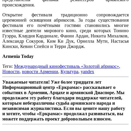
происхождения.
Открытие фестиваля традиционно сопровождается
церемонией освящения абрикосов. За годы существования
фестиваля его почётными гостями становились многие
известные деятели мирового кино, среди которых Тонино
Гуэрра, Клаудия Кардинале, Фанни Ардан, Никита Михалков,
Александр Сокуров, Ким Ки Дук, Орнелла Мути, Настасья
Кински, Кевин Спейси и Терри Джордж.
Armenia Today
Теги:
Международный кинофестиваль «Золотой абрикос»
,
Новости
,
новости Армении
,
Культура
,
yandex
Уважаемые читатели! Уже более тридцати лет
Информационный центр «Еркрамас» рассказывает о
событиях в Армении, Арцахе и армянской Диаспоре. Мы
продолжаем эту работу благодаря поддержке читателей,
которым небезразличны судьба армянского народа и
независимая журналистика. Если вы цените нашу работу
и хотите, чтобы «Еркрамас» продолжал развиваться, вы
можете поддержать проект добровольным взносом.