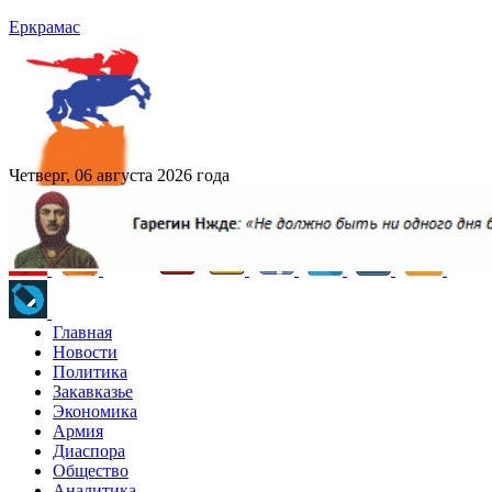
Еркрамас
Четверг, 06 августа 2026 года
Главная
Новости
Политика
Закавказье
Экономика
Армия
Диаспора
Общество
Аналитика