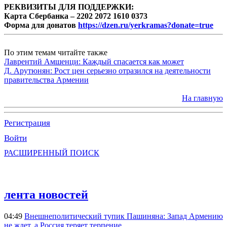
РЕКВИЗИТЫ ДЛЯ ПОДДЕРЖКИ:
Карта Сбербанка – 2202 2072 1610 0373
Форма для донатов
https://dzen.ru/yerkramas?donate=true
По этим темам читайте также
Лаврентий Амшенци: Каждый спасается как может
Д. Арутюнян: Рост цен серьезно отразился на деятельности
правительства Армении
На главную
Регистрация
Войти
РАСШИРЕННЫЙ ПОИСК
лента новостей
04:49
Внешнеполитический тупик Пашиняна: Запад Армению
не ждет, а Россия теряет терпение