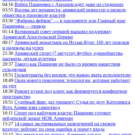
04:16
Война Пашиняна с Арцахом идет даже на стадионах
03:55
Восемь лет ненависти: армянский режиссер о расколе
общества и произволе властей
03:30
"Фабрика фейков" — в парламенте или Главный враг
Пашиняна — правда
01:14
Всемирный совет церквей выразил поддержку
Армянской Апостольской Церкви
00:17
Армянский монастырь на Иссык-Куле: 160 лет поисков
и надежды на успех
21:30
Армянский спорт (7 августа): футбол, единоборства,
шахматы, легкая атлетика
20:37
Такого как Пашинян не было со времен нашествия
сельджуков
19:51
Госконтракты без рисков: что важно знать исполнителю
18:49
Окна нового поколения: технологии, которые работают
на уют
18:30
Ремонт кухни под ключ: как формируется комфортное
пространство
16:51
Судебный фарс дал трещину: Судья по делу Католикоса
Всех Армян взял самоотвод
16:11
Спорт под каблуком власти: Пашинян готовит
рейдерский захват НОК Армении
15:27
14 самых экстремальных развлечений на свежем
воздухе: рейтинг по цене ошибки и порогу входа
15:15
Эта земля вам не дорога, Армения для вас — всего лишь