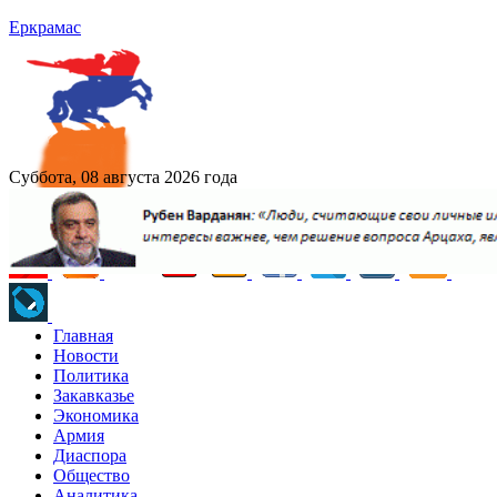
Еркрамас
Суббота, 08 августа 2026 года
Главная
Новости
Политика
Закавказье
Экономика
Армия
Диаспора
Общество
Аналитика