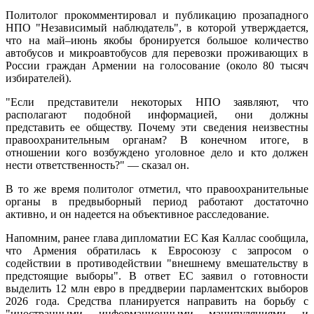
Политолог прокомментировал и публикацию прозападного
НПО "Независимый наблюдатель", в которой утверждается,
что на май–июнь якобы бронируется большое количество
автобусов и микроавтобусов для перевозки проживающих в
России граждан Армении на голосование (около 80 тысяч
избирателей).
"Если представители некоторых НПО заявляют, что
располагают подобной информацией, они должны
представить ее обществу. Почему эти сведения неизвестны
правоохранительным органам? В конечном итоге, в
отношении кого возбуждено уголовное дело и кто должен
нести ответственность?" — сказал он.
В то же время политолог отметил, что правоохранительные
органы в предвыборный период работают достаточно
активно, и он надеется на объективное расследование.
Напомним, ранее глава дипломатии ЕС Кая Каллас сообщила,
что Армения обратилась к Евросоюзу с запросом о
содействии в противодействии "внешнему вмешательству в
предстоящие выборы". В ответ ЕС заявил о готовности
выделить 12 млн евро в преддверии парламентских выборов
2026 года. Средства планируется направить на борьбу с
"иностранными информационными манипуляциями и