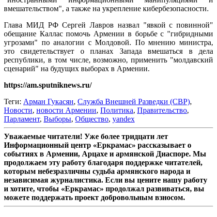
вмешательством", а также на укрепление кибербезопасности.
Глава МИД РФ Сергей Лавров назвал "явкой с повинной"
обещание Каллас помочь Армении в борьбе с "гибридными
угрозами" по аналогии с Молдовой. По мнению министра,
это свидетельствует о планах Запада вмешаться в дела
республики, в том числе, возможно, применить "молдавский
сценарий" на будущих выборах в Армении.
https://am.sputniknews.ru/
Теги:
Арман Гукасян
,
Служба Внешней Разведки (СВР)
,
Новости
,
новости Армении
,
Политика
,
Правительство
,
Парламент
,
Выборы
,
Общество
,
yandex
Уважаемые читатели! Уже более тридцати лет
Информационный центр «Еркрамас» рассказывает о
событиях в Армении, Арцахе и армянской Диаспоре. Мы
продолжаем эту работу благодаря поддержке читателей,
которым небезразличны судьба армянского народа и
независимая журналистика. Если вы цените нашу работу
и хотите, чтобы «Еркрамас» продолжал развиваться, вы
можете поддержать проект добровольным взносом.