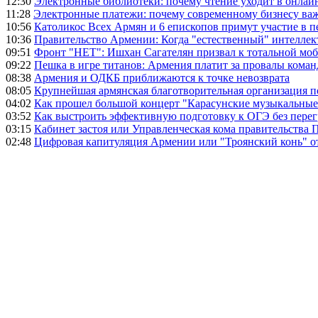
12:30
Электронные библиотеки: почему чтение уходит в онлай
11:28
Электронные платежи: почему современному бизнесу ва
10:56
Католикос Всех Армян и 6 епископов примут участие в п
10:36
Правительство Армении: Когда "естественный" интеллек
09:51
Фронт "НЕТ": Ишхан Сагателян призвал к тотальной моб
09:22
Пешка в игре титанов: Армения платит за провалы ком
08:38
Армения и ОДКБ приближаются к точке невозврата
08:05
Крупнейшая армянская благотворительная организация 
04:02
Как прошел большой концерт "Карасунские музыкальные 
03:52
Как выстроить эффективную подготовку к ОГЭ без перег
03:15
Кабинет застоя или Управленческая кома правительства
02:48
Цифровая капитуляция Армении или "Троянский конь" 