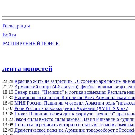
Регистрация
Войти
РАСШИРЕННЫЙ ПОИСК
лента новостей
22:28
Красиво жить не запретишь... Особенно армянским чино
21:27
Армянский спорт (4-6 августа): футбол, водные виды, еди
18:10
Энвер-паша, "Немесис" и логика возмездия: Расплата не
17:30
Национальный позор: Католикос Всех Армян на скамье 
16:40
МИД России: Пашинян уготовил Армении роль "низкозат
15:07
Роль России в освобождении Армении (XVIII–XX вв.)
13:36
Никол Пашинян переходит к формуле "вечного" правлен
13:22
Закон силы вместо силы закона: Давид Ишханян о судили
13:08
Попытка переписать историю и стать властью в армянско
12:49
Драматическое падение Армении: товарооборот с Россией