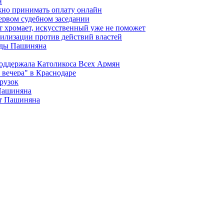
н
жно принимать оплату онлайн
ервом судебном заседании
т хромает, искусственный уже не поможет
илизации против действий властей
анды Пашиняна
поддержала Католикоса Всех Армян
вечера" в Краснодаре
рузок
 Пашиняна
от Пашиняна