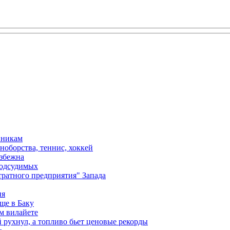
вникам
ноборства, теннис, хоккей
избежна
подсудимых
ратного предприятия" Запада
ия
ще в Баку
м вилайете
 рухнул, а топливо бьет ценовые рекорды