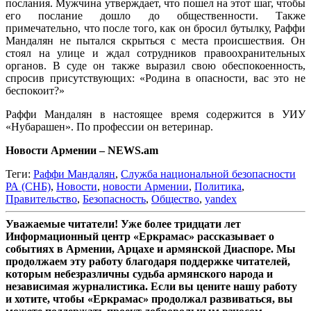
послания. Мужчина утверждает, что пошел на этот шаг, чтобы
его послание дошло до общественности. Также
примечательно, что после того, как он бросил бутылку, Раффи
Мандалян не пытался скрыться с места происшествия. Он
стоял на улице и ждал сотрудников правоохранительных
органов. В суде он также выразил свою обеспокоенность,
спросив присутствующих: «Родина в опасности, вас это не
беспокоит?»
Раффи Мандалян в настоящее время содержится в УИУ
«Нубарашен». По профессии он ветеринар.
Новости Армении – NEWS.am
Теги:
Раффи Мандалян
,
Служба национальной безопасности
РА (СНБ)
,
Новости
,
новости Армении
,
Политика
,
Правительство
,
Безопасность
,
Общество
,
yandex
Уважаемые читатели! Уже более тридцати лет
Информационный центр «Еркрамас» рассказывает о
событиях в Армении, Арцахе и армянской Диаспоре. Мы
продолжаем эту работу благодаря поддержке читателей,
которым небезразличны судьба армянского народа и
независимая журналистика. Если вы цените нашу работу
и хотите, чтобы «Еркрамас» продолжал развиваться, вы