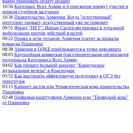
важно принимать оплату онлайн
10:56
Католикос Всех Армян и 6 епископов примут участие в
первом судебном заседании
10:36
Правительство Армении: Когда "естественный"
интеллект хромает, искусственный уже не поможет
09:51
Фронт "НЕТ": Ишхан Сагателян призвал к тотальной
мобилизации против действий властей
09:22
Пешка в игре титанов: Армения платит за провалы
команды Пашиняна
08:38
Армения и ОДКБ приближаются к точке невозврата
08:05
Крупнейшая армянская благотворительная организация
поддержала Католикоса Всех Армян
04:02
Как прошел большой концерт "Карасунские
музыкальные вечера" в Краснодаре
03:52
Как выстроить эффективную подготовку к ОГЭ без
перегрузок
03:15
Кабинет застоя или Управленческая кома правительства
Пашиняна
02:48
Цифровая капитуляция Армении или "Троянский конь"
от Пашиняна