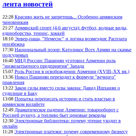
лента новостей
22:28
Красиво жить не запретишь... Особенно армянским
чиновникам
21:27
Армянский спорт (4-6 августа): футбол, водные виды,
единоборства, теннис, хоккей
18:10
Энвер-паша, "Немесис" и логика возмездия: Расплата
неизбежна
17:30
Национальный позор: Католикос Всех Армян на скамье
подсудимых
16:40
МИД России: Пашинян уготовил Армении роль
"низкозатратного предприятия" Запада
15:07
Роль России в освобождении Армении (XVIII–XX вв.)
13:36
Никол Пашинян переходит к формуле "вечного"
правления
13:22
Закон силы вместо силы закона: Давид Ишханян о
судилище в Баку
13:08
Попытка переписать историю и стать властью в
армянском вилайете
12:49
Драматическое падение Армении: товарооборот с
Россией рухнул, а топливо бьет ценовые рекорды
12:30
Электронные библиотеки: почему чтение уходит в
онлайн
11:28
Электронные платежи: почему современному бизнесу