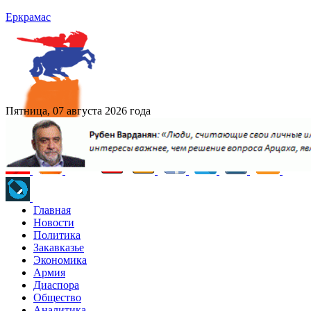
Еркрамас
Пятница, 07 августа 2026 года
Главная
Новости
Политика
Закавказье
Экономика
Армия
Диаспора
Общество
Аналитика