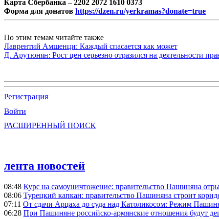
Карта Сбербанка – 2202 2072 1610 0373
Форма для донатов
https://dzen.ru/yerkramas?donate=true
По этим темам читайте также
Лаврентий Амшенци: Каждый спасается как может
Д. Арутюнян: Рост цен серьезно отразился на деятельности пр
Регистрация
Войти
РАСШИРЕННЫЙ ПОИСК
лента новостей
08:48
Курс на самоуничтожение: правительство Пашиняна отр
08:06
Турецкий капкан: правительство Пашиняна строит корид
07:11
От сдачи Арцаха до суда над Католикосом: Режим Пашин
06:28
При Пашиняне российско-армянские отношения будут де