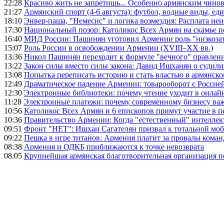
22:28
Красиво жить не запретишь... Особенно армянским чино
21:27
Армянский спорт (4-6 августа): футбол, водные виды, еди
18:10
Энвер-паша, "Немесис" и логика возмездия: Расплата не
17:30
Национальный позор: Католикос Всех Армян на скамье 
16:40
МИД России: Пашинян уготовил Армении роль "низкозат
15:07
Роль России в освобождении Армении (XVIII–XX вв.)
13:36
Никол Пашинян переходит к формуле "вечного" правлен
13:22
Закон силы вместо силы закона: Давид Ишханян о судили
13:08
Попытка переписать историю и стать властью в армянско
12:49
Драматическое падение Армении: товарооборот с Россией
12:30
Электронные библиотеки: почему чтение уходит в онлай
11:28
Электронные платежи: почему современному бизнесу ва
10:56
Католикос Всех Армян и 6 епископов примут участие в п
10:36
Правительство Армении: Когда "естественный" интеллек
09:51
Фронт "НЕТ": Ишхан Сагателян призвал к тотальной моб
09:22
Пешка в игре титанов: Армения платит за провалы ком
08:38
Армения и ОДКБ приближаются к точке невозврата
08:05
Крупнейшая армянская благотворительная организация 