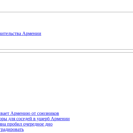
авительства Армении
ывает Армению от союзников
оры для соседей в ущерб Армении
яна пробил очередное дно
градировать