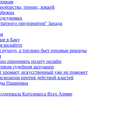
вникам
ноборства, теннис, хоккей
избежна
подсудимых
ратного предприятия" Запада
ия
ще в Баку
м вилайете
 рухнул, а топливо бьет ценовые рекорды
н
жно принимать оплату онлайн
ервом судебном заседании
т хромает, искусственный уже не поможет
илизации против действий властей
анды Пашиняна
поддержала Католикоса Всех Армян