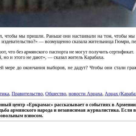
ил, чтобы мы пришли. Раньше они настаивали на том, чтобы мы
е, издевательство?» — возмущенно сказала жительница Гюмри, п
т, что без армянского паспорта не могут получить сертификат.
, но и этого не дают», — сказал житель Карабаха.
ней мере до окончания выборов, не дадут? Чтобы они стали гр
тика
,
Правительство
,
Общество
,
новости Арцаха
,
Арцах (Караба
ный центр «Еркрамас» рассказывает о событиях в Армении,
дьба армянского народа и независимая журналистика. Если в
ровольным взносом.