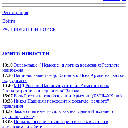
Регистрация
Войти
РАСШИРЕННЫЙ ПОИСК
лента новостей
18:10
Энвер-паша, "Немесис" и логика возмездия: Расплата
неизбежна
17:30
Национальный позор: Католикос Всех Армян на скамье
подсудимых
16:40
МИД России: Пашинян уготовил Армении роль
"низкозатратного предприятия" Запада
15:07
Роль России в освобождении Армении (XVIII–XX вв.)
13:36
Никол Пашинян переходит к формуле "вечного"
правления
13:22
Закон силы вместо силы закона: Давид Ишханян о
судилище в Баку
13:08
Попытка переписать историю и стать властью в
армянском вилайете