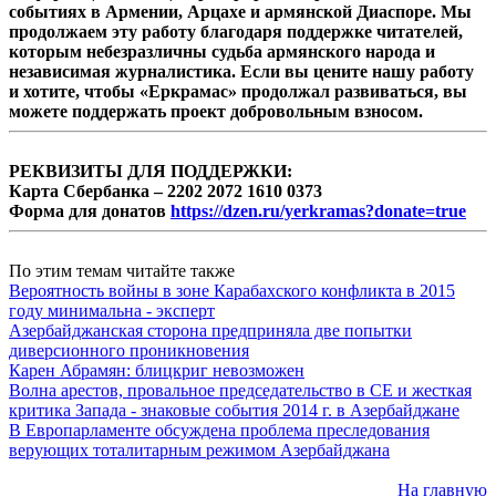
событиях в Армении, Арцахе и армянской Диаспоре. Мы
продолжаем эту работу благодаря поддержке читателей,
которым небезразличны судьба армянского народа и
независимая журналистика. Если вы цените нашу работу
и хотите, чтобы «Еркрамас» продолжал развиваться, вы
можете поддержать проект добровольным взносом.
РЕКВИЗИТЫ ДЛЯ ПОДДЕРЖКИ:
Карта Сбербанка – 2202 2072 1610 0373
Форма для донатов
https://dzen.ru/yerkramas?donate=true
По этим темам читайте также
Вероятность войны в зоне Карабахского конфликта в 2015
году минимальна - эксперт
Азербайджанская сторона предприняла две попытки
диверсионного проникновения
Карен Абрамян: блицкриг невозможен
Волна арестов, провальное председательство в СЕ и жесткая
критика Запада - знаковые события 2014 г. в Азербайджане
В Европарламенте обсуждена проблема преследования
верующих тоталитарным режимом Азербайджана
На главную