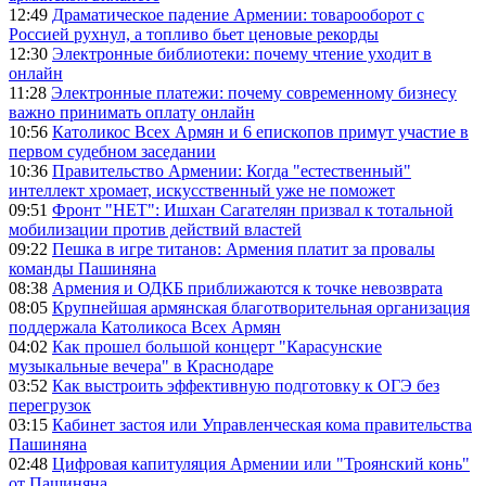
12:49
Драматическое падение Армении: товарооборот с
Россией рухнул, а топливо бьет ценовые рекорды
12:30
Электронные библиотеки: почему чтение уходит в
онлайн
11:28
Электронные платежи: почему современному бизнесу
важно принимать оплату онлайн
10:56
Католикос Всех Армян и 6 епископов примут участие в
первом судебном заседании
10:36
Правительство Армении: Когда "естественный"
интеллект хромает, искусственный уже не поможет
09:51
Фронт "НЕТ": Ишхан Сагателян призвал к тотальной
мобилизации против действий властей
09:22
Пешка в игре титанов: Армения платит за провалы
команды Пашиняна
08:38
Армения и ОДКБ приближаются к точке невозврата
08:05
Крупнейшая армянская благотворительная организация
поддержала Католикоса Всех Армян
04:02
Как прошел большой концерт "Карасунские
музыкальные вечера" в Краснодаре
03:52
Как выстроить эффективную подготовку к ОГЭ без
перегрузок
03:15
Кабинет застоя или Управленческая кома правительства
Пашиняна
02:48
Цифровая капитуляция Армении или "Троянский конь"
от Пашиняна