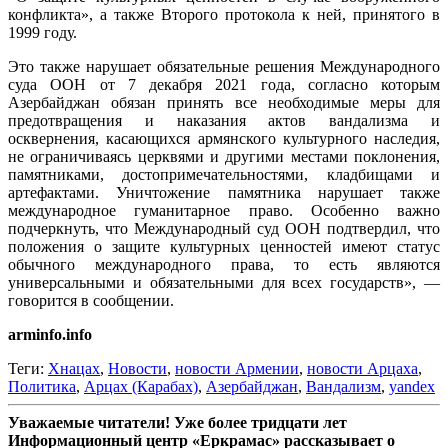
конфликта», а также Второго протокола к ней, принятого в
1999 году.
Это также нарушает обязательные решения Международного
суда ООН от 7 декабря 2021 года, согласно которым
Азербайджан обязан принять все необходимые меры для
предотвращения и наказания актов вандализма и
осквернения, касающихся армянского культурного наследия,
не ограничиваясь церквями и другими местами поклонения,
памятниками, достопримечательностями, кладбищами и
артефактами. Уничтожение памятника нарушает также
международное гуманитарное право. Особенно важно
подчеркнуть, что Международный суд ООН подтвердил, что
положения о защите культурных ценностей имеют статус
обычного международного права, то есть являются
универсальными и обязательными для всех государств», —
говорится в сообщении.
arminfo.info
Теги:
Хнацах
,
Новости
,
новости Армении
,
новости Арцаха
,
Политика
,
Арцах (Карабах)
,
Азербайджан
,
Вандализм
,
yandex
Уважаемые читатели! Уже более тридцати лет
Информационный центр «Еркрамас» рассказывает о