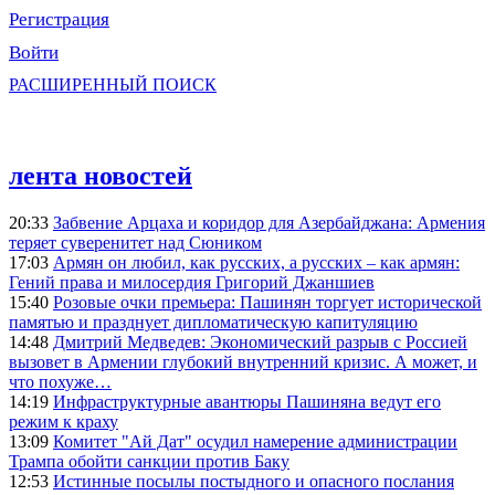
Регистрация
Войти
РАСШИРЕННЫЙ ПОИСК
лента новостей
20:33
Забвение Арцаха и коридор для Азербайджана: Армения
теряет суверенитет над Сюником
17:03
Армян он любил, как русских, а русских – как армян:
Гений права и милосердия Григорий Джаншиев
15:40
Розовые очки премьера: Пашинян торгует исторической
памятью и празднует дипломатическую капитуляцию
14:48
Дмитрий Медведев: Экономический разрыв с Россией
вызовет в Армении глубокий внутренний кризис. А может, и
что похуже…
14:19
Инфраструктурные авантюры Пашиняна ведут его
режим к краху
13:09
Комитет "Ай Дат" осудил намерение администрации
Трампа обойти санкции против Баку
12:53
Истинные посылы постыдного и опасного послания