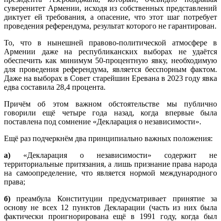
суверенитет Армении, исходя из собственных представлений
диктует ей требования, а опасение, что этот шаг потребует
проведения референдума, результат которого не гарантирован.
То, что в нынешней правово-политической атмосфере в
Армении даже на республиканских выборах не удаётся
обеспечить как минимум 50-процентную явку, необходимую
для проведения референдума, является бесспорным фактом.
Даже на выборах в Совет старейшин Еревана в 2023 году явка
едва составила 28,4 процента.
Причём об этом важном обстоятельстве мы публично
говорили ещё четыре года назад, когда впервые была
поставлена под сомнение «Декларация о независимости».
Ещё раз подчеркнём два принципиально важных положения:
а)
«Декларация о независимости» содержит не
территориальные притязания, а лишь признание права народа
на самоопределение, что является нормой международного
права;
б)
преамбула Конституции предусматривает принятие за
основу не всех 12 пунктов Декларации (часть из них была
фактически проигнорирована ещё в 1991 году, когда был