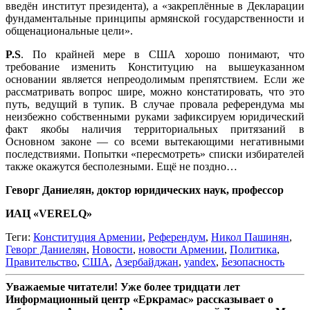
введён институт президента), а «закреплённые в Декларации
фундаментальные принципы армянской государственности и
общенациональные цели».
P.S
. По крайней мере в США хорошо понимают, что
требование изменить Конституцию на вышеуказанном
основании является непреодолимым препятствием. Если же
рассматривать вопрос шире, можно констатировать, что это
путь, ведущий в тупик. В случае провала референдума мы
неизбежно собственными руками зафиксируем юридический
факт якобы наличия территориальных притязаний в
Основном законе — со всеми вытекающими негативными
последствиями. Попытки «пересмотреть» списки избирателей
также окажутся бесполезными. Ещё не поздно…
Геворг Даниелян, доктор юридических наук, профессор
ИАЦ «VERELQ»
Теги:
Конституция Армении
,
Референдум
,
Никол Пашинян
,
Геворг Даниелян
,
Новости
,
новости Армении
,
Политика
,
Правительство
,
США
,
Азербайджан
,
yandex
,
Безопасность
Уважаемые читатели! Уже более тридцати лет
Информационный центр «Еркрамас» рассказывает о