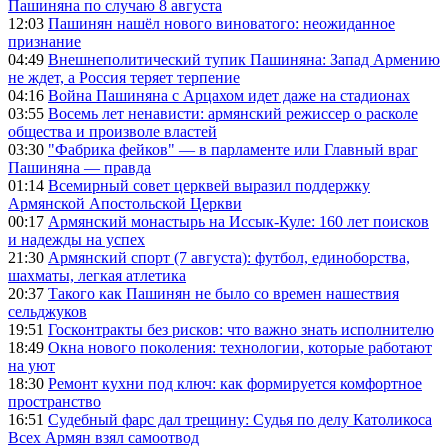
Пашиняна по случаю 8 августа
12:03
Пашинян нашёл нового виноватого: неожиданное
признание
04:49
Внешнеполитический тупик Пашиняна: Запад Армению
не ждет, а Россия теряет терпение
04:16
Война Пашиняна с Арцахом идет даже на стадионах
03:55
Восемь лет ненависти: армянский режиссер о расколе
общества и произволе властей
03:30
"Фабрика фейков" — в парламенте или Главный враг
Пашиняна — правда
01:14
Всемирный совет церквей выразил поддержку
Армянской Апостольской Церкви
00:17
Армянский монастырь на Иссык-Куле: 160 лет поисков
и надежды на успех
21:30
Армянский спорт (7 августа): футбол, единоборства,
шахматы, легкая атлетика
20:37
Такого как Пашинян не было со времен нашествия
сельджуков
19:51
Госконтракты без рисков: что важно знать исполнителю
18:49
Окна нового поколения: технологии, которые работают
на уют
18:30
Ремонт кухни под ключ: как формируется комфортное
пространство
16:51
Судебный фарс дал трещину: Судья по делу Католикоса
Всех Армян взял самоотвод