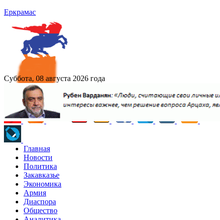
Еркрамас
Суббота, 08 августа 2026 года
Главная
Новости
Политика
Закавказье
Экономика
Армия
Диаспора
Общество
Аналитика