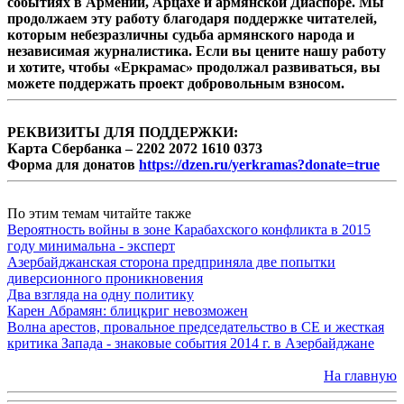
событиях в Армении, Арцахе и армянской Диаспоре. Мы
продолжаем эту работу благодаря поддержке читателей,
которым небезразличны судьба армянского народа и
независимая журналистика. Если вы цените нашу работу
и хотите, чтобы «Еркрамас» продолжал развиваться, вы
можете поддержать проект добровольным взносом.
РЕКВИЗИТЫ ДЛЯ ПОДДЕРЖКИ:
Карта Сбербанка – 2202 2072 1610 0373
Форма для донатов
https://dzen.ru/yerkramas?donate=true
По этим темам читайте также
Вероятность войны в зоне Карабахского конфликта в 2015
году минимальна - эксперт
Азербайджанская сторона предприняла две попытки
диверсионного проникновения
Два взгляда на одну политику
Карен Абрамян: блицкриг невозможен
Волна арестов, провальное председательство в СЕ и жесткая
критика Запада - знаковые события 2014 г. в Азербайджане
На главную