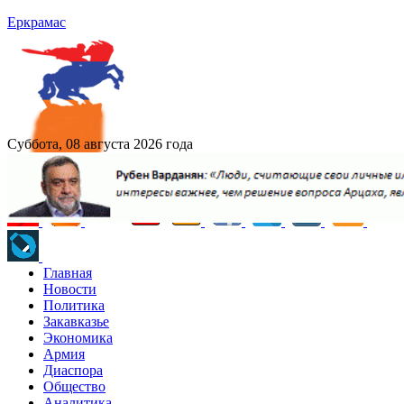
Еркрамас
Суббота, 08 августа 2026 года
Главная
Новости
Политика
Закавказье
Экономика
Армия
Диаспора
Общество
Аналитика