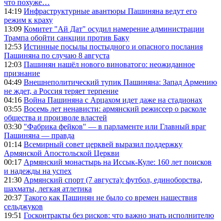
что похуже…
14:19
Инфраструктурные авантюры Пашиняна ведут его
режим к краху
13:09
Комитет "Ай Дат" осудил намерение администрации
Трампа обойти санкции против Баку
12:53
Истинные посылы постыдного и опасного послания
Пашиняна по случаю 8 августа
12:03
Пашинян нашёл нового виноватого: неожиданное
признание
04:49
Внешнеполитический тупик Пашиняна: Запад Армению
не ждет, а Россия теряет терпение
04:16
Война Пашиняна с Арцахом идет даже на стадионах
03:55
Восемь лет ненависти: армянский режиссер о расколе
общества и произволе властей
03:30
"Фабрика фейков" — в парламенте или Главный враг
Пашиняна — правда
01:14
Всемирный совет церквей выразил поддержку
Армянской Апостольской Церкви
00:17
Армянский монастырь на Иссык-Куле: 160 лет поисков
и надежды на успех
21:30
Армянский спорт (7 августа): футбол, единоборства,
шахматы, легкая атлетика
20:37
Такого как Пашинян не было со времен нашествия
сельджуков
19:51
Госконтракты без рисков: что важно знать исполнителю