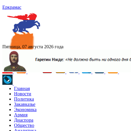
Еркрамас
Пятница, 07 августа 2026 года
Главная
Новости
Политика
Закавказье
Экономика
Армия
Диаспора
Общество
Аналитика