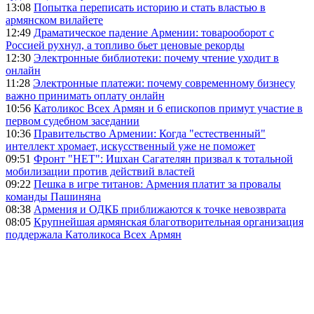
13:08
Попытка переписать историю и стать властью в
армянском вилайете
12:49
Драматическое падение Армении: товарооборот с
Россией рухнул, а топливо бьет ценовые рекорды
12:30
Электронные библиотеки: почему чтение уходит в
онлайн
11:28
Электронные платежи: почему современному бизнесу
важно принимать оплату онлайн
10:56
Католикос Всех Армян и 6 епископов примут участие в
первом судебном заседании
10:36
Правительство Армении: Когда "естественный"
интеллект хромает, искусственный уже не поможет
09:51
Фронт "НЕТ": Ишхан Сагателян призвал к тотальной
мобилизации против действий властей
09:22
Пешка в игре титанов: Армения платит за провалы
команды Пашиняна
08:38
Армения и ОДКБ приближаются к точке невозврата
08:05
Крупнейшая армянская благотворительная организация
поддержала Католикоса Всех Армян