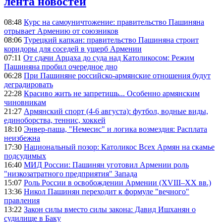
лента новостей
08:48
Курс на самоуничтожение: правительство Пашиняна
отрывает Армению от союзников
08:06
Турецкий капкан: правительство Пашиняна строит
коридоры для соседей в ущерб Армении
07:11
От сдачи Арцаха до суда над Католикосом: Режим
Пашиняна пробил очередное дно
06:28
При Пашиняне российско-армянские отношения будут
деградировать
22:28
Красиво жить не запретишь... Особенно армянским
чиновникам
21:27
Армянский спорт (4-6 августа): футбол, водные виды,
единоборства, теннис, хоккей
18:10
Энвер-паша, "Немесис" и логика возмездия: Расплата
неизбежна
17:30
Национальный позор: Католикос Всех Армян на скамье
подсудимых
16:40
МИД России: Пашинян уготовил Армении роль
"низкозатратного предприятия" Запада
15:07
Роль России в освобождении Армении (XVIII–XX вв.)
13:36
Никол Пашинян переходит к формуле "вечного"
правления
13:22
Закон силы вместо силы закона: Давид Ишханян о
судилище в Баку