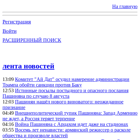
На главную
Регистрация
Войти
РАСШИРЕННЫЙ ПОИСК
лента новостей
13:09
Комитет "Ай Дат" осудил намерение администрации
Трампа обойти санкции против Баку
12:53
Истинные посылы постыдного и опасного послания
Пашиняна по случаю 8 августа
12:03
Пашинян нашёл нового виноватого: неожиданное
признание
04:49
Внешнеполитический тупик Пашиняна: Запад Армению
не ждет, а Россия теряет терпение
04:16
Война Пашиняна с Арцахом идет даже на стадионах
03:55
Восемь лет ненависти: армянский режиссер о расколе
общества и произволе властей