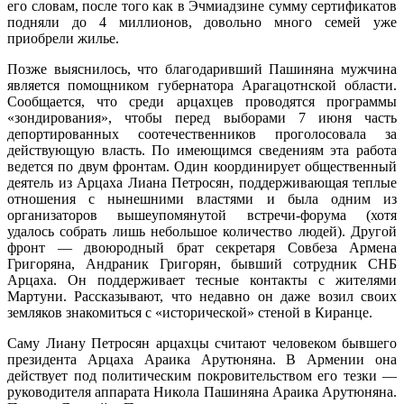
его словам, после того как в Эчмиадзине сумму сертификатов
подняли до 4 миллионов, довольно много семей уже
приобрели жилье.
Позже выяснилось, что благодаривший Пашиняна мужчина
является помощником губернатора Арагацотнской области.
Сообщается, что среди арцахцев проводятся программы
«зондирования», чтобы перед выборами 7 июня часть
депортированных соотечественников проголосовала за
действующую власть. По имеющимся сведениям эта работа
ведется по двум фронтам. Один координирует общественный
деятель из Арцаха Лиана Петросян, поддерживающая теплые
отношения с нынешними властями и была одним из
организаторов вышеупомянутой встречи-форума (хотя
удалось собрать лишь небольшое количество людей). Другой
фронт — двоюродный брат секретаря Совбеза Армена
Григоряна, Андраник Григорян, бывший сотрудник СНБ
Арцаха. Он поддерживает тесные контакты с жителями
Мартуни. Рассказывают, что недавно он даже возил своих
земляков знакомиться с «исторической» стеной в Киранце.
Саму Лиану Петросян арцахцы считают человеком бывшего
президента Арцаха Араика Арутюняна. В Армении она
действует под политическим покровительством его тезки —
руководителя аппарата Никола Пашиняна Араика Арутюняна.