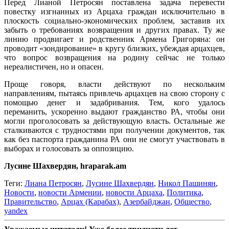
Перед Лианой Петросян поставлена задача перевести
повестку изгнанных из Арцаха граждан исключительно в
плоскость социально-экономических проблем, заставив их
забыть о требованиях возвращения и других правах. Ту же
линию продвигает и родственник Армена Григоряна: он
проводит «зондирование» в кругу близких, убеждая арцахцев,
что вопрос возвращения на родину сейчас не только
нереалистичен, но и опасен.
Проще говоря, власти действуют по нескольким
направлениям, пытаясь привлечь арцахцев на свою сторону с
помощью денег и задабривания. Тем, кого удалось
переманить, ускоренно выдают гражданство РА, чтобы они
могли проголосовать за действующую власть. Остальные же
сталкиваются с трудностями при получении документов, так
как без паспорта гражданина РА они не смогут участвовать в
выборах и голосовать за оппозицию.
Лусине Шахвердян, hraparak.am
Теги:
Лиана Петросян
,
Лусине Шахвердян
,
Никол Пашинян
,
Новости
,
новости Армении
,
новости Арцаха
,
Политика
,
Правительство
,
Арцах (Карабах)
,
Азербайджан
,
Общество
,
yandex