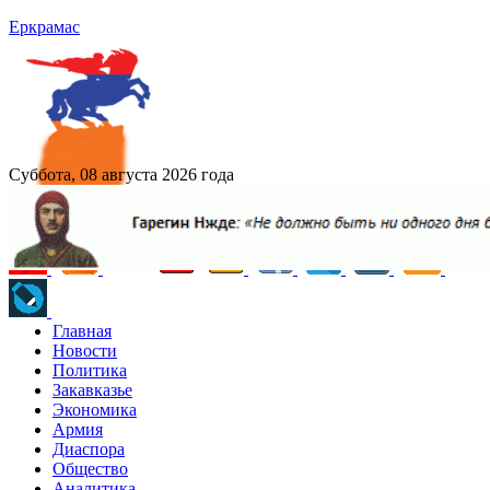
Еркрамас
Суббота, 08 августа 2026 года
Главная
Новости
Политика
Закавказье
Экономика
Армия
Диаспора
Общество
Аналитика