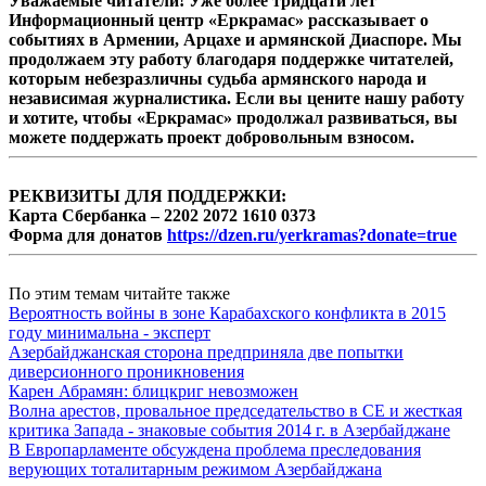
Уважаемые читатели! Уже более тридцати лет
Информационный центр «Еркрамас» рассказывает о
событиях в Армении, Арцахе и армянской Диаспоре. Мы
продолжаем эту работу благодаря поддержке читателей,
которым небезразличны судьба армянского народа и
независимая журналистика. Если вы цените нашу работу
и хотите, чтобы «Еркрамас» продолжал развиваться, вы
можете поддержать проект добровольным взносом.
РЕКВИЗИТЫ ДЛЯ ПОДДЕРЖКИ:
Карта Сбербанка – 2202 2072 1610 0373
Форма для донатов
https://dzen.ru/yerkramas?donate=true
По этим темам читайте также
Вероятность войны в зоне Карабахского конфликта в 2015
году минимальна - эксперт
Азербайджанская сторона предприняла две попытки
диверсионного проникновения
Карен Абрамян: блицкриг невозможен
Волна арестов, провальное председательство в СЕ и жесткая
критика Запада - знаковые события 2014 г. в Азербайджане
В Европарламенте обсуждена проблема преследования
верующих тоталитарным режимом Азербайджана