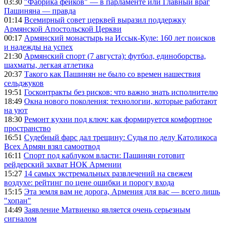
03:30
"Фабрика фейков" — в парламенте или Главный враг
Пашиняна — правда
01:14
Всемирный совет церквей выразил поддержку
Армянской Апостольской Церкви
00:17
Армянский монастырь на Иссык-Куле: 160 лет поисков
и надежды на успех
21:30
Армянский спорт (7 августа): футбол, единоборства,
шахматы, легкая атлетика
20:37
Такого как Пашинян не было со времен нашествия
сельджуков
19:51
Госконтракты без рисков: что важно знать исполнителю
18:49
Окна нового поколения: технологии, которые работают
на уют
18:30
Ремонт кухни под ключ: как формируется комфортное
пространство
16:51
Судебный фарс дал трещину: Судья по делу Католикоса
Всех Армян взял самоотвод
16:11
Спорт под каблуком власти: Пашинян готовит
рейдерский захват НОК Армении
15:27
14 самых экстремальных развлечений на свежем
воздухе: рейтинг по цене ошибки и порогу входа
15:15
Эта земля вам не дорога, Армения для вас — всего лишь
"хопан"
14:49
Заявление Матвиенко является очень серьезным
сигналом