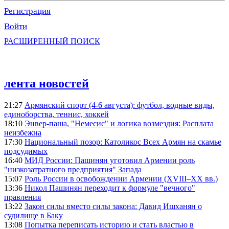
Регистрация
Войти
РАСШИРЕННЫЙ ПОИСК
лента новостей
21:27
Армянский спорт (4-6 августа): футбол, водные виды,
единоборства, теннис, хоккей
18:10
Энвер-паша, "Немесис" и логика возмездия: Расплата
неизбежна
17:30
Национальный позор: Католикос Всех Армян на скамье
подсудимых
16:40
МИД России: Пашинян уготовил Армении роль
"низкозатратного предприятия" Запада
15:07
Роль России в освобождении Армении (XVIII–XX вв.)
13:36
Никол Пашинян переходит к формуле "вечного"
правления
13:22
Закон силы вместо силы закона: Давид Ишханян о
судилище в Баку
13:08
Попытка переписать историю и стать властью в