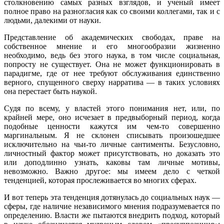
столкновению самых разных взглядов, и ученый имеет
полное право на разногласия как со своими коллегами, так и с
людьми, далекими от науки.
Представление об академических свободах, праве на
собственное мнение и его многообразии жизненно
необходимо, ведь без этого наука, в том числе социальная,
попросту не существует. Она не может функционировать в
парадигме, где от нее требуют обслуживания единственно
верного, спущенного сверху нарратива — в таких условиях
она перестает быть наукой.
Судя по всему, у властей этого понимания нет, или, по
крайней мере, оно исчезает в предвыборный период, когда
подобные ценности кажутся им чем-то совершенно
маргинальным. Я не склонен списывать произошедшее
исключительно на чьи-то личные сантименты. Безусловно,
личностный фактор может присутствовать, но доказать это
или доподлинно узнать, каковы там личные мотивы,
невозможно. Важно другое: мы имеем дело с четкой
тенденцией, которая прослеживается во многих сферах.
И вот теперь эта тенденция дотянулась до социальных наук —
сферы, где наличие независимого мнения подразумевается по
определению. Власти же пытаются внедрить подход, который