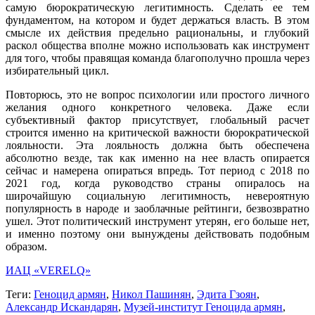
самую бюрократическую легитимность. Сделать ее тем
фундаментом, на котором и будет держаться власть. В этом
смысле их действия предельно рациональны, и глубокий
раскол общества вполне можно использовать как инструмент
для того, чтобы правящая команда благополучно прошла через
избирательный цикл.
Повторюсь, это не вопрос психологии или простого личного
желания одного конкретного человека. Даже если
субъективный фактор присутствует, глобальный расчет
строится именно на критической важности бюрократической
лояльности. Эта лояльность должна быть обеспечена
абсолютно везде, так как именно на нее власть опирается
сейчас и намерена опираться впредь. Тот период с 2018 по
2021 год, когда руководство страны опиралось на
широчайшую социальную легитимность, невероятную
популярность в народе и заоблачные рейтинги, безвозвратно
ушел. Этот политический инструмент утерян, его больше нет,
и именно поэтому они вынуждены действовать подобным
образом.
ИАЦ «VERELQ»
Теги:
Геноцид армян
,
Никол Пашинян
,
Эдита Гзоян
,
Александр Искандарян
,
Музей-институт Геноцида армян
,