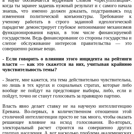
в науке обозначается мудреным словом «пресуппозиция»:
когда ты заранее задаешь нужный результат и с самого начала
знаешь, что именно должен доказать, подстраиваясь под
изменения политической конъюнктуры. Требование к
ученому работать в строго заданной идеологической
парадигме демонстрирует глубокое непонимание механизмов
функционирования науки, в том числе финансируемой
государством. Ведь финансирование со стороны государства и
слепое обслуживание интересов правительства — это
совершенно разные вещи.
- Если говорить о влиянии этого инцидента на рейтинги
власти — как это скажется на них, учитывая крайнюю
чувствительность темы?
- Знаете, мне кажется, эта тема действительно чувствительна,
но лишь в тех кругах и социальных стратах, которые либо
вообще не пойдут на предстоящие выборы, либо, если и
пойдут, точно не станут голосовать за правящую партию.
Власть явно делает ставку не на научную интеллигенцию
Еревана. Во-первых, в количественном отношении этой
столичной интеллигенции просто не так много, чтобы оказать
решающее влияние на исход голосования. Во-вторых,
электоральный расчет строится на совершенно других
группах населения. А вот насколько проблема академических