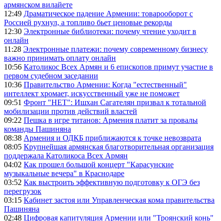
армянском вилайете
12:49
Драматическое падение Армении: товарооборот с
Россией рухнул, а топливо бьет ценовые рекорды
12:30
Электронные библиотеки: почему чтение уходит в
онлайн
11:28
Электронные платежи: почему современному бизнесу
важно принимать оплату онлайн
10:56
Католикос Всех Армян и 6 епископов примут участие в
первом судебном заседании
10:36
Правительство Армении: Когда "естественный"
интеллект хромает, искусственный уже не поможет
09:51
Фронт "НЕТ": Ишхан Сагателян призвал к тотальной
мобилизации против действий властей
09:22
Пешка в игре титанов: Армения платит за провалы
команды Пашиняна
08:38
Армения и ОДКБ приближаются к точке невозврата
08:05
Крупнейшая армянская благотворительная организация
поддержала Католикоса Всех Армян
04:02
Как прошел большой концерт "Карасунские
музыкальные вечера" в Краснодаре
03:52
Как выстроить эффективную подготовку к ОГЭ без
перегрузок
03:15
Кабинет застоя или Управленческая кома правительства
Пашиняна
02:48
Цифровая капитуляция Армении или "Троянский конь"