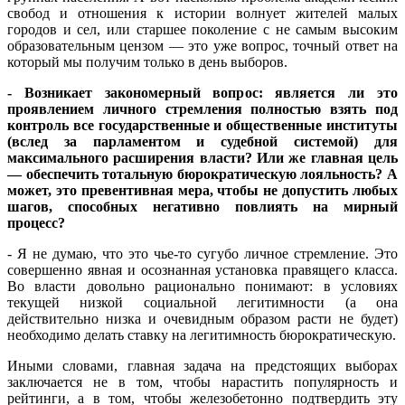
свобод и отношения к истории волнует жителей малых
городов и сел, или старшее поколение с не самым высоким
образовательным цензом — это уже вопрос, точный ответ на
который мы получим только в день выборов.
- Возникает закономерный вопрос: является ли это
проявлением личного стремления полностью взять под
контроль все государственные и общественные институты
(вслед за парламентом и судебной системой) для
максимального расширения власти? Или же главная цель
— обеспечить тотальную бюрократическую лояльность? А
может, это превентивная мера, чтобы не допустить любых
шагов, способных негативно повлиять на мирный
процесс?
- Я не думаю, что это чье-то сугубо личное стремление. Это
совершенно явная и осознанная установка правящего класса.
Во власти довольно рационально понимают: в условиях
текущей низкой социальной легитимности (а она
действительно низка и очевидным образом расти не будет)
необходимо делать ставку на легитимность бюрократическую.
Иными словами, главная задача на предстоящих выборах
заключается не в том, чтобы нарастить популярность и
рейтинги, а в том, чтобы железобетонно подтвердить эту