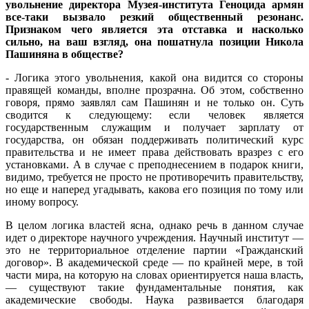
увольнение директора Музея-института Геноцида армян
все-таки вызвало резкий общественный резонанс.
Признаком чего является эта отставка и насколько
сильно, на ваш взгляд, она пошатнула позиции Никола
Пашиняна в обществе?
- Логика этого увольнения, какой она видится со стороны
правящей команды, вполне прозрачна. Об этом, собственно
говоря, прямо заявлял сам Пашинян и не только он. Суть
сводится к следующему: если человек является
государственным служащим и получает зарплату от
государства, он обязан поддерживать политический курс
правительства и не имеет права действовать вразрез с его
установками. А в случае с преподнесением в подарок книги,
видимо, требуется не просто не противоречить правительству,
но еще и наперед угадывать, какова его позиция по тому или
иному вопросу.
В целом логика властей ясна, однако речь в данном случае
идет о директоре научного учреждения. Научный институт —
это не территориальное отделение партии «Гражданский
договор». В академической среде — по крайней мере, в той
части мира, на которую на словах ориентируется наша власть,
— существуют такие фундаментальные понятия, как
академические свободы. Наука развивается благодаря