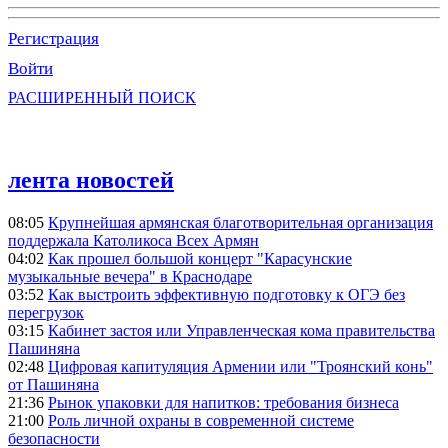
Регистрация
Войти
РАСШИРЕННЫЙ ПОИСК
лента новостей
08:05
Крупнейшая армянская благотворительная организация
поддержала Католикоса Всех Армян
04:02
Как прошел большой концерт "Карасунские
музыкальные вечера" в Краснодаре
03:52
Как выстроить эффективную подготовку к ОГЭ без
перегрузок
03:15
Кабинет застоя или Управленческая кома правительства
Пашиняна
02:48
Цифровая капитуляция Армении или "Троянский конь"
от Пашиняна
21:36
Рынок упаковки для напитков: требования бизнеса
21:00
Роль личной охраны в современной системе
безопасности