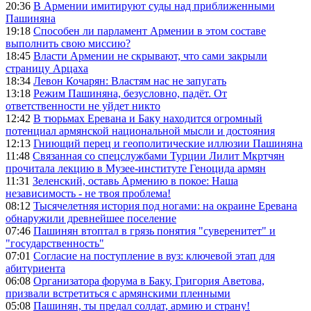
20:36
В Армении имитируют суды над приближенными
Пашиняна
19:18
Способен ли парламент Армении в этом составе
выполнить свою миссию?
18:45
Власти Армении не скрывают, что сами закрыли
страницу Арцаха
18:34
Левон Кочарян: Властям нас не запугать
13:18
Режим Пашиняна, безусловно, падёт. От
ответственности не уйдет никто
12:42
В тюрьмах Еревана и Баку находится огромный
потенциал армянской национальной мысли и достояния
12:13
Гниющий перец и геополитические иллюзии Пашиняна
11:48
Связанная со спецслужбами Турции Лилит Мкртчян
прочитала лекцию в Музее-институте Геноцида армян
11:31
Зеленский, оставь Армению в покое: Наша
независимость - не твоя проблема!
08:12
Тысячелетняя история под ногами: на окраине Еревана
обнаружили древнейшее поселение
07:46
Пашинян втоптал в грязь понятия "суверенитет" и
"государственность"
07:01
Согласие на поступление в вуз: ключевой этап для
абитуриента
06:08
Организатора форума в Баку, Григория Аветова,
призвали встретиться с армянскими пленными
05:08
Пашинян, ты предал солдат, армию и страну!