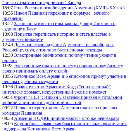
"низкозатратного предприятия" Запада
15:07
Роль России в освобождении Армении (XVIII–XX вв.)
13:36
Никол Пашинян переходит к формуле "вечного"
правления
13:22
Закон силы вместо силы закона: Давид Ишханян о
судилище в Баку
13:08
Попытка переписать историю и стать властью в
армянском вилайете
12:49
Драматическое падение Армении: товарооборот с
Россией рухнул, а топливо бьет ценовые рекорды
12:30
Электронные библиотеки: почему чтение уходит в
онлайн
11:28
Электронные платежи: почему современному бизнесу
важно принимать оплату онлайн
10:56
Католикос Всех Армян и 6 епископов примут участие в
первом судебном заседании
10:36
Правительство Армении: Когда "естественный"
интеллект хромает, искусственный уже не поможет
09:51
Фронт "НЕТ": Ишхан Сагателян призвал к тотальной
мобилизации против действий властей
09:22
Пешка в игре титанов: Армения платит за провалы
команды Пашиняна
08:38
Армения и ОДКБ приближаются к точке невозврата
08:05
Крупнейшая армянская благотворительная организация
поддержала Католикоса Всех Армян