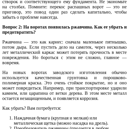
створок и соответствующего ему фундамента. Не экономьте
на столбах. Помните: перекос распашных ворот — это не
приговор, это повод один раз сделать капитально, чтобы
забыть о проблеме навсегда.
Вопрос 2: На воротах появилась ржавчина. Как ее убрать и
предотвратить?
Ржавчина — это как кариес: сначала маленькое пятнышко,
потом дыра. Если пустить дело на самотек, через несколько
лет металлический каркас может потерять прочность в месте
повреждения. Но бороться с этим не сложно, главное —
вовремя.
На новых воротах заводского изготовления обычно
используется качественная грунтовка и порошково-
полимерная краска. Это очень стойкое покрытие, но и оно
может повредиться. Например, при транспортировке ударили
камнем, или царапина от ветки дерева. В этом месте металл
остается незащищенным, и появляется коррозия.
Как убрать? Вам потребуется:
Наждачная бумага (крупная и мелкая) или
металлическая щетка (можно насадка на дрель).
Преобразователь ржавчины (продается в любом