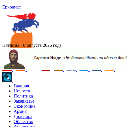
Еркрамас
Пятница, 07 августа 2026 года
Главная
Новости
Политика
Закавказье
Экономика
Армия
Диаспора
Общество
Аналитика