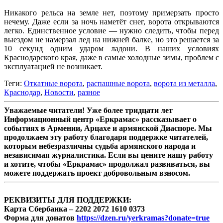
Никакого рельса на земле нет, поэтому примерзать просто
нечему. Даже если за ночь наметёт снег, ворота открываются
легко. Единственное условие — нужно следить, чтобы перед
выездом не намерзал лед на нижней балке, но это решается за
10 секунд одним ударом ладони. В наших условиях
Краснодарского края, даже в самые холодные зимы, проблем с
эксплуатацией не возникает.
Теги:
Откатные ворота
,
распашные ворота
,
ворота из металла
,
Краснодар
,
Новости
,
разное
Уважаемые читатели! Уже более тридцати лет
Информационный центр «Еркрамас» рассказывает о
событиях в Армении, Арцахе и армянской Диаспоре. Мы
продолжаем эту работу благодаря поддержке читателей,
которым небезразличны судьба армянского народа и
независимая журналистика. Если вы цените нашу работу
и хотите, чтобы «Еркрамас» продолжал развиваться, вы
можете поддержать проект добровольным взносом.
РЕКВИЗИТЫ ДЛЯ ПОДДЕРЖКИ:
Карта Сбербанка – 2202 2072 1610 0373
Форма для донатов
https://dzen.ru/yerkramas?donate=true