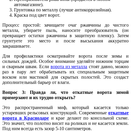
автомагазине).
Грунтовка по металлу (лучше антикоррозийная).
Краска под цвет ворот.
Процесс простой: зачищаете очаг ржавчины до чистого
металла, убираете пыль, наносите преобразователь (он
превращает остатки ржавчины в защитную пленку). Затем
грунтуете это место и после высыхания аккуратно
закрашиваете.
Для профилактики осматривайте ворота после зимы и
сильных дождей. Особое внимание уделяйте нижним торцам
и сварным швам. Если
ворота из металла
стоят давно, можно
раз в пару лет обрабатывать их специальным защитным
воском или мастикой для скрытых полостей. Это создаст
дополнительный барьер от влаги.
Вопрос 3: Правда ли, что откатные ворота зимой
примерзают и их трудно открыть?
Это распространенный миф, который касается только
устаревших рельсовых конструкций. Современные
откатные
ворота в Краснодаре
и крае делают по консольной схеме.
Это значит, что полотно висит на роликах и не касается земли.
Под ним всегда есть зазор 5-10 сантиметров.