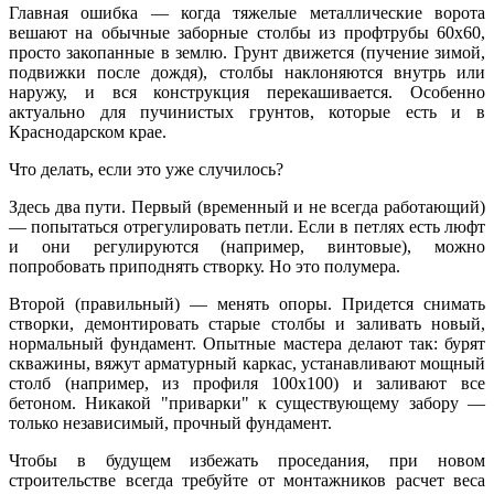
Главная ошибка — когда тяжелые металлические ворота
вешают на обычные заборные столбы из профтрубы 60х60,
просто закопанные в землю. Грунт движется (пучение зимой,
подвижки после дождя), столбы наклоняются внутрь или
наружу, и вся конструкция перекашивается. Особенно
актуально для пучинистых грунтов, которые есть и в
Краснодарском крае.
Что делать, если это уже случилось?
Здесь два пути. Первый (временный и не всегда работающий)
— попытаться отрегулировать петли. Если в петлях есть люфт
и они регулируются (например, винтовые), можно
попробовать приподнять створку. Но это полумера.
Второй (правильный) — менять опоры. Придется снимать
створки, демонтировать старые столбы и заливать новый,
нормальный фундамент. Опытные мастера делают так: бурят
скважины, вяжут арматурный каркас, устанавливают мощный
столб (например, из профиля 100х100) и заливают все
бетоном. Никакой "приварки" к существующему забору —
только независимый, прочный фундамент.
Чтобы в будущем избежать проседания, при новом
строительстве всегда требуйте от монтажников расчет веса