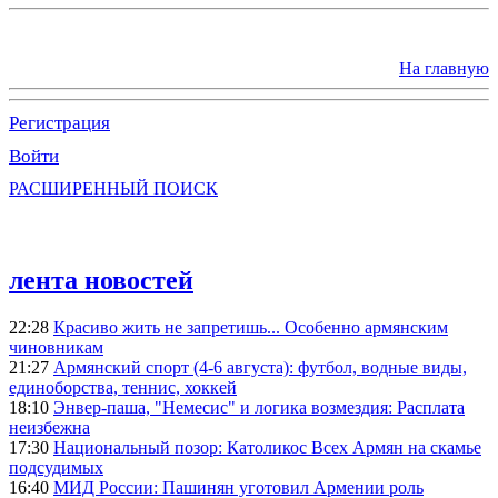
На главную
Регистрация
Войти
РАСШИРЕННЫЙ ПОИСК
лента новостей
22:28
Красиво жить не запретишь... Особенно армянским
чиновникам
21:27
Армянский спорт (4-6 августа): футбол, водные виды,
единоборства, теннис, хоккей
18:10
Энвер-паша, "Немесис" и логика возмездия: Расплата
неизбежна
17:30
Национальный позор: Католикос Всех Армян на скамье
подсудимых
16:40
МИД России: Пашинян уготовил Армении роль