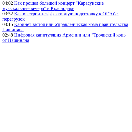
04:02
Как прошел большой концерт "Карасунские
музыкальные вечера" в Краснодаре
03:52
Как выстроить эффективную подготовку к ОГЭ без
перегрузок
03:15
Кабинет застоя или Управленческая кома правительства
Пашиняна
02:48
Цифровая капитуляция Армении или "Троянский конь"
от Пашиняна