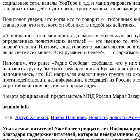
социальные сети, каналы YouTube и т.д. и манипулировать 
западных стран действуют очень строгие законы, запрещающие
Политолог уверен, что когда кто-то говорит о «гибридных в
стандартов, что и те, кого он обвиняет в подобных действиях.
«А вливание сотен миллионов долларов в маленькую респу
определенных политических деятелей — это именно то, что
первой степени. Поэтому, когда говорят о вмешательстве во вн
ль на свете всех милее, Всех румяней и белее?», — с сарказмо
Напомним, что ранее «Радио Свобода» сообщало, что у них
направить группу быстрого реагирования в Ереван для прот
напоминалось, что ЕС направлял аналогичную группу из ок
противодействовать дезинформации, исходящей из России в с
«противодействия российской пропаганде».
4 марта официальный представитель МИД России Мария Захаро
arminfo.info
Теги:
Артур Хачикян
,
Никол Пашинян
,
Новости
,
новости Арм
Уважаемые читатели! Уже более тридцати лет Информацион
благодаря поддержке читателей, которым небезразличны су
продолжал развиваться, вы можете поддержать проект доб