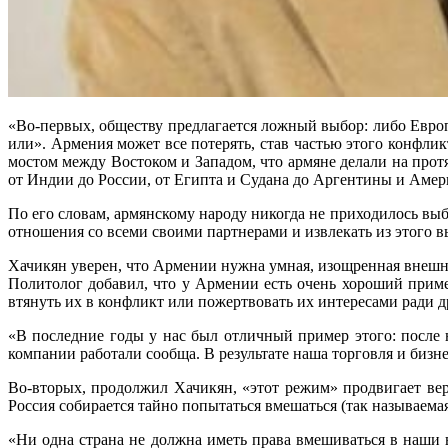
«Во-первых, обществу предлагается ложный выбор: либо Европ
или». Армения может все потерять, став частью этого конфлик
мостом между Востоком и Западом, что армяне делали на прот
от Индии до России, от Египта и Судана до Аргентины и Амери
По его словам, армянскому народу никогда не приходилось выб
отношения со всеми своими партнерами и извлекать из этого в
Хачикян уверен, что Армении нужна умная, изощренная внешня
Политолог добавил, что у Армении есть очень хороший приме
втянуть их в конфликт или пожертвовать их интересами ради д
«В последние годы у нас был отличный пример этого: после
компании работали сообща. В результате наша торговля и бизн
Во-вторых, продолжил Хачикян, «этот режим» продвигает вер
Россия собирается тайно попытаться вмешаться (так называема
«Ни одна страна не должна иметь права вмешиваться в наши 