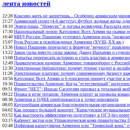
лента новостей
22:28
Красиво жить не запретишь... Особенно армянским чино
21:27
Армянский спорт (4-6 августа): футбол, водные виды, еди
18:10
Энвер-паша, "Немесис" и логика возмездия: Расплата не
17:30
Национальный позор: Католикос Всех Армян на скамье 
16:40
МИД России: Пашинян уготовил Армении роль "низкозат
15:07
Роль России в освобождении Армении (XVIII–XX вв.)
13:36
Никол Пашинян переходит к формуле "вечного" правлен
13:22
Закон силы вместо силы закона: Давид Ишханян о судили
13:08
Попытка переписать историю и стать властью в армянско
12:49
Драматическое падение Армении: товарооборот с Россией
12:30
Электронные библиотеки: почему чтение уходит в онлай
11:28
Электронные платежи: почему современному бизнесу ва
10:56
Католикос Всех Армян и 6 епископов примут участие в п
10:36
Правительство Армении: Когда "естественный" интеллек
09:51
Фронт "НЕТ": Ишхан Сагателян призвал к тотальной моб
09:22
Пешка в игре титанов: Армения платит за провалы ком
08:38
Армения и ОДКБ приближаются к точке невозврата
08:05
Крупнейшая армянская благотворительная организация 
04:02
Как прошел большой концерт "Карасунские музыкальные 
03:52
Как выстроить эффективную подготовку к ОГЭ без перег
03:15
Кабинет застоя или Управленческая кома правительства
02:48
Цифровая капитуляция Армении или "Троянский конь" 