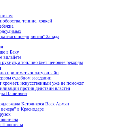
вникам
ноборства, теннис, хоккей
избежна
подсудимых
ратного предприятия" Запада
ия
ще в Баку
м вилайете
 рухнул, а топливо бьет ценовые рекорды
н
жно принимать оплату онлайн
ервом судебном заседании
т хромает, искусственный уже не поможет
илизации против действий властей
анды Пашиняна
поддержала Католикоса Всех Армян
вечера" в Краснодаре
рузок
 Пашиняна
от Пашиняна