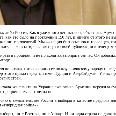
а, либо Россия. Как я уже много лет пытаюсь объяснить, Армен
та, как это было на протяжении 150 лет, и ничего от этого не в
яжении тысячелетий. Мы — нация бизнесменов и торговцев, кот
ки», — констатировал эксперт в своей публикации в телеграм-к
ирать в прошлом, и не приходится выбирать сейчас. Он добавил
ыгоду.
я политика, которая принесет пользу армянскому народу и не 
р этого прямо перед глазами: Турция и Азербайджан. У них пр
ругих стран.
 начала конфликта на Украине экономика Армении пережила бум
ес процветали», — заметил он.
сию о вмешательстве России в выборы в качестве предлога для 
я «гибридная война»).
выборы, ни с Востока, ни с Запада. И ни одна страна не дол