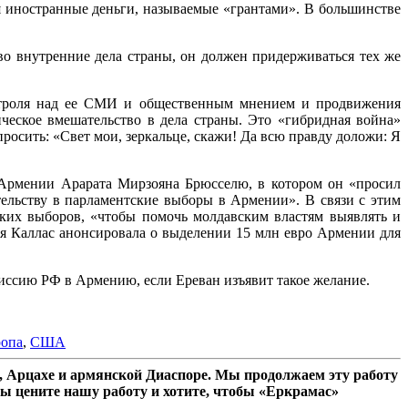
 иностранные деньги, называемые «грантами». В большинстве
во внутренние дела страны, он должен придерживаться тех же
онтроля над ее СМИ и общественным мнением и продвижения
еское вмешательство в дела страны. Это «гибридная война»
просить: «Свет мои, зеркальце, скажи! Да всю правду доложи: Я
 Армении Арарата Мирзояна Брюсселю, в котором он «просил
ельству в парламентские выборы в Армении». В связи с этим
ких выборов, «чтобы помочь молдавским властям выявлять и
ая Каллас анонсировала о выделении 15 млн евро Армении для
иссию РФ в Армению, если Ереван изъявит такое желание.
опа
,
США
 Арцахе и армянской Диаспоре. Мы продолжаем эту работу
ы цените нашу работу и хотите, чтобы «Еркрамас»