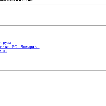
е грузы
естве с ЕС – Чшмаритян
ЕАЭС