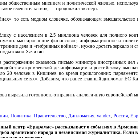
нашим общественным мнением и политической жизнью, используя
 такое вмешательство», — продолжил эксперт.
ойнах», то есть модном словечке, обозначающем вмешательство 
блику с населением в 2,5 миллиона человек для полного к
 нужно: массированное финансовое, информационное и политич
утренние дела и «гибридных войнах», нужно достать зеркало и с
м подытожил Хачикян.
 в распоряжении оказалось письмо министра иностранных дел
иводействия кремлевской дезинформации и российскому вмешат
оло 20 человек в Кишинев во время прошлогодних парламентс
оциальных сетях». Добавим, что ранее главный дипломат ЕС К
ва выразила готовность отправить аналогичную европейской м
ении
,
Политика
,
Правительство
,
Дипломатия
,
yandex
,
Россия
,
Евр
ный центр «Еркрамас» рассказывает о событиях в Армении,
дьба армянского народа и независимая журналистика. Если в
ровольным взносом.