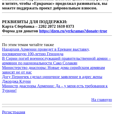
и хотите, чтобы «Еркрамас» продолжал развиваться, вы
можете поддержать проект добровольным взносом.
РЕКВИЗИТЫ ДЛЯ ПОДДЕРЖКИ:
Карта Сбербанка – 2202 2072 1610 0373
Форма для донатов
https://dzen.ru/yerkramas?donate=true
По этим темам читайте также
Нацархив Армении проведет в Ереване выставку,
посвященную 100-летию Геноцида
В Сирии погиб военнослужащий правительственной армии –
армянин по национальности Сако Солакян
Министерство диаспоры: Новые дома сирийским армянам
зависят не от нас
Догу Перинчек сделал циничное заявление в адрес жены
Джорджа Клуни
Министр диаспоры Армении: Да – у меня есть требования к
Турции!
На главную
Регистрация