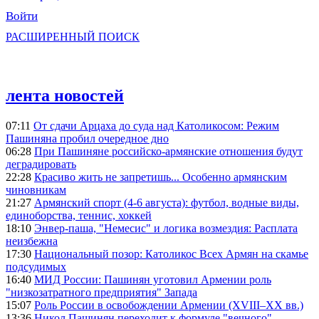
Войти
РАСШИРЕННЫЙ ПОИСК
лента новостей
07:11
От сдачи Арцаха до суда над Католикосом: Режим
Пашиняна пробил очередное дно
06:28
При Пашиняне российско-армянские отношения будут
деградировать
22:28
Красиво жить не запретишь... Особенно армянским
чиновникам
21:27
Армянский спорт (4-6 августа): футбол, водные виды,
единоборства, теннис, хоккей
18:10
Энвер-паша, "Немесис" и логика возмездия: Расплата
неизбежна
17:30
Национальный позор: Католикос Всех Армян на скамье
подсудимых
16:40
МИД России: Пашинян уготовил Армении роль
"низкозатратного предприятия" Запада
15:07
Роль России в освобождении Армении (XVIII–XX вв.)
13:36
Никол Пашинян переходит к формуле "вечного"