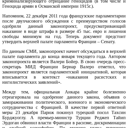
криминализирующего отрицание геноцидов (в том числе и
Геноцида армян в Османской империи 1915г.).
Напомним, 22 декабря 2011 года французские парламентарии
после двухчасового обсуждения с преимуществом голосов
одобрили данный законопроект, предусматривающий
наказание в виде штрафа в размере 45 тыс. евро и лишения
свободы минимум на год. Теперь документ предстоит
утвердить верхней палате парламента Франции – Сенату.
По данным СМИ, законопроект начнет обсуждаться в верхней
палате парламента до конца января текущего года. Автором
законопроекта является Валери Бойер. В свою очередь пресс-
секретарь МИД Франции Бернар Валеро отметил, что
законопроект является парламентской инициативой, которая
вписывается в контекст «наказания расистских и
нигилистических заявлений».
Между тем, официальная Анкара крайне болезненно
отреагировала на одобрение данного закона, объявив о
замораживании политического, военного и экономического
сотрудничества с Францией. В качестве первой ответной
меры 23 декабря Париж покинул турецкий посол Тахсин
Бурджуоглу. А премьер-министр Турции Реджеп Тайип
Эрдоган обвинил власти Франции в расизме, дискриминации
и крайней ксенофобии. По мнению главы турецкого