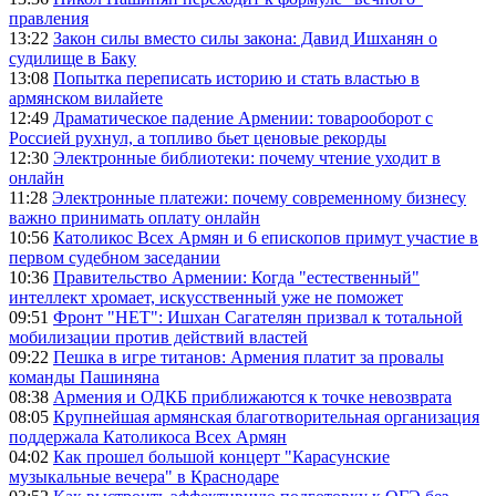
правления
13:22
Закон силы вместо силы закона: Давид Ишханян о
судилище в Баку
13:08
Попытка переписать историю и стать властью в
армянском вилайете
12:49
Драматическое падение Армении: товарооборот с
Россией рухнул, а топливо бьет ценовые рекорды
12:30
Электронные библиотеки: почему чтение уходит в
онлайн
11:28
Электронные платежи: почему современному бизнесу
важно принимать оплату онлайн
10:56
Католикос Всех Армян и 6 епископов примут участие в
первом судебном заседании
10:36
Правительство Армении: Когда "естественный"
интеллект хромает, искусственный уже не поможет
09:51
Фронт "НЕТ": Ишхан Сагателян призвал к тотальной
мобилизации против действий властей
09:22
Пешка в игре титанов: Армения платит за провалы
команды Пашиняна
08:38
Армения и ОДКБ приближаются к точке невозврата
08:05
Крупнейшая армянская благотворительная организация
поддержала Католикоса Всех Армян
04:02
Как прошел большой концерт "Карасунские
музыкальные вечера" в Краснодаре