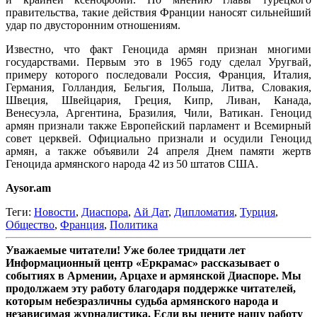
правительства, такие действия Франции наносят сильнейший
удар по двусторонним отношениям.
Известно, что факт Геноцида армян признан многими
государствами. Первым это в 1965 году сделал Уругвай,
примеру которого последовали Россия, Франция, Италия,
Германия, Голландия, Бельгия, Польша, Литва, Словакия,
Швеция, Швейцария, Греция, Кипр, Ливан, Канада,
Венесуэла, Аргентина, Бразилия, Чили, Ватикан. Геноцид
армян признали также Европейский парламент и Всемирный
совет церквей. Официально признали и осудили Геноцид
армян, а также объявили 24 апреля Днем памяти жертв
Геноцида армянского народа 42 из 50 штатов США.
Aysor.am
Теги:
Новости
,
Диаспора
,
Ай Дат
,
Дипломатия
,
Турция
,
Общество
,
Франция
,
Политика
Уважаемые читатели! Уже более тридцати лет
Информационный центр «Еркрамас» рассказывает о
событиях в Армении, Арцахе и армянской Диаспоре. Мы
продолжаем эту работу благодаря поддержке читателей,
которым небезразличны судьба армянского народа и
независимая журналистика. Если вы цените нашу работу