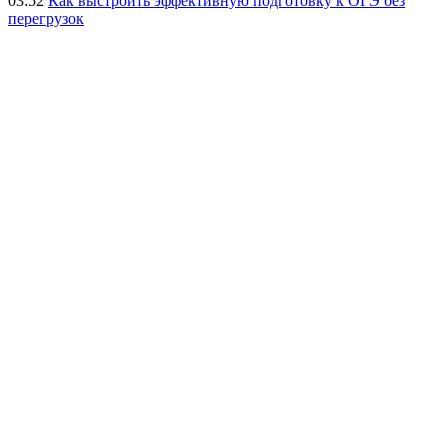
03:52
Как выстроить эффективную подготовку к ОГЭ без
перегрузок