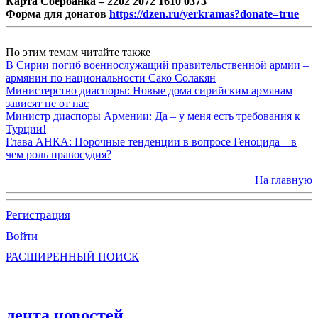
Карта Сбербанка – 2202 2072 1610 0373
Форма для донатов
https://dzen.ru/yerkramas?donate=true
По этим темам читайте также
В Сирии погиб военнослужащий правительственной армии –
армянин по национальности Сако Солакян
Министерство диаспоры: Новые дома сирийским армянам
зависят не от нас
Министр диаспоры Армении: Да – у меня есть требования к
Турции!
Глава АНКА: Порочные тенденции в вопросе Геноцида – в
чем роль правосудия?
На главную
Регистрация
Войти
РАСШИРЕННЫЙ ПОИСК
лента новостей