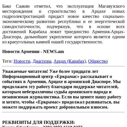
Бако Саакян отметил, что эксплуатация Магавузского
месторождения и строительство в Арцахе новых
гидроэлектростанций придаст новое качество социально-
экономическому развитию республики и ее энергетической
самодостаточности, подчеркнув, что в основе всех
достижений Карабаха лежит триединство Армения-Арцах-
Диаспора, дальнейшее укрепление которого является одним
из краеугольных камней нашей государственности.
Новости Армении - NEWS.am
Теги:
Новости
,
Диаспора
,
Арцах (Карабах)
,
Общество
Уважаемые читатели! Уже более тридцати лет
Информационный центр «Еркрамас» рассказывает о
событиях в Армении, Арцахе и армянской Диаспоре. Мы
продолжаем эту работу благодаря поддержке читателей,
которым небезразличны судьба армянского народа и
независимая журналистика. Если вы цените нашу работу
и хотите, чтобы «Еркрамас» продолжал развиваться, вы
можете поддержать проект добровольным взносом.
РЕКВИЗИТЫ ДЛЯ ПОДДЕРЖКИ: