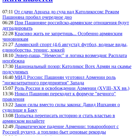
07:11
От сдачи Арцаха до суда над Католикосом: Режим
Пашиняна пробил очередное дно
06:28
При Пашиняне российско-армянские отношения будут
деградировать
22:28
Красиво жить не запретишь... Особенно армянским
чиновникам
21:27
Армянский спорт (4-6 августа): футбол, водные виды,
единоборства, теннис, хоккей
18:10
Энвер-паша, "Немесис" и логика возмездия: Расплата
неизбежна
17:30
Национальный позор: Католикос Всех Армян на скамье
подсудимых
16:40
МИД России: Пашинян уготовил Армении роль
"низкозатратного предприятия" Запада
15:07
Роль России в освобождении Армении (XVIII–XX вв.)
13:36
Никол Пашинян переходит к формуле "вечного"
правления
13:22
Закон силы вместо силы закона: Давид Ишханян о
судилище в Баку
13:08
Попытка переписать историю и стать властью в
армянском вилайете
12:49
Драматическое падение Армении: товарооборот с
Россией рухнул, а топливо бьет ценовые рекорды