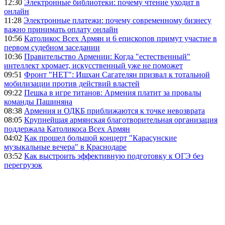
12:30
Электронные библиотеки: почему чтение уходит в
онлайн
11:28
Электронные платежи: почему современному бизнесу
важно принимать оплату онлайн
10:56
Католикос Всех Армян и 6 епископов примут участие в
первом судебном заседании
10:36
Правительство Армении: Когда "естественный"
интеллект хромает, искусственный уже не поможет
09:51
Фронт "НЕТ": Ишхан Сагателян призвал к тотальной
мобилизации против действий властей
09:22
Пешка в игре титанов: Армения платит за провалы
команды Пашиняна
08:38
Армения и ОДКБ приближаются к точке невозврата
08:05
Крупнейшая армянская благотворительная организация
поддержала Католикоса Всех Армян
04:02
Как прошел большой концерт "Карасунские
музыкальные вечера" в Краснодаре
03:52
Как выстроить эффективную подготовку к ОГЭ без
перегрузок