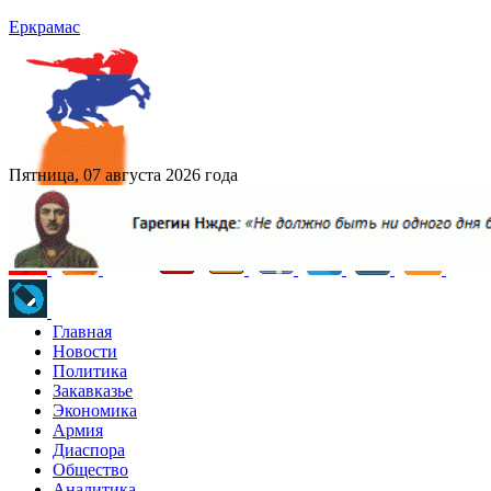
Еркрамас
Пятница, 07 августа 2026 года
Главная
Новости
Политика
Закавказье
Экономика
Армия
Диаспора
Общество
Аналитика