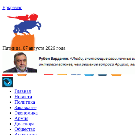
Еркрамас
Пятница, 07 августа 2026 года
Главная
Новости
Политика
Закавказье
Экономика
Армия
Диаспора
Общество
Аналитика