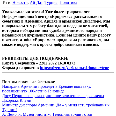
Теги:
Новости
,
Ай Дат
,
Турция
,
Политика
Уважаемые читатели! Уже более тридцати лет
Информационный центр «Еркрамас» рассказывает о
событиях в Армении, Арцахе и армянской Диаспоре. Мы
продолжаем эту работу благодаря поддержке читателей,
которым небезразличны судьба армянского народа и
независимая журналистика. Если вы цените нашу работу
и хотите, чтобы «Еркрамас» продолжал развиваться, вы
можете поддержать проект добровольным взносом.
РЕКВИЗИТЫ ДЛЯ ПОДДЕРЖКИ:
Карта Сбербанка – 2202 2072 1610 0373
Форма для донатов
https://dzen.ru/yerkramas?donate=true
По этим темам читайте также
Нацархив Армении проведет в Ереване выставку,
посвященную 100-летию Геноцида
Догу Перинчек сделал циничное заявление в адрес жены
Джорджа Клуни
Министр диаспоры Армении: Да – у меня есть требования к
Турции!
А. Демоян: Музей-институт Геноцида армян готов