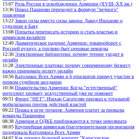
15:07
Роль России в освобождении Армении (XVIII–XX вв.)
13:36
Никол Пашинян переходит к формуле "вечного"
правления
13:22
Закон силы вместо силы закона: Давид Ишханян о
судилище в Баку
13:08
Попытка переписать историю и стать властью в
армянском вилайете
12:49
Драматическое падение Армении: товарооборот с
Россией рухнул, а топливо бьет ценовые рекорды
12:30
Электронные библиотеки: почему чтение уходит в
онлайн
11:28
Электронные платежи: почему современному бизнесу
важно принимать оплату онлайн
10:56
Католикос Всех Армян и 6 епископов примут участие в
первом судебном заседании
10:36
Правительство Армении: Когда "естественный"
интеллект хромает, искусственный уже не поможет
09:51
Фронт "НЕТ": Ишхан Сагателян призвал к тотальной
мобилизации против действий властей
09:22
Пешка в игре титанов: Армения платит за провалы
команды Пашиняна
08:38
Армения и ОДКБ приближаются к точке невозврата
08:05
Крупнейшая армянская благотворительная организация
поддержала Католикоса Всех Армян
04:02
Как прошел большой концерт "Карасунские