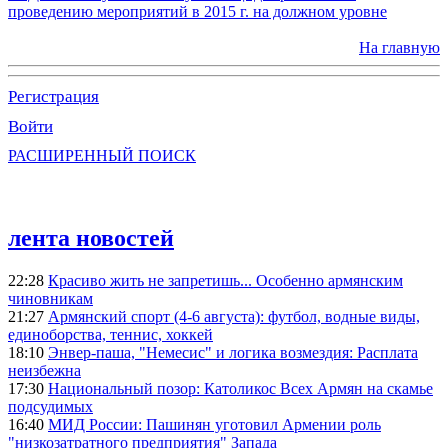
проведению мероприятий в 2015 г. на должном уровне
На главную
Регистрация
Войти
РАСШИРЕННЫЙ ПОИСК
лента новостей
22:28
Красиво жить не запретишь... Особенно армянским
чиновникам
21:27
Армянский спорт (4-6 августа): футбол, водные виды,
единоборства, теннис, хоккей
18:10
Энвер-паша, "Немесис" и логика возмездия: Расплата
неизбежна
17:30
Национальный позор: Католикос Всех Армян на скамье
подсудимых
16:40
МИД России: Пашинян уготовил Армении роль
"низкозатратного предприятия" Запада