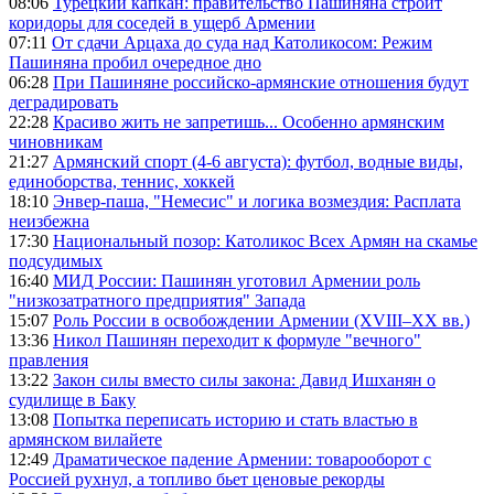
08:06
Турецкий капкан: правительство Пашиняна строит
коридоры для соседей в ущерб Армении
07:11
От сдачи Арцаха до суда над Католикосом: Режим
Пашиняна пробил очередное дно
06:28
При Пашиняне российско-армянские отношения будут
деградировать
22:28
Красиво жить не запретишь... Особенно армянским
чиновникам
21:27
Армянский спорт (4-6 августа): футбол, водные виды,
единоборства, теннис, хоккей
18:10
Энвер-паша, "Немесис" и логика возмездия: Расплата
неизбежна
17:30
Национальный позор: Католикос Всех Армян на скамье
подсудимых
16:40
МИД России: Пашинян уготовил Армении роль
"низкозатратного предприятия" Запада
15:07
Роль России в освобождении Армении (XVIII–XX вв.)
13:36
Никол Пашинян переходит к формуле "вечного"
правления
13:22
Закон силы вместо силы закона: Давид Ишханян о
судилище в Баку
13:08
Попытка переписать историю и стать властью в
армянском вилайете
12:49
Драматическое падение Армении: товарооборот с
Россией рухнул, а топливо бьет ценовые рекорды