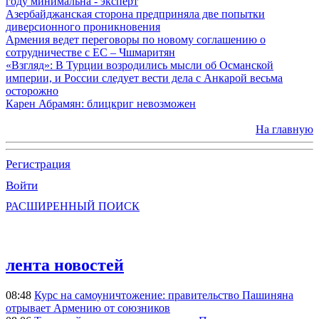
году минимальна - эксперт
Азербайджанская сторона предприняла две попытки
диверсионного проникновения
Армения ведет переговоры по новому соглашению о
сотрудничестве с ЕС – Чшмаритян
«Взгляд»: В Турции возродились мысли об Османской
империи, и России следует вести дела с Анкарой весьма
осторожно
Карен Абрамян: блицкриг невозможен
На главную
Регистрация
Войти
РАСШИРЕННЫЙ ПОИСК
лента новостей
08:48
Курс на самоуничтожение: правительство Пашиняна
отрывает Армению от союзников