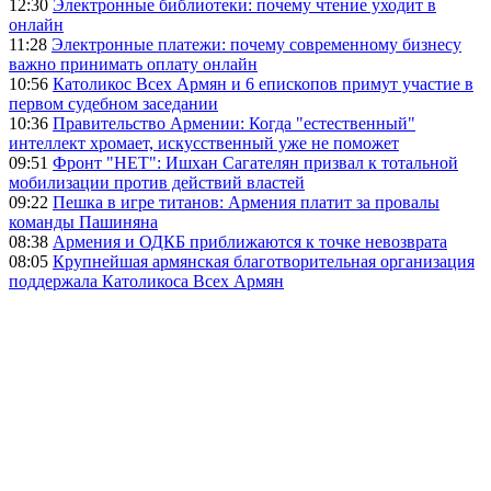
12:30
Электронные библиотеки: почему чтение уходит в
онлайн
11:28
Электронные платежи: почему современному бизнесу
важно принимать оплату онлайн
10:56
Католикос Всех Армян и 6 епископов примут участие в
первом судебном заседании
10:36
Правительство Армении: Когда "естественный"
интеллект хромает, искусственный уже не поможет
09:51
Фронт "НЕТ": Ишхан Сагателян призвал к тотальной
мобилизации против действий властей
09:22
Пешка в игре титанов: Армения платит за провалы
команды Пашиняна
08:38
Армения и ОДКБ приближаются к точке невозврата
08:05
Крупнейшая армянская благотворительная организация
поддержала Католикоса Всех Армян