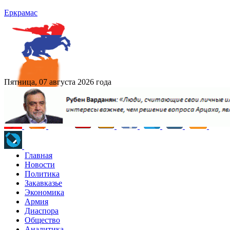
Еркрамас
Пятница, 07 августа 2026 года
Главная
Новости
Политика
Закавказье
Экономика
Армия
Диаспора
Общество
Аналитика