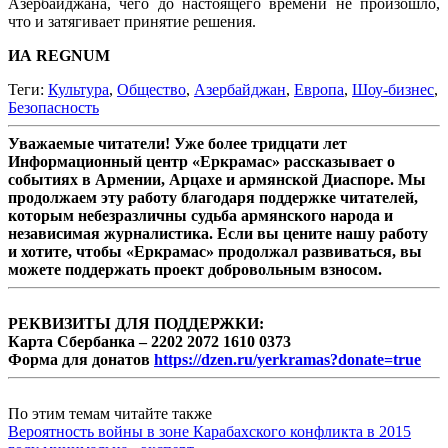
Азербайджана, чего до настоящего времени не произошло,
что и затягивает принятие решения.
ИА REGNUM
Теги:
Культура
,
Общество
,
Азербайджан
,
Европа
,
Шоу-бизнес
,
Безопасность
Уважаемые читатели! Уже более тридцати лет
Информационный центр «Еркрамас» рассказывает о
событиях в Армении, Арцахе и армянской Диаспоре. Мы
продолжаем эту работу благодаря поддержке читателей,
которым небезразличны судьба армянского народа и
независимая журналистика. Если вы цените нашу работу
и хотите, чтобы «Еркрамас» продолжал развиваться, вы
можете поддержать проект добровольным взносом.
РЕКВИЗИТЫ ДЛЯ ПОДДЕРЖКИ:
Карта Сбербанка – 2202 2072 1610 0373
Форма для донатов
https://dzen.ru/yerkramas?donate=true
По этим темам читайте также
Вероятность войны в зоне Карабахского конфликта в 2015