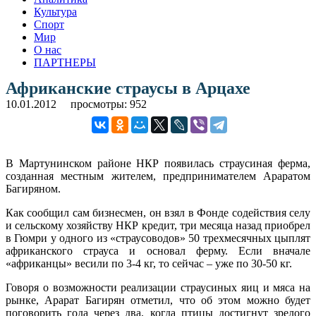
Культура
Спорт
Мир
О нас
ПАРТНЕРЫ
Африканские страусы в Арцахе
10.01.2012
просмотры: 952
В Мартунинском районе НКР появилась страусиная ферма,
созданная местным жителем, предпринимателем Араратом
Багиряном.
Как сообщил сам бизнесмен, он взял в Фонде содействия селу
и сельскому хозяйству НКР кредит, три месяца назад приобрел
в Гюмри у одного из «страусоводов» 50 трехмесячных цыплят
африканского страуса и основал ферму. Если вначале
«африканцы» весили по 3-4 кг, то сейчас – уже по 30-50 кг.
Говоря о возможности реализации страусиных яиц и мяса на
рынке, Арарат Багирян отметил, что об этом можно будет
поговорить года через два, когда птицы достигнут зрелого