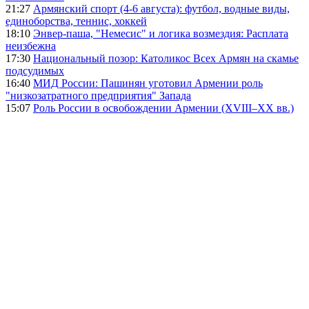
21:27
Армянский спорт (4-6 августа): футбол, водные виды,
единоборства, теннис, хоккей
18:10
Энвер-паша, "Немесис" и логика возмездия: Расплата
неизбежна
17:30
Национальный позор: Католикос Всех Армян на скамье
подсудимых
16:40
МИД России: Пашинян уготовил Армении роль
"низкозатратного предприятия" Запада
15:07
Роль России в освобождении Армении (XVIII–XX вв.)