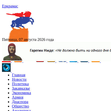
Еркрамас
Пятница, 07 августа 2026 года
Главная
Новости
Политика
Закавказье
Экономика
Армия
Диаспора
Общество
Аналитика