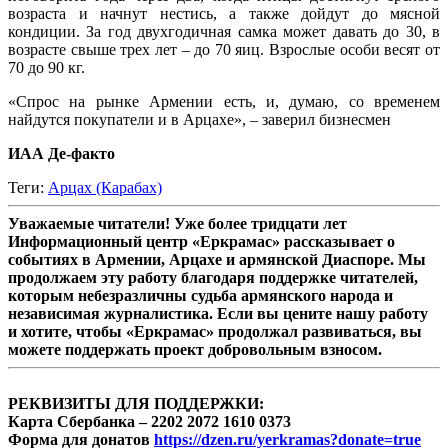
возраста и начнут нестись, а также дойдут до мясной
кондиции. За год двухгодичная самка может давать до 30, в
возрасте свыше трех лет – до 70 яиц. Взрослые особи весят от
70 до 90 кг.
«Спрос на рынке Армении есть, и, думаю, со временем
найдутся покупатели и в Арцахе», – заверил бизнесмен
ИАА Де-факто
Теги:
Арцах (Карабах)
Уважаемые читатели! Уже более тридцати лет
Информационный центр «Еркрамас» рассказывает о
событиях в Армении, Арцахе и армянской Диаспоре. Мы
продолжаем эту работу благодаря поддержке читателей,
которым небезразличны судьба армянского народа и
независимая журналистика. Если вы цените нашу работу
и хотите, чтобы «Еркрамас» продолжал развиваться, вы
можете поддержать проект добровольным взносом.
РЕКВИЗИТЫ ДЛЯ ПОДДЕРЖКИ:
Карта Сбербанка – 2202 2072 1610 0373
Форма для донатов
https://dzen.ru/yerkramas?donate=true