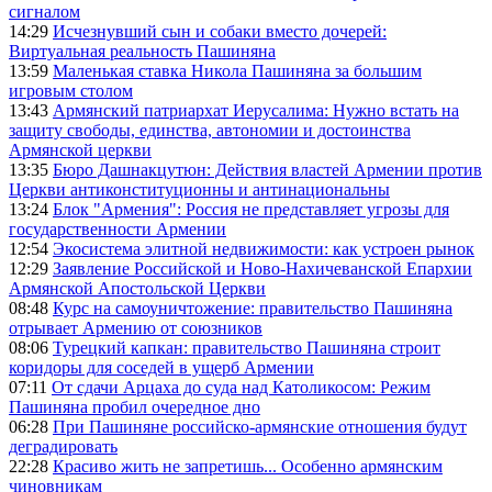
сигналом
14:29
Исчезнувший сын и собаки вместо дочерей:
Виртуальная реальность Пашиняна
13:59
Маленькая ставка Никола Пашиняна за большим
игровым столом
13:43
Армянский патриархат Иерусалима: Нужно встать на
защиту свободы, единства, автономии и достоинства
Армянской церкви
13:35
Бюро Дашнакцутюн: Действия властей Армении против
Церкви антиконституционны и антинациональны
13:24
Блок "Армения": Россия не представляет угрозы для
государственности Армении
12:54
Экосистема элитной недвижимости: как устроен рынок
12:29
Заявление Российской и Ново-Нахичеванской Епархии
Армянской Апостольской Церкви
08:48
Курс на самоуничтожение: правительство Пашиняна
отрывает Армению от союзников
08:06
Турецкий капкан: правительство Пашиняна строит
коридоры для соседей в ущерб Армении
07:11
От сдачи Арцаха до суда над Католикосом: Режим
Пашиняна пробил очередное дно
06:28
При Пашиняне российско-армянские отношения будут
деградировать
22:28
Красиво жить не запретишь... Особенно армянским
чиновникам