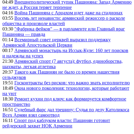
04:49
Внешнеполитический тупик Пашиняна: Запад Армению
не ждет, а Россия теряет терпение
04:16
Война Пашиняна с Арцахом идет даже на стадионах
03:55
Восемь лет ненависти: армянский режиссер о расколе
общества и произволе властей
03:30
"Фабрика фейков" — в парламенте или Главный враг
Пашиняна — правда
01:14
Всемирный совет церквей выразил поддержку
Армянской Апостольской Церкви
00:17
Армянский монастырь на Иссык-Куле: 160 лет поисков
и надежды на успех
21:30
Армянский спорт (7 августа): футбол, единоборства,
шахматы, легкая атлетика
20:37
Такого как Пашинян не было со времен нашествия
сельджуков
19:51
Госконтракты без рисков: что важно знать исполнителю
18:49
Окна нового поколения: технологии, которые работают
на уют
18:30
Ремонт кухни под ключ: как формируется комфортное
пространство
16:51
Судебный фарс дал трещину: Судья по делу Католикоса
Всех Армян взял самоотвод
16:11
Спорт под каблуком власти: Пашинян готовит
рейдерский захват НОК Армении