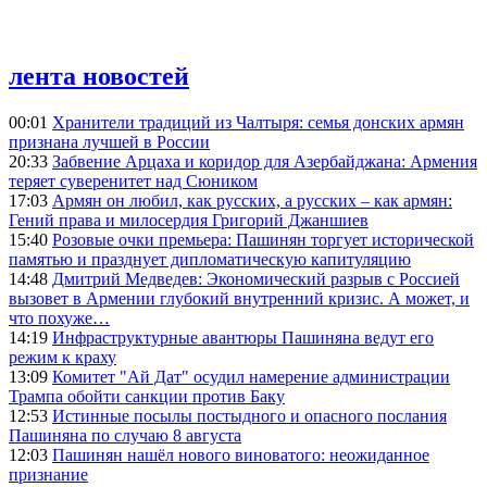
лента новостей
00:01
Хранители традиций из Чалтыря: семья донских армян
признана лучшей в России
20:33
Забвение Арцаха и коридор для Азербайджана: Армения
теряет суверенитет над Сюником
17:03
Армян он любил, как русских, а русских – как армян:
Гений права и милосердия Григорий Джаншиев
15:40
Розовые очки премьера: Пашинян торгует исторической
памятью и празднует дипломатическую капитуляцию
14:48
Дмитрий Медведев: Экономический разрыв с Россией
вызовет в Армении глубокий внутренний кризис. А может, и
что похуже…
14:19
Инфраструктурные авантюры Пашиняна ведут его
режим к краху
13:09
Комитет "Ай Дат" осудил намерение администрации
Трампа обойти санкции против Баку
12:53
Истинные посылы постыдного и опасного послания
Пашиняна по случаю 8 августа
12:03
Пашинян нашёл нового виноватого: неожиданное
признание