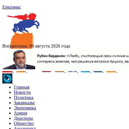
Еркрамас
Воскресенье, 09 августа 2026 года
Главная
Новости
Политика
Закавказье
Экономика
Армия
Диаспора
Общество
Аналитика