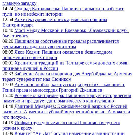
главную загадку
14:24
Суд над Католикосом: Пашинян, возможно, избежит
пули, но не избежит истории
12:54
Архитектурная летопись армянской общины
Екатеринодара
10:40
Мост между Москвой и Ереваном: "Лазаревский клуб"
бьет тревогу
09:20
Пашинян за собственные провалы расплачивается
деньгами граждан и суверенитетом
08:05
Яков Кедми: Пашинян оказался в безвыходном
положении со всех сторон
00:01
Хранители традиций из Чалтыря: семья донских армян
признана лучшей в России
20:33
Забвение Арцаха и коридор для Азербайджана: Армения
теряет суверенитет над Сюником
17:03
Армян он любил, как русских, а русских – как армян:
Гений права и милосердия Григорий Джаншиев
15:40
Розовые очки премьера: Пашинян торгует исторической
памятью и празднует дипломатическую капитуляцию
14:48
Дмитрий Медведев: Экономический разрыв с Россией
вызовет в Армении глубокий внутренний кризис. А может, и
что похуже…
14:19
Инфраструктурные авантюры Пашиняна ведут его
режим к краху
13:09
Комитет "Ай Дат" осудил намерение администрации