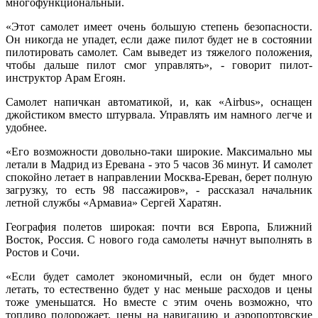
многофункциональный.
«Этот самолет имеет очень большую степень безопасности.
Он никогда не упадет, если даже пилот будет не в состоянии
пилотировать самолет. Сам выведет из тяжелого положения,
чтобы дальше пилот смог управлять», - говорит пилот-
инструктор Арам Егоян.
Самолет напичкан автоматикой, и, как «Airbus», оснащен
джойстиком вместо штурвала. Управлять им намного легче и
удобнее.
«Его возможности довольно-таки широкие. Максимально мы
летали в Мадрид из Еревана - это 5 часов 36 минут. И самолет
спокойно летает в направлении Москва-Ереван, берет полную
загрузку, то есть 98 пассажиров», - рассказал начальник
летной службы «Армавиа» Сергей Харатян.
География полетов широкая: почти вся Европа, Ближний
Восток, Россия. С нового года самолеты начнут выполнять в
Ростов и Сочи.
«Если будет самолет экономичный, если он будет много
летать, то естественно будет у нас меньше расходов и цены
тоже уменьшатся. Но вместе с этим очень возможно, что
топливо подорожает, цены на навигацию и аэропортовские