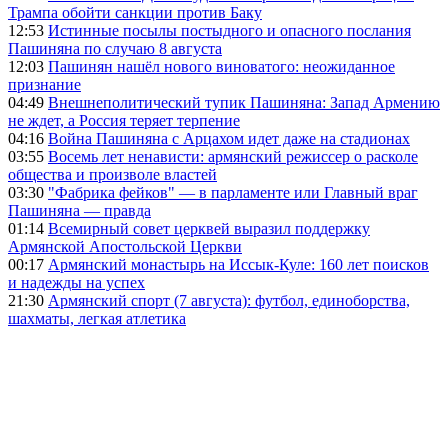
Трампа обойти санкции против Баку
12:53
Истинные посылы постыдного и опасного послания
Пашиняна по случаю 8 августа
12:03
Пашинян нашёл нового виноватого: неожиданное
признание
04:49
Внешнеполитический тупик Пашиняна: Запад Армению
не ждет, а Россия теряет терпение
04:16
Война Пашиняна с Арцахом идет даже на стадионах
03:55
Восемь лет ненависти: армянский режиссер о расколе
общества и произволе властей
03:30
"Фабрика фейков" — в парламенте или Главный враг
Пашиняна — правда
01:14
Всемирный совет церквей выразил поддержку
Армянской Апостольской Церкви
00:17
Армянский монастырь на Иссык-Куле: 160 лет поисков
и надежды на успех
21:30
Армянский спорт (7 августа): футбол, единоборства,
шахматы, легкая атлетика