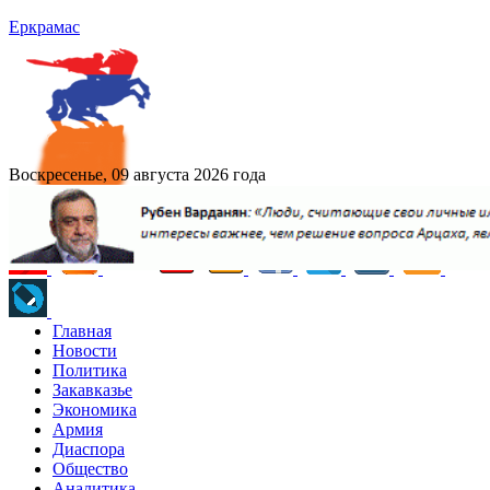
Еркрамас
Воскресенье, 09 августа 2026 года
Главная
Новости
Политика
Закавказье
Экономика
Армия
Диаспора
Общество
Аналитика