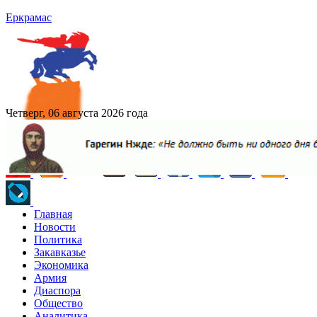
Еркрамас
Четверг, 06 августа 2026 года
Главная
Новости
Политика
Закавказье
Экономика
Армия
Диаспора
Общество
Аналитика