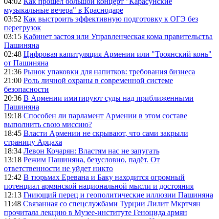
04:02
Как прошел большой концерт "Карасунские
музыкальные вечера" в Краснодаре
03:52
Как выстроить эффективную подготовку к ОГЭ без
перегрузок
03:15
Кабинет застоя или Управленческая кома правительства
Пашиняна
02:48
Цифровая капитуляция Армении или "Троянский конь"
от Пашиняна
21:36
Рынок упаковки для напитков: требования бизнеса
21:00
Роль личной охраны в современной системе
безопасности
20:36
В Армении имитируют суды над приближенными
Пашиняна
19:18
Способен ли парламент Армении в этом составе
выполнить свою миссию?
18:45
Власти Армении не скрывают, что сами закрыли
страницу Арцаха
18:34
Левон Кочарян: Властям нас не запугать
13:18
Режим Пашиняна, безусловно, падёт. От
ответственности не уйдет никто
12:42
В тюрьмах Еревана и Баку находится огромный
потенциал армянской национальной мысли и достояния
12:13
Гниющий перец и геополитические иллюзии Пашиняна
11:48
Связанная со спецслужбами Турции Лилит Мкртчян
прочитала лекцию в Музее-институте Геноцида армян