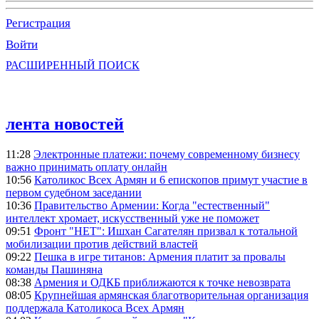
Регистрация
Войти
РАСШИРЕННЫЙ ПОИСК
лента новостей
11:28
Электронные платежи: почему современному бизнесу
важно принимать оплату онлайн
10:56
Католикос Всех Армян и 6 епископов примут участие в
первом судебном заседании
10:36
Правительство Армении: Когда "естественный"
интеллект хромает, искусственный уже не поможет
09:51
Фронт "НЕТ": Ишхан Сагателян призвал к тотальной
мобилизации против действий властей
09:22
Пешка в игре титанов: Армения платит за провалы
команды Пашиняна
08:38
Армения и ОДКБ приближаются к точке невозврата
08:05
Крупнейшая армянская благотворительная организация
поддержала Католикоса Всех Армян