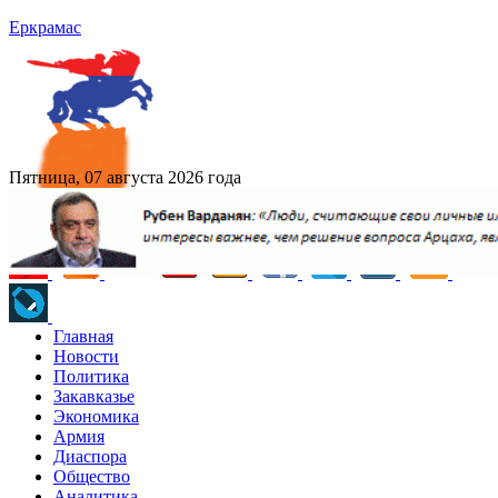
Еркрамас
Пятница, 07 августа 2026 года
Главная
Новости
Политика
Закавказье
Экономика
Армия
Диаспора
Общество
Аналитика