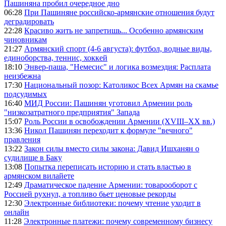
Пашиняна пробил очередное дно
06:28
При Пашиняне российско-армянские отношения будут
деградировать
22:28
Красиво жить не запретишь... Особенно армянским
чиновникам
21:27
Армянский спорт (4-6 августа): футбол, водные виды,
единоборства, теннис, хоккей
18:10
Энвер-паша, "Немесис" и логика возмездия: Расплата
неизбежна
17:30
Национальный позор: Католикос Всех Армян на скамье
подсудимых
16:40
МИД России: Пашинян уготовил Армении роль
"низкозатратного предприятия" Запада
15:07
Роль России в освобождении Армении (XVIII–XX вв.)
13:36
Никол Пашинян переходит к формуле "вечного"
правления
13:22
Закон силы вместо силы закона: Давид Ишханян о
судилище в Баку
13:08
Попытка переписать историю и стать властью в
армянском вилайете
12:49
Драматическое падение Армении: товарооборот с
Россией рухнул, а топливо бьет ценовые рекорды
12:30
Электронные библиотеки: почему чтение уходит в
онлайн
11:28
Электронные платежи: почему современному бизнесу