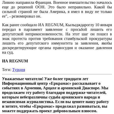
Ливию направила Франция. Военное вмешательство началось
еще до решений ООН. Это было неправильно. Какой бы
сильной страной не была Америка, я имел в виду не только
ее", - резюмировал он.
Как ранее сообщало ИА REGNUM, Кылыдждароглу 10 января
передал в парламент заявление с просьбой лишить его
депутатской неприкосновенности. На этот шаг он пошел в
знак протеста против требования стамбульской прокуратуры
лишить его депутатского иммунитета за заявления, якобы
дискредитирующие органы правосудия и оказание давления
на суд.
ИА REGNUM
Теги:
Турция
Уважаемые читатели! Уже более тридцати лет
Информационный центр «Еркрамас» рассказывает о
событиях в Армении, Арцахе и армянской Диаспоре. Мы
продолжаем эту работу благодаря поддержке читателей,
которым небезразличны судьба армянского народа и
независимая журналистика. Если вы цените нашу работу
и хотите, чтобы «Еркрамас» продолжал развиваться, вы
можете поддержать проект добровольным взносом.