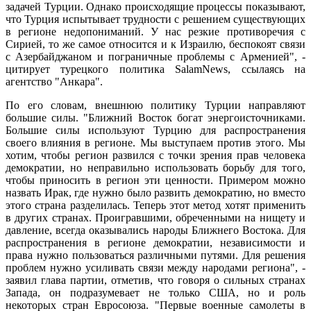
задачей Турции. Однако происходящие процессы показывают,
что Турция испытывает трудности с решением существующих
в регионе недопониманий. У нас резкие противоречия с
Сирией, то же самое относится и к Израилю, беспокоят связи
с Азербайджаном и пограничные проблемы с Арменией", -
цитирует турецкого политика SalamNews, ссылаясь на
агентство "Анкара".
По его словам, внешнюю политику Турции направляют
большие силы. "Ближний Восток богат энергоисточниками.
Большие силы используют Турцию для распространения
своего влияния в регионе. Мы выступаем против этого. Мы
хотим, чтобы регион развился с точки зрения прав человека
демократии, но неправильно использовать борьбу для того,
чтобы приносить в регион эти ценности. Примером можно
назвать Ирак, где нужно было развить демократию, но вместо
этого страна разделилась. Теперь этот метод хотят применить
в других странах. Проигравшими, обреченными на нищету и
давление, всегда оказывались народы Ближнего Востока. Для
распространения в регионе демократии, независимости и
права нужно пользоваться различными путями. Для решения
проблем нужно усиливать связи между народами региона", -
заявил глава партии, отметив, что говоря о сильных странах
Запада, он подразумевает не только США, но и роль
некоторых стран Евросоюза. "Первые военные самолеты в