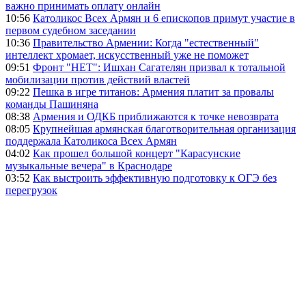
важно принимать оплату онлайн
10:56
Католикос Всех Армян и 6 епископов примут участие в
первом судебном заседании
10:36
Правительство Армении: Когда "естественный"
интеллект хромает, искусственный уже не поможет
09:51
Фронт "НЕТ": Ишхан Сагателян призвал к тотальной
мобилизации против действий властей
09:22
Пешка в игре титанов: Армения платит за провалы
команды Пашиняна
08:38
Армения и ОДКБ приближаются к точке невозврата
08:05
Крупнейшая армянская благотворительная организация
поддержала Католикоса Всех Армян
04:02
Как прошел большой концерт "Карасунские
музыкальные вечера" в Краснодаре
03:52
Как выстроить эффективную подготовку к ОГЭ без
перегрузок