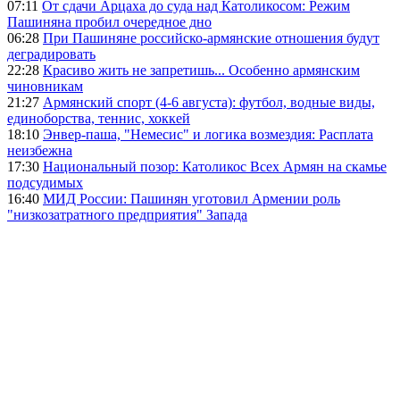
07:11
От сдачи Арцаха до суда над Католикосом: Режим
Пашиняна пробил очередное дно
06:28
При Пашиняне российско-армянские отношения будут
деградировать
22:28
Красиво жить не запретишь... Особенно армянским
чиновникам
21:27
Армянский спорт (4-6 августа): футбол, водные виды,
единоборства, теннис, хоккей
18:10
Энвер-паша, "Немесис" и логика возмездия: Расплата
неизбежна
17:30
Национальный позор: Католикос Всех Армян на скамье
подсудимых
16:40
МИД России: Пашинян уготовил Армении роль
"низкозатратного предприятия" Запада