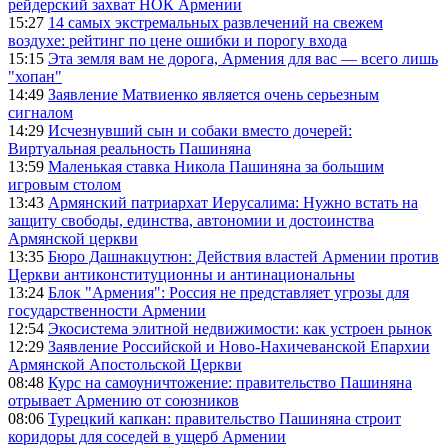
рейдерский захват НОК Армении
15:27
14 самых экстремальных развлечений на свежем
воздухе: рейтинг по цене ошибки и порогу входа
15:15
Эта земля вам не дорога, Армения для вас — всего лишь
"хопан"
14:49
Заявление Матвиенко является очень серьезным
сигналом
14:29
Исчезнувший сын и собаки вместо дочерей:
Виртуальная реальность Пашиняна
13:59
Маленькая ставка Никола Пашиняна за большим
игровым столом
13:43
Армянский патриархат Иерусалима: Нужно встать на
защиту свободы, единства, автономии и достоинства
Армянской церкви
13:35
Бюро Дашнакцутюн: Действия властей Армении против
Церкви антиконституционны и антинациональны
13:24
Блок "Армения": Россия не представляет угрозы для
государственности Армении
12:54
Экосистема элитной недвижимости: как устроен рынок
12:29
Заявление Российской и Ново-Нахичеванской Епархии
Армянской Апостольской Церкви
08:48
Курс на самоуничтожение: правительство Пашиняна
отрывает Армению от союзников
08:06
Турецкий капкан: правительство Пашиняна строит
коридоры для соседей в ущерб Армении