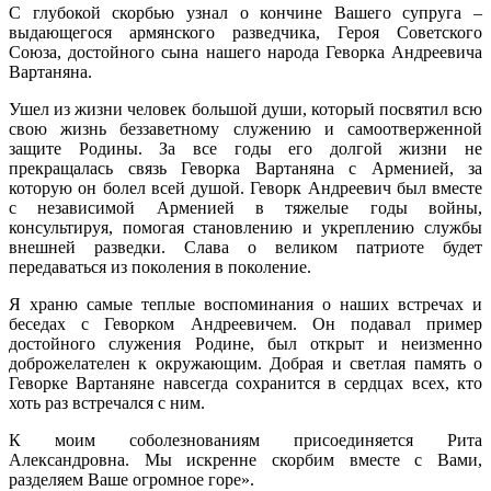
С глубокой скорбью узнал о кончине Вашего супруга –
выдающегося армянского разведчика, Героя Советского
Союза, достойного сына нашего народа Геворка Андреевича
Вартаняна.
Ушел из жизни человек большой души, который посвятил всю
свою жизнь беззаветному служению и самоотверженной
защите Родины. За все годы его долгой жизни не
прекращалась связь Геворка Вартаняна с Арменией, за
которую он болел всей душой. Геворк Андреевич был вместе
с независимой Арменией в тяжелые годы войны,
консультируя, помогая становлению и укреплению службы
внешней разведки. Слава о великом патриоте будет
передаваться из поколения в поколение.
Я храню самые теплые воспоминания о наших встречах и
беседах с Геворком Андреевичем. Он подавал пример
достойного служения Родине, был открыт и неизменно
доброжелателен к окружающим. Добрая и светлая память о
Геворке Вартаняне навсегда сохранится в сердцах всех, кто
хоть раз встречался с ним.
К моим соболезнованиям присоединяется Рита
Александровна. Мы искренне скорбим вместе с Вами,
разделяем Ваше огромное горе».