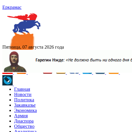
Еркрамас
Пятница, 07 августа 2026 года
Главная
Новости
Политика
Закавказье
Экономика
Армия
Диаспора
Общество
Аналитика