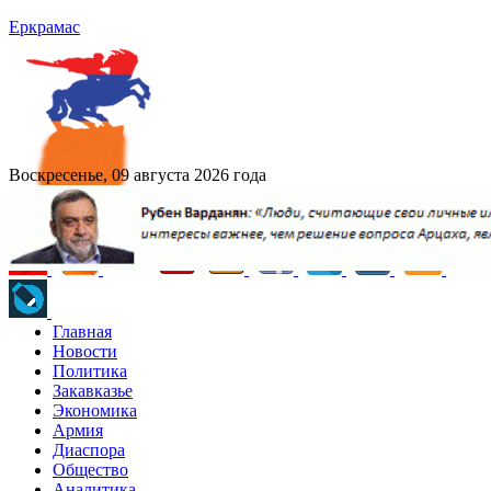
Еркрамас
Воскресенье, 09 августа 2026 года
Главная
Новости
Политика
Закавказье
Экономика
Армия
Диаспора
Общество
Аналитика