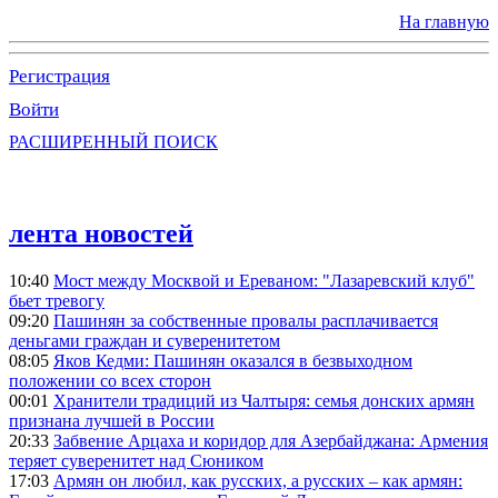
На главную
Регистрация
Войти
РАСШИРЕННЫЙ ПОИСК
лента новостей
10:40
Мост между Москвой и Ереваном: "Лазаревский клуб"
бьет тревогу
09:20
Пашинян за собственные провалы расплачивается
деньгами граждан и суверенитетом
08:05
Яков Кедми: Пашинян оказался в безвыходном
положении со всех сторон
00:01
Хранители традиций из Чалтыря: семья донских армян
признана лучшей в России
20:33
Забвение Арцаха и коридор для Азербайджана: Армения
теряет суверенитет над Сюником
17:03
Армян он любил, как русских, а русских – как армян: