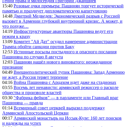
Гений права и милосердия Григорий Джаншиев
15:40
Розовые очки премьера: Пашинян торгует исторической
памятью и празднует дипломатическую капитуляцию
14:48
Дмитрий Медведев: Экономический разрыв с Россией
вызовет в Армении глубокий внутренний кризис. А может, и
что похуже…
14:19
Инфраструктурные авантюры Пашиняна ведут его
режим к краху
13:09
Комитет "Ай Дат" осудил намерение администрации
Трампа обойти санкции против Баку
12:53
Истинные посылы постыдного и опасного послания
Пашиняна по случаю 8 августа
12:03
Пашинян нашёл нового виноватого: неожиданное
признание
04:49
Внешнеполитический тупик Пашиняна: Запад Армению
не ждет, а Россия теряет терпение
04:16
Война Пашиняна с Арцахом идет даже на стадионах
03:55
Восемь лет ненависти: армянский режиссер о расколе
общества и произволе властей
03:30
"Фабрика фейков" — в парламенте или Главный враг
Пашиняна — правда
01:14
Всемирный совет церквей выразил поддержку
Армянской Апостольской Церкви
00:17
Армянский монастырь на Иссык-Куле: 160 лет поисков
и надежды на успех