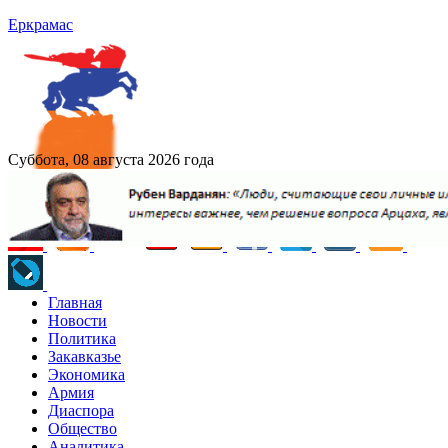
Еркрамас
Суббота, 08 августа 2026 года
Главная
Новости
Политика
Закавказье
Экономика
Армия
Диаспора
Общество
Аналитика