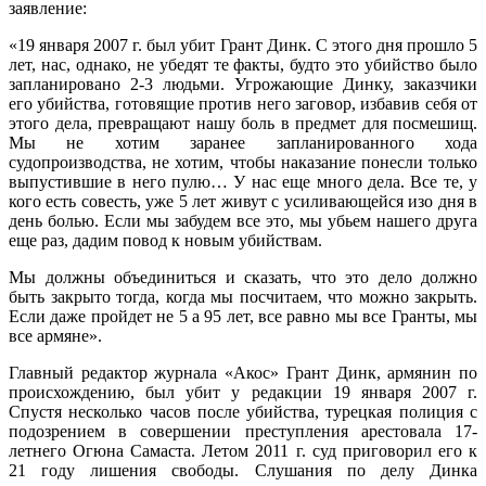
заявление:
«19 января 2007 г. был убит Грант Динк. С этого дня прошло 5
лет, нас, однако, не убедят те факты, будто это убийство было
запланировано 2-3 людьми. Угрожающие Динку, заказчики
его убийства, готовящие против него заговор, избавив себя от
этого дела, превращают нашу боль в предмет для посмешищ.
Мы не хотим заранее запланированного хода
судопроизводства, не хотим, чтобы наказание понесли только
выпустившие в него пулю… У нас еще много дела. Все те, у
кого есть совесть, уже 5 лет живут с усиливающейся изо дня в
день болью. Если мы забудем все это, мы убьем нашего друга
еще раз, дадим повод к новым убийствам.
Мы должны объединиться и сказать, что это дело должно
быть закрыто тогда, когда мы посчитаем, что можно закрыть.
Если даже пройдет не 5 а 95 лет, все равно мы все Гранты, мы
все армяне».
Главный редактор журнала «Акос» Грант Динк, армянин по
происхождению, был убит у редакции 19 января 2007 г.
Спустя несколько часов после убийства, турецкая полиция с
подозрением в совершении преступления арестовала 17-
летнего Огюна Самаста. Летом 2011 г. суд приговорил его к
21 году лишения свободы. Слушания по делу Динка