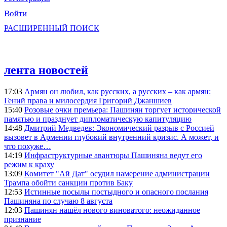
Войти
РАСШИРЕННЫЙ ПОИСК
лента новостей
17:03
Армян он любил, как русских, а русских – как армян:
Гений права и милосердия Григорий Джаншиев
15:40
Розовые очки премьера: Пашинян торгует исторической
памятью и празднует дипломатическую капитуляцию
14:48
Дмитрий Медведев: Экономический разрыв с Россией
вызовет в Армении глубокий внутренний кризис. А может, и
что похуже…
14:19
Инфраструктурные авантюры Пашиняна ведут его
режим к краху
13:09
Комитет "Ай Дат" осудил намерение администрации
Трампа обойти санкции против Баку
12:53
Истинные посылы постыдного и опасного послания
Пашиняна по случаю 8 августа
12:03
Пашинян нашёл нового виноватого: неожиданное
признание