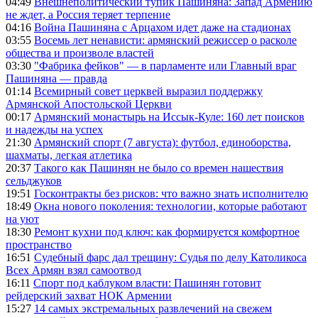
04:49
Внешнеполитический тупик Пашиняна: Запад Армению
не ждет, а Россия теряет терпение
04:16
Война Пашиняна с Арцахом идет даже на стадионах
03:55
Восемь лет ненависти: армянский режиссер о расколе
общества и произволе властей
03:30
"Фабрика фейков" — в парламенте или Главный враг
Пашиняна — правда
01:14
Всемирный совет церквей выразил поддержку
Армянской Апостольской Церкви
00:17
Армянский монастырь на Иссык-Куле: 160 лет поисков
и надежды на успех
21:30
Армянский спорт (7 августа): футбол, единоборства,
шахматы, легкая атлетика
20:37
Такого как Пашинян не было со времен нашествия
сельджуков
19:51
Госконтракты без рисков: что важно знать исполнителю
18:49
Окна нового поколения: технологии, которые работают
на уют
18:30
Ремонт кухни под ключ: как формируется комфортное
пространство
16:51
Судебный фарс дал трещину: Судья по делу Католикоса
Всех Армян взял самоотвод
16:11
Спорт под каблуком власти: Пашинян готовит
рейдерский захват НОК Армении
15:27
14 самых экстремальных развлечений на свежем