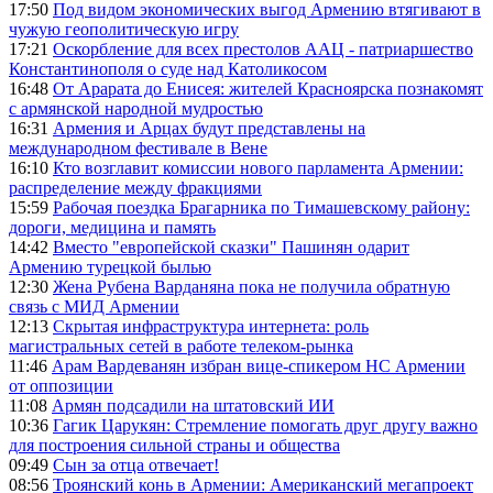
17:50
Под видом экономических выгод Армению втягивают в
чужую геополитическую игру
17:21
Оскорбление для всех престолов ААЦ - патриаршество
Константинополя о суде над Католикосом
16:48
От Арарата до Енисея: жителей Красноярска познакомят
с армянской народной мудростью
16:31
Армения и Арцах будут представлены на
международном фестивале в Вене
16:10
Кто возглавит комиссии нового парламента Армении:
распределение между фракциями
15:59
Рабочая поездка Брагарника по Тимашевскому району:
дороги, медицина и память
14:42
Вместо "европейской сказки" Пашинян одарит
Армению турецкой былью
12:30
Жена Рубена Варданяна пока не получила обратную
связь с МИД Армении
12:13
Скрытая инфраструктура интернета: роль
магистральных сетей в работе телеком-рынка
11:46
Арам Вардеванян избран вице-спикером НС Армении
от оппозиции
11:08
Армян подсадили на штатовский ИИ
10:36
Гагик Царукян: Стремление помогать друг другу важно
для построения сильной страны и общества
09:49
Сын за отца отвечает!
08:56
Троянский конь в Армении: Американский мегапроект