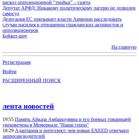
раскол оппозиционной "тройки" – газета
Депутат АРФД: Никакому политическому лагерю не дозволен
самосуд
Делегация ЕС призывает власти Армении расследовать
случаи насилия в отношении гражданских активистов и
оппозиционеров
Бойкот-шоу
На главную
Регистрация
Войти
РАСШИРЕННЫЙ ПОИСК
лента новостей
19:55
Память Айказа Амбарцумяна и его боевых товарищей
увековечена в Мемориале "Наши герои"
18:29
Адаптация и интеллект: чем новые EXEED отвечают
запросам водителей