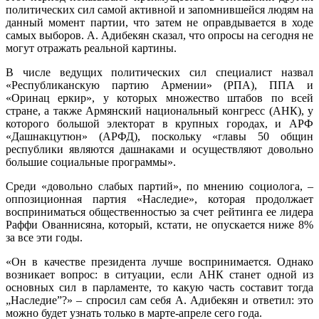
политических сил самой активной и запомнившейся людям на
данный момент партии, что затем не оправдывается в ходе
самых выборов. А. Адибекян сказал, что опросы на сегодня не
могут отражать реальной картины.
В числе ведущих политических сил специалист назвал
«Республиканскую партию Армении» (РПА), ППА и
«Оринац еркир», у которых множество штабов по всей
стране, а также Армянский национальный конгресс (АНК), у
которого большой электорат в крупных городах, и АРФ
«Дашнакцутюн» (АРФД), поскольку «главы 50 общин
республики являются дашнаками и осуществляют довольно
большие социальные программы».
Среди «довольно слабых партий», по мнению социолога, –
оппозиционная партия «Наследие», которая продолжает
восприниматься общественностью за счет рейтинга ее лидера
Раффи Ованнисяна, который, кстати, не опускается ниже 8%
за все эти годы.
«Он в качестве президента лучше воспринимается. Однако
возникает вопрос: в ситуации, если АНК станет одной из
основных сил в парламенте, то какую часть составит тогда
„Наследие”?» – спросил сам себя А. Адибекян и ответил: это
можно будет узнать только в марте-апреле сего года.