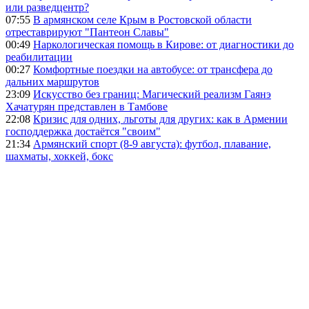
или разведцентр?
07:55
В армянском селе Крым в Ростовской области
отреставрируют "Пантеон Славы"
00:49
Наркологическая помощь в Кирове: от диагностики до
реабилитации
00:27
Комфортные поездки на автобусе: от трансфера до
дальних маршрутов
23:09
Искусство без границ: Магический реализм Гаянэ
Хачатурян представлен в Тамбове
22:08
Кризис для одних, льготы для других: как в Армении
господдержка достаётся "своим"
21:34
Армянский спорт (8-9 августа): футбол, плавание,
шахматы, хоккей, бокс