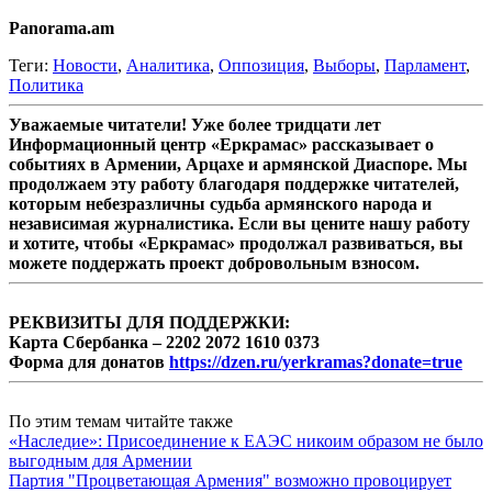
Panorama.am
Теги:
Новости
,
Аналитика
,
Оппозиция
,
Выборы
,
Парламент
,
Политика
Уважаемые читатели! Уже более тридцати лет
Информационный центр «Еркрамас» рассказывает о
событиях в Армении, Арцахе и армянской Диаспоре. Мы
продолжаем эту работу благодаря поддержке читателей,
которым небезразличны судьба армянского народа и
независимая журналистика. Если вы цените нашу работу
и хотите, чтобы «Еркрамас» продолжал развиваться, вы
можете поддержать проект добровольным взносом.
РЕКВИЗИТЫ ДЛЯ ПОДДЕРЖКИ:
Карта Сбербанка – 2202 2072 1610 0373
Форма для донатов
https://dzen.ru/yerkramas?donate=true
По этим темам читайте также
«Наследие»: Присоединение к ЕАЭС никоим образом не было
выгодным для Армении
Партия "Процветающая Армения" возможно провоцирует