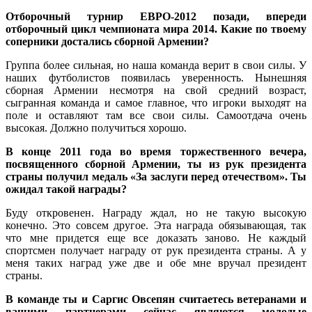
Отборочный турнир ЕВРО-2012 позади, впереди
отборочный цикл чемпионата мира 2014. Какие по твоему
соперники достались сборной Армении?
Группа более сильная, но наша команда верит в свои силы. У
наших футболистов появилась уверенность. Нынешняя
сборная Армении несмотря на свой средний возраст,
сыгранная команда и самое главное, что игроки выходят на
поле и оставляют там все свои силы. Самоотдача очень
высокая. Должно получиться хорошо.
В конце 2011 года во время торжественного вечера,
посвященного сборной Армении, ты из рук президента
страны получил медаль «За заслуги перед отечеством». Ты
ожидал такой награды?
Буду откровенен. Награду ждал, но не такую высокую
конечно. Это совсем другое. Эта награда обязывающая, так
что мне придется еще все доказать заново. Не каждый
спортсмен получает награду от рук президента страны. А у
меня таких наград уже две и обе мне вручал президент
страны.
В команде ты и Саргис Овсепян считаетесь ветеранами и
вашими партнерами сейчас являются молодые