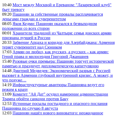
10:40
Мост между Москвой и Ереваном: "Лазаревский клуб"
бьет тревогу
09:20
Пашинян за собственные провалы расплачивается
деньгами граждан и суверенитетом
08:05
Яков Кедми: Пашинян оказался в безвыходном
положении со всех сторон
00:01
Хранители традиций из Чалтыря: семья донских армян
признана лучшей в России
20:33
Забвение Арцаха и коридор для Азербайджана: Армения
теряет суверенитет над Сюником
17:03
Армян он любил, как русских, а русских – как армян:
Гений права и милосердия Григорий Джаншиев
15:40
Розовые очки премьера: Пашинян торгует исторической
памятью и празднует дипломатическую капитуляцию
14:48
Дмитрий Медведев: Экономический разрыв с Россией
вызовет в Армении глубокий внутренний кризис. А может, и
что похуже…
14:19
Инфраструктурные авантюры Пашиняна ведут его
режим к краху
13:09
Комитет "Ай Дат" осудил намерение администрации
Трампа обойти санкции против Баку
12:53
Истинные посылы постыдного и опасного послания
Пашиняна по случаю 8 августа
12:03
Пашинян нашёл нового виноватого: неожиданное