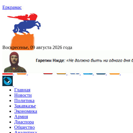
Еркрамас
Воскресенье, 09 августа 2026 года
Главная
Новости
Политика
Закавказье
Экономика
Армия
Диаспора
Общество
Аналитика