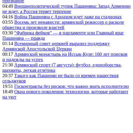
признание
04:49
Внешнеполитический тупик Пашиняна: Запад Армению
не ждет, а Россия теряет терпение
04:16
Война Пашиняна с Арцахом идет даже на стадионах
03:55
Восемь лет ненависти: армянский режиссер о расколе
общества и произволе властей
03:30
"Фабрика фейков" — в парламенте или Главный враг
Пашиняна — правда
01:14
Всемирный совет церквей выразил поддержку
Армянской Апостольской Церкви
00:17
Армянский монастырь на Иссык-Куле: 160 лет поисков
и надежды на успех
21:30
Армянский спорт (7 августа): футбол, единоборства,
шахматы, легкая атлетика
20:37
Такого как Пашинян не было со времен нашествия
сельджуков
19:51
Госконтракты без рисков: что важно знать исполнителю
18:49
Окна нового поколения: технологии, которые работают
на уют