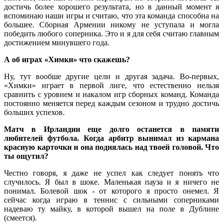
достичь более хорошего результата, но в данный момент я
вспоминаю наши игры и считаю, что эта команда способна на
большее. Сборная Армении никому не уступала и могла
победить любого соперника. Это и я для себя считаю главным
достижением минувшего года.
А об играх «Химки» что скажешь?
Ну, тут вообше другие цели и другая задача. Во-первых,
«Химки» играет в первой лиге, что естественно нельзя
сравнить с уровнем и накалом игр сборных команд. Команда
постоянно меняется перед каждым сезоном и трудно достичь
больших успехов.
Матч в Ирландии еще долго останется в памяти
любителей футбола. Когда арбитр вынимал из кармана
красную карточки и она поднялась над твоей головой. Что
ты ощутил?
Честно говоря, я даже не успел как следует понять что
случилось. Я был в шоке. Маленькая пауза и я ничего не
понимал. Болевой шок - от которого я просто онемел. Я
сейчас когда играю в теннис с сильными соперниками
надеваю ту майку, в которой вышел на поле в Дублине
(смеется).