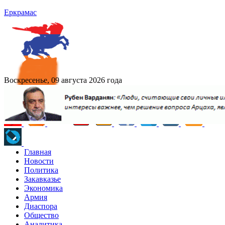
Еркрамас
Воскресенье, 09 августа 2026 года
Главная
Новости
Политика
Закавказье
Экономика
Армия
Диаспора
Общество
Аналитика