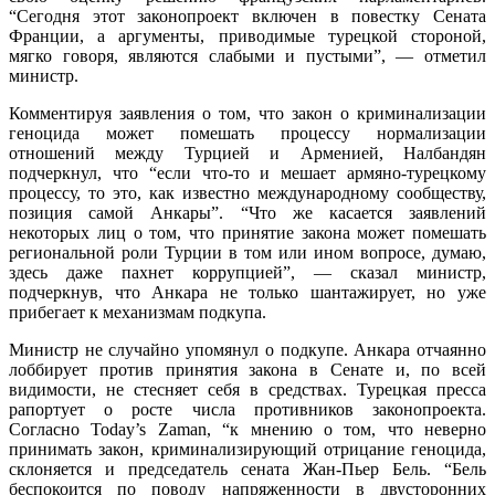
“Сегодня этот законопроект включен в повестку Сената
Франции, а аргументы, приводимые турецкой стороной,
мягко говоря, являются слабыми и пустыми”, — отметил
министр.
Комментируя заявления о том, что закон о криминализации
геноцида может помешать процессу нормализации
отношений между Турцией и Арменией, Налбандян
подчеркнул, что “если что-то и мешает армяно-турецкому
процессу, то это, как известно международному сообществу,
позиция самой Анкары”. “Что же касается заявлений
некоторых лиц о том, что принятие закона может помешать
региональной роли Турции в том или ином вопросе, думаю,
здесь даже пахнет коррупцией”, — сказал министр,
подчеркнув, что Анкара не только шантажирует, но уже
прибегает к механизмам подкупа.
Министр не случайно упомянул о подкупе. Анкара отчаянно
лоббирует против принятия закона в Сенате и, по всей
видимости, не стесняет себя в средствах. Турецкая пресса
рапортует о росте числа противников законопроекта.
Согласно Today’s Zaman, “к мнению о том, что неверно
принимать закон, криминализирующий отрицание геноцида,
склоняется и председатель сената Жан-Пьер Бель. “Бель
беспокоится по поводу напряженности в двусторонних