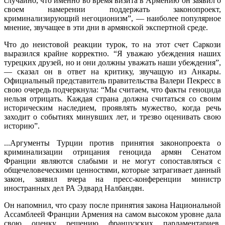
случайно, что именно во время визита в Армению он заявил о
своем намерении поддержать законопроект,
криминализирующий негоционизм”, — наиболее популярное
мнение, звучащее в эти дни в армянской экспертной среде.
Что до неистовой реакции турок, то на этот счет Саркози
выразился крайне корректно. “Я уважаю убеждения наших
турецких друзей, но и они должны уважать наши убеждения”,
— сказал он в ответ на критику, звучащую из Анкары.
Официальный представитель правительства Валери Пекресс в
свою очередь подчеркнула: “Мы считаем, что факты геноцида
нельзя отрицать. Каждая страна должна считаться со своим
историческим наследием, проявлять мужество, когда речь
заходит о событиях минувших лет, и трезво оценивать свою
историю”.
...Аргументы Турции против принятия законопроекта о
криминализации отрицания геноцида армян Сенатом
Франции являются слабыми и не могут сопоставляться с
общечеловеческими ценностями, которые затрагивает данный
закон, заявил вчера на пресс-конференции министр
иностранных дел РА Эдвард Налбандян.
Он напомнил, что сразу после принятия закона Национальной
Ассамблеей Франции Армения на самом высоком уровне дала
свою оценку решению французских парламентариев.