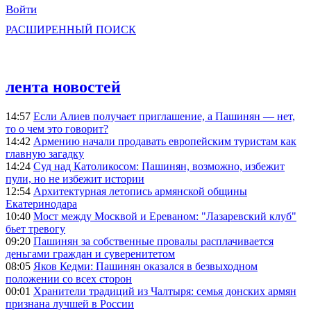
Войти
РАСШИРЕННЫЙ ПОИСК
лента новостей
14:57
Если Алиев получает приглашение, а Пашинян — нет,
то о чем это говорит?
14:42
Армению начали продавать европейским туристам как
главную загадку
14:24
Суд над Католикосом: Пашинян, возможно, избежит
пули, но не избежит истории
12:54
Архитектурная летопись армянской общины
Екатеринодара
10:40
Мост между Москвой и Ереваном: "Лазаревский клуб"
бьет тревогу
09:20
Пашинян за собственные провалы расплачивается
деньгами граждан и суверенитетом
08:05
Яков Кедми: Пашинян оказался в безвыходном
положении со всех сторон
00:01
Хранители традиций из Чалтыря: семья донских армян
признана лучшей в России