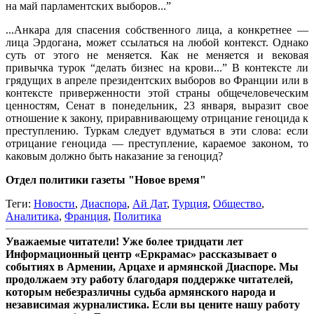
на май парламентских выборов...”
...Анкара для спасения собственного лица, а конкретнее —
лица Эрдогана, может ссылаться на любой контекст. Однако
суть от этого не меняется. Как не меняется и вековая
привычка турок “делать бизнес на крови...” В контексте ли
грядущих в апреле президентских выборов во Франции или в
контексте приверженности этой страны общечеловеческим
ценностям, Сенат в понедельник, 23 января, выразит свое
отношение к закону, приравнивающему отрицание геноцида к
преступлению. Туркам следует вдуматься в эти слова: если
отрицание геноцида — преступление, караемое законом, то
каковым должно быть наказание за геноцид?
Отдел политики газеты "Новое время"
Теги:
Новости
,
Диаспора
,
Ай Дат
,
Турция
,
Общество
,
Аналитика
,
Франция
,
Политика
Уважаемые читатели! Уже более тридцати лет
Информационный центр «Еркрамас» рассказывает о
событиях в Армении, Арцахе и армянской Диаспоре. Мы
продолжаем эту работу благодаря поддержке читателей,
которым небезразличны судьба армянского народа и
независимая журналистика. Если вы цените нашу работу