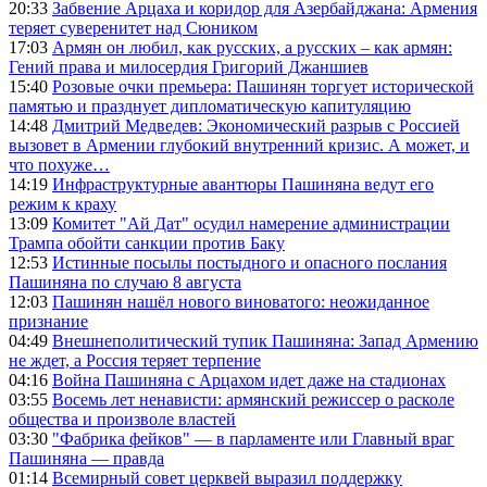
20:33
Забвение Арцаха и коридор для Азербайджана: Армения
теряет суверенитет над Сюником
17:03
Армян он любил, как русских, а русских – как армян:
Гений права и милосердия Григорий Джаншиев
15:40
Розовые очки премьера: Пашинян торгует исторической
памятью и празднует дипломатическую капитуляцию
14:48
Дмитрий Медведев: Экономический разрыв с Россией
вызовет в Армении глубокий внутренний кризис. А может, и
что похуже…
14:19
Инфраструктурные авантюры Пашиняна ведут его
режим к краху
13:09
Комитет "Ай Дат" осудил намерение администрации
Трампа обойти санкции против Баку
12:53
Истинные посылы постыдного и опасного послания
Пашиняна по случаю 8 августа
12:03
Пашинян нашёл нового виноватого: неожиданное
признание
04:49
Внешнеполитический тупик Пашиняна: Запад Армению
не ждет, а Россия теряет терпение
04:16
Война Пашиняна с Арцахом идет даже на стадионах
03:55
Восемь лет ненависти: армянский режиссер о расколе
общества и произволе властей
03:30
"Фабрика фейков" — в парламенте или Главный враг
Пашиняна — правда
01:14
Всемирный совет церквей выразил поддержку