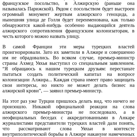
французское посольство, в Алжирскую (раньше она
называлась Парижской). Рядом с посольством будет выстроен
огромный монумент жертвам алжирского геноцида, а
нынешняя улица де Голля будет переименована, как только
обнаружится какой-нибудь особенно выдающийся деятель
алжирского сопротивления французским колонизаторам, в
честь которого можно назвать улицу.
В самой Франции эти меры турецких властей
проигнорировали. Зато их заметили в Алжире и совершенно
им не обрадовались. Во всяком случае, премьер-министр
страны Ахмед Уяхья выступил со специальным заявлением.
“Я обращаюсь к нашим турецким друзьям: перестаньте
пытаться создать политический капитал на вопросе
колонизации Алжира... Каждая страна имеет право защищать
свои интересы, но никто не может делать бизнес на
алжирской крови”, — заявил премьер-министр.
На этот раз уже Турции пришлось делать вид, что ничего не
произошло. Никакой официальной реакции на слова
алжирского премьер-министра не последовало, а в
неофициальных беседах с аккредитованными в Анкаре
журналистами представители турецких властей дали понять,
что рассматривают слова Уяхьи в контексте
внутриполитической борьбы в Алжире накануне намеченных