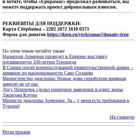
и хотите, чтобы «Еркрамас» продолжал развиваться, вы
можете поддержать проект добровольным взносом.
РЕКВИЗИТЫ ДЛЯ ПОДДЕРЖКИ:
Карта Сбербанка – 2202 2072 1610 0373
Форма для донатов
https://dzen.ru/yerkramas?donate=true
По этим темам читайте также
Нацархив Армении проведет в Ереване выставку,
посвященную 100-летию Геноцида
В Сирии погиб военнослужащий правительственной армии –
армянин по национальности Сако Солакян
Министерство диаспоры: Новые дома сирийским армянам
зависят не от нас
Догу Перинчек сделал циничное заявление в адрес жены
Джорджа Клуни
Министр диаспоры Армении: Да – у меня есть требования к
Турции!
На главную
Регистрация