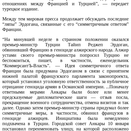
отношениях между Францией и Турцией”, — передает
турецкое издание.
Между тем мировая пресса продолжает обсуждать последние
“ляпы” Эрдогана, связанные с его “симметричным ответом”
Франции.
“На минувшей неделе в странном положении оказался
премьер-министр Турции Тайип Реджеп Эрдоган,
обвинивший Францию в геноциде алжирского народа. Алжир
устами своего премьер-министра попросил Турцию не
беспокоиться, пишет, в частности, еженедельник
“КоммерсантЪ-Власть”. — Идея симметричного ответа
Франции была придумана Эрдоганом в связи с принятием
нижней палатой французского парламента законопроекта,
который установил уголовную ответственность за публичное
отрицание геноцида армян в Османской империи. ...Поначалу
ответными мерами Анкары были более или менее
предсказуемые дипломатические шаги — отзыв посла,
прекращение военного сотрудничества, отмена визитов и так
далее. Однако затем премьер-министр страны придумал более
симметричные меры, в частности, обвинил французов в
геноциде алжирцев. Инициатива была немедленно
подхвачена в Турции. Городской совет Анкары 10 января
постановил переименовать улицу, на которой расположено