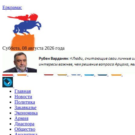
Еркрамас
Суббота, 08 августа 2026 года
Главная
Новости
Политика
Закавказье
Экономика
Армия
Диаспора
Общество
Аналитика