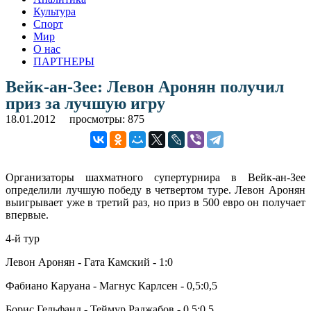
Культура
Спорт
Мир
О нас
ПАРТНЕРЫ
Вейк-ан-Зее: Левон Аронян получил
приз за лучшую игру
18.01.2012
просмотры: 875
Организаторы шахматного супертурнира в Вейк-ан-Зее
определили лучшую победу в четвертом туре. Левон Аронян
выигрывает уже в третий раз, но приз в 500 евро он получает
впервые.
4-й тур
Левон Аронян - Гата Камский - 1:0
Фабиано Каруана - Магнус Карлсен - 0,5:0,5
Борис Гельфанд - Теймур Раджабов - 0,5:0,5