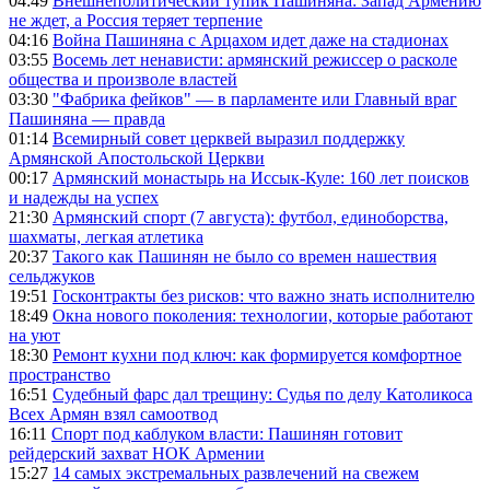
04:49
Внешнеполитический тупик Пашиняна: Запад Армению
не ждет, а Россия теряет терпение
04:16
Война Пашиняна с Арцахом идет даже на стадионах
03:55
Восемь лет ненависти: армянский режиссер о расколе
общества и произволе властей
03:30
"Фабрика фейков" — в парламенте или Главный враг
Пашиняна — правда
01:14
Всемирный совет церквей выразил поддержку
Армянской Апостольской Церкви
00:17
Армянский монастырь на Иссык-Куле: 160 лет поисков
и надежды на успех
21:30
Армянский спорт (7 августа): футбол, единоборства,
шахматы, легкая атлетика
20:37
Такого как Пашинян не было со времен нашествия
сельджуков
19:51
Госконтракты без рисков: что важно знать исполнителю
18:49
Окна нового поколения: технологии, которые работают
на уют
18:30
Ремонт кухни под ключ: как формируется комфортное
пространство
16:51
Судебный фарс дал трещину: Судья по делу Католикоса
Всех Армян взял самоотвод
16:11
Спорт под каблуком власти: Пашинян готовит
рейдерский захват НОК Армении
15:27
14 самых экстремальных развлечений на свежем