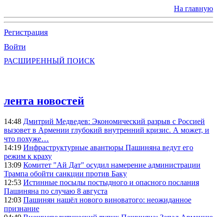
На главную
Регистрация
Войти
РАСШИРЕННЫЙ ПОИСК
лента новостей
14:48
Дмитрий Медведев: Экономический разрыв с Россией
вызовет в Армении глубокий внутренний кризис. А может, и
что похуже…
14:19
Инфраструктурные авантюры Пашиняна ведут его
режим к краху
13:09
Комитет "Ай Дат" осудил намерение администрации
Трампа обойти санкции против Баку
12:53
Истинные посылы постыдного и опасного послания
Пашиняна по случаю 8 августа
12:03
Пашинян нашёл нового виноватого: неожиданное
признание