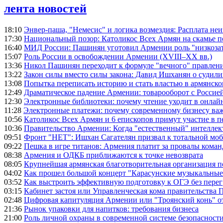
лента новостей
18:10
Энвер-паша, "Немесис" и логика возмездия: Расплата не
17:30
Национальный позор: Католикос Всех Армян на скамье 
16:40
МИД России: Пашинян уготовил Армении роль "низкозат
15:07
Роль России в освобождении Армении (XVIII–XX вв.)
13:36
Никол Пашинян переходит к формуле "вечного" правлен
13:22
Закон силы вместо силы закона: Давид Ишханян о судили
13:08
Попытка переписать историю и стать властью в армянско
12:49
Драматическое падение Армении: товарооборот с Россией
12:30
Электронные библиотеки: почему чтение уходит в онлай
11:28
Электронные платежи: почему современному бизнесу ва
10:56
Католикос Всех Армян и 6 епископов примут участие в п
10:36
Правительство Армении: Когда "естественный" интеллек
09:51
Фронт "НЕТ": Ишхан Сагателян призвал к тотальной моб
09:22
Пешка в игре титанов: Армения платит за провалы ком
08:38
Армения и ОДКБ приближаются к точке невозврата
08:05
Крупнейшая армянская благотворительная организация 
04:02
Как прошел большой концерт "Карасунские музыкальные 
03:52
Как выстроить эффективную подготовку к ОГЭ без перег
03:15
Кабинет застоя или Управленческая кома правительства
02:48
Цифровая капитуляция Армении или "Троянский конь" 
21:36
Рынок упаковки для напитков: требования бизнеса
21:00
Роль личной охраны в современной системе безопасност