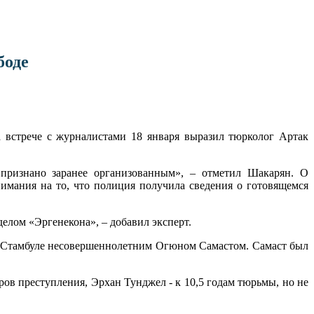
боде
а встрече с журналистами 18 января выразил тюрколог Артак
 признано заранее организованным», – отметил Шакарян. О
внимания на то, что полиция получила сведения о готовящемся
делом «Эргенекона», – добавил эксперт.
 в Стамбуле несовершеннолетним Огюном Самастом. Самаст был
в преступления, Эрхан Тунджел - к 10,5 годам тюрьмы, но не