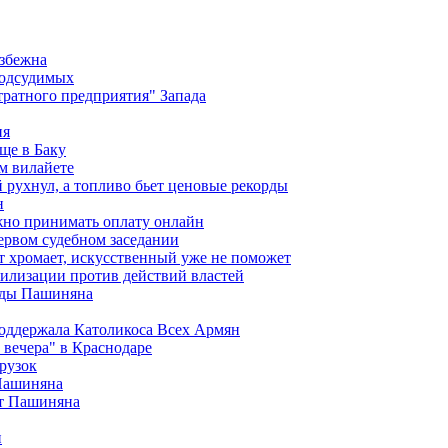
избежна
подсудимых
ратного предприятия" Запада
ия
ще в Баку
м вилайете
 рухнул, а топливо бьет ценовые рекорды
н
жно принимать оплату онлайн
ервом судебном заседании
т хромает, искусственный уже не поможет
илизации против действий властей
анды Пашиняна
поддержала Католикоса Всех Армян
вечера" в Краснодаре
рузок
 Пашиняна
от Пашиняна
и