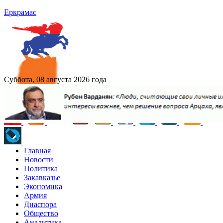
Еркрамас
Суббота, 08 августа 2026 года
Главная
Новости
Политика
Закавказье
Экономика
Армия
Диаспора
Общество
Аналитика