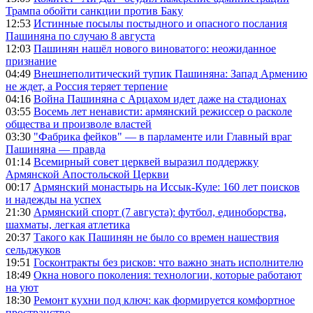
Трампа обойти санкции против Баку
12:53
Истинные посылы постыдного и опасного послания
Пашиняна по случаю 8 августа
12:03
Пашинян нашёл нового виноватого: неожиданное
признание
04:49
Внешнеполитический тупик Пашиняна: Запад Армению
не ждет, а Россия теряет терпение
04:16
Война Пашиняна с Арцахом идет даже на стадионах
03:55
Восемь лет ненависти: армянский режиссер о расколе
общества и произволе властей
03:30
"Фабрика фейков" — в парламенте или Главный враг
Пашиняна — правда
01:14
Всемирный совет церквей выразил поддержку
Армянской Апостольской Церкви
00:17
Армянский монастырь на Иссык-Куле: 160 лет поисков
и надежды на успех
21:30
Армянский спорт (7 августа): футбол, единоборства,
шахматы, легкая атлетика
20:37
Такого как Пашинян не было со времен нашествия
сельджуков
19:51
Госконтракты без рисков: что важно знать исполнителю
18:49
Окна нового поколения: технологии, которые работают
на уют
18:30
Ремонт кухни под ключ: как формируется комфортное
пространство