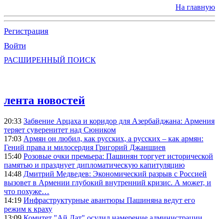
На главную
Регистрация
Войти
РАСШИРЕННЫЙ ПОИСК
лента новостей
20:33
Забвение Арцаха и коридор для Азербайджана: Армения
теряет суверенитет над Сюником
17:03
Армян он любил, как русских, а русских – как армян:
Гений права и милосердия Григорий Джаншиев
15:40
Розовые очки премьера: Пашинян торгует исторической
памятью и празднует дипломатическую капитуляцию
14:48
Дмитрий Медведев: Экономический разрыв с Россией
вызовет в Армении глубокий внутренний кризис. А может, и
что похуже…
14:19
Инфраструктурные авантюры Пашиняна ведут его
режим к краху
13:09
Комитет "Ай Дат" осудил намерение администрации