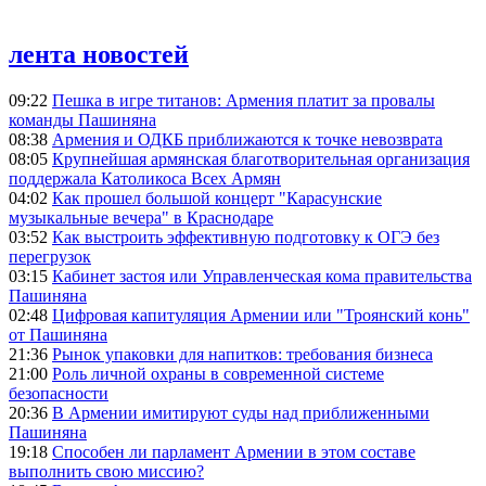
лента новостей
09:22
Пешка в игре титанов: Армения платит за провалы
команды Пашиняна
08:38
Армения и ОДКБ приближаются к точке невозврата
08:05
Крупнейшая армянская благотворительная организация
поддержала Католикоса Всех Армян
04:02
Как прошел большой концерт "Карасунские
музыкальные вечера" в Краснодаре
03:52
Как выстроить эффективную подготовку к ОГЭ без
перегрузок
03:15
Кабинет застоя или Управленческая кома правительства
Пашиняна
02:48
Цифровая капитуляция Армении или "Троянский конь"
от Пашиняна
21:36
Рынок упаковки для напитков: требования бизнеса
21:00
Роль личной охраны в современной системе
безопасности
20:36
В Армении имитируют суды над приближенными
Пашиняна
19:18
Способен ли парламент Армении в этом составе
выполнить свою миссию?