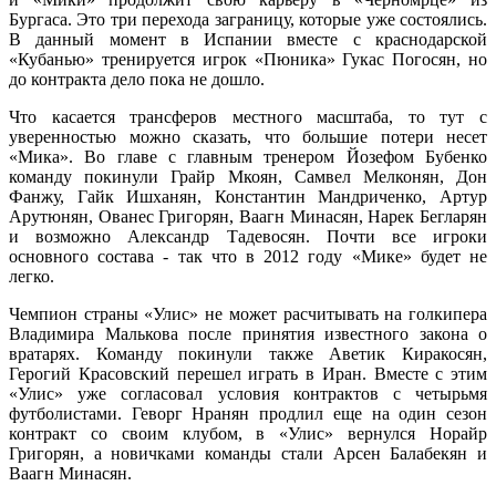
Бургаса. Это три перехода заграницу, которые уже состоялись.
В данный момент в Испании вместе с краснодарской
«Кубанью» тренируется игрок «Пюника» Гукас Погосян, но
до контракта дело пока не дошло.
Что касается трансферов местного масштаба, то тут с
уверенностью можно сказать, что большие потери несет
«Мика». Во главе с главным тренером Йозефом Бубенко
команду покинули Грайр Мкоян, Самвел Мелконян, Дон
Фанжу, Гайк Ишханян, Константин Мандриченко, Артур
Арутюнян, Ованес Григорян, Ваагн Минасян, Нарек Бегларян
и возможно Александр Тадевосян. Почти все игроки
основного состава - так что в 2012 году «Мике» будет не
легко.
Чемпион страны «Улис» не может расчитывать на голкипера
Владимира Малькова после принятия известного закона о
вратарях. Команду покинули также Аветик Киракосян,
Герогий Красовский перешел играть в Иран. Вместе с этим
«Улис» уже согласовал условия контрактов с четырьмя
футболистами. Геворг Нранян продлил еще на один сезон
контракт со своим клубом, в «Улис» вернулся Норайр
Григорян, а новичками команды стали Арсен Балабекян и
Ваагн Минасян.