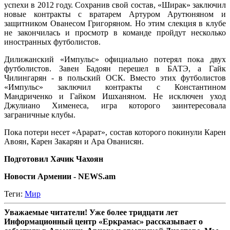
успехи в 2012 году. Сохранив свой состав, «Ширак» заключил
новые контракты с вратарем Артуром Арутюняном и
защитником Ованесом Григоряном. Но этим слекция в клубе
не закончилась и просмотр в команде пройдут несколько
иностранных футболистов.
Дилижанский «Импульс» официально потерял пока двух
футболистов. Завен Бадоян перешел в БАТЭ, а Гайк
Чилингарян - в польский ОСК. Вместо этих футболистов
«Импульс» заключил контракты с Константином
Мандриченко и Гайком Ишханяном. Не исключен уход
Джулиано Хименеса, игра которого заинтересовала
заграничные клубы.
Пока потери несет «Арарат», состав которого покинули Карен
Авоян, Карен Закарян и Ара Ованисян.
Подготовил Хачик Чахоян
Новости Армении - NEWS.am
Теги:
Мир
Уважаемые читатели! Уже более тридцати лет
Информационный центр «Еркрамас» рассказывает о