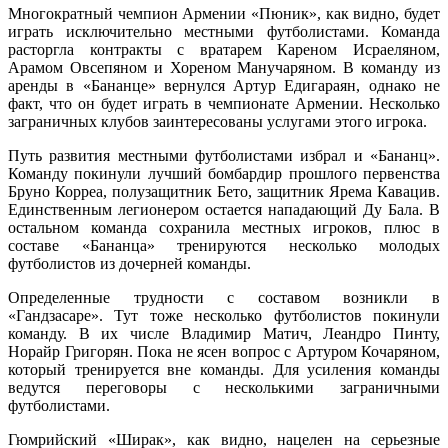
Многократный чемпион Армении «Пюник», как видно, будет
играть исключительно местными футболистами. Команда
расторгла контракты с вратарем Кареном Исраеляном,
Арамом Овсепяном и Хореном Манучаряном. В команду из
аренды в «Бананце» вернулся Артур Едигараян, однако не
факт, что он будет играть в чемпионате Армении. Несколько
заграничных клубов заинтересованы услугами этого игрока.
Путь развития местными футболистами избрал и «Бананц».
Команду покинули лучший бомбардир прошлого первенства
Бруно Корреа, полузащитник Бето, защитник Ярема Кавацив.
Единственным легионером остается нападающий Ду Бала. В
остальном команда сохранила местных игроков, плюс в
составе «Бананца» тренируются несколько молодых
футболистов из дочерней команды.
Определенные трудности с составом возникли в
«Гандзасаре». Тут тоже несколько футболистов покинули
команду. В их числе Владимир Матич, Леандро Пинту,
Норайр Григорян. Пока не ясен вопрос с Артуром Кочаряном,
который тренируется вне команды. Для усиления команды
ведутся переговоры с несколькими заграничными
футболистами.
Гюмрийский «Ширак», как видно, нацелен на серьезные