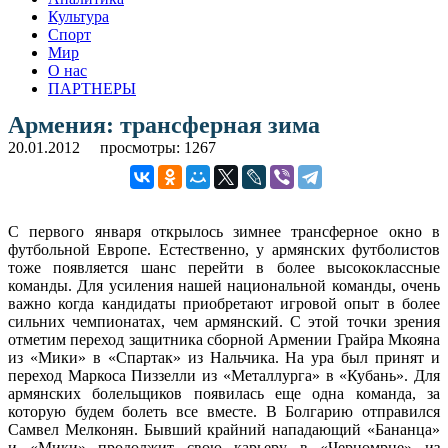
Культура
Спорт
Мир
О нас
ПАРТНЕРЫ
Армения: трансферная зима
20.01.2012
просмотры: 1267
С первого января открылось зимнее трансферное окно в
футбольной Европе. Естественно, у армянских футболистов
тоже появляется шанс перейти в более высококлассные
команды. Для усиления нашей национальной команды, очень
важно когда кандидаты приобретают игровой опыт в более
сильних чемпионатах, чем армянский. С этой точки зрения
отметим переход защитника сборной Армении Грайра Мкояна
из «Мики» в «Спартак» из Нальчика. На ура был принят и
переход Маркоса Пиззелли из «Металлурга» в «Кубань». Для
армянских болельщиков появилась еще одна команда, за
которую будем болеть все вместе. В Болгарию отправился
Самвел Мелконян. Бывший крайний нападающий «Бананца»
и «Мики» продолжит свою карьеру в «Черномрце» из