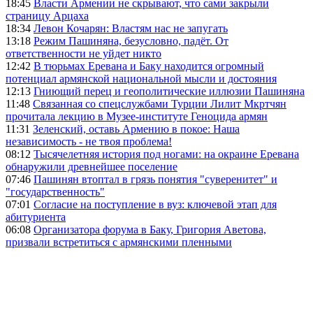
18:45
Власти Армении не скрывают, что сами закрыли
страницу Арцаха
18:34
Левон Кочарян: Властям нас не запугать
13:18
Режим Пашиняна, безусловно, падёт. От
ответственности не уйдет никто
12:42
В тюрьмах Еревана и Баку находится огромный
потенциал армянской национальной мысли и достояния
12:13
Гниющий перец и геополитические иллюзии Пашиняна
11:48
Связанная со спецслужбами Турции Лилит Мкртчян
прочитала лекцию в Музее-институте Геноцида армян
11:31
Зеленский, оставь Армению в покое: Наша
независимость - не твоя проблема!
08:12
Тысячелетняя история под ногами: на окраине Еревана
обнаружили древнейшее поселение
07:46
Пашинян втоптал в грязь понятия "суверенитет" и
"государственность"
07:01
Согласие на поступление в вуз: ключевой этап для
абитуриента
06:08
Организатора форума в Баку, Григория Аветова,
призвали встретиться с армянскими пленными