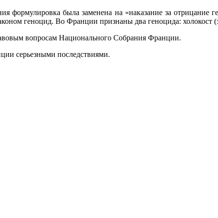
ния формулировка была заменена на «наказание за отрицание ге
коном геноцид. Во Франции признаны два геноцида: холокост (за
правовым вопросам Национального Собрания Франции.
нции серьезными последствиями.