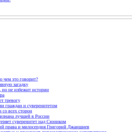
о чем это говорит?
авную загадку
 но не избежит истории
ра
ет тревогу
ми граждан и суверенитетом
 со всех сторон
ризнана лучшей в России
теряет суверенитет над Сюником
ений права и милосердия Григорий Джаншиев