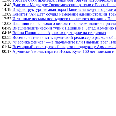
15:40
Розовые очки премьера: Пашинян торгует исторической
14:48
Дмитрий Медведев: Экономический разрыв с Россией выз
14:19
Инфраструктурные авантюры Пашиняна ведут его режим 
13:09
Комитет "Ай Дат" осудил намерение администрации Тра
12:53
Истинные посылы постыдного и опасного послания Паши
12:03
Пашинян нашёл нового виноватого: неожиданное призн
04:49
Внешнеполитический тупик Пашиняна: Запад Армению не 
04:16
Война Пашиняна с Арцахом идет даже на стадионах
03:55
Восемь лет ненависти: армянский режиссер о расколе общ
03:30
"Фабрика фейков" — в парламенте или Главный враг Па
01:14
Всемирный совет церквей выразил поддержку Армянско
00:17
Армянский монастырь на Иссык-Куле: 160 лет поисков и