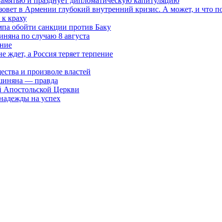
 памятью и празднует дипломатическую капитуляцию
овет в Армении глубокий внутренний кризис. А может, и что 
к краху
мпа обойти санкции против Баку
няна по случаю 8 августа
ание
ждет, а Россия теряет терпение
ества и произволе властей
шиняна — правда
й Апостольской Церкви
 надежды на успех