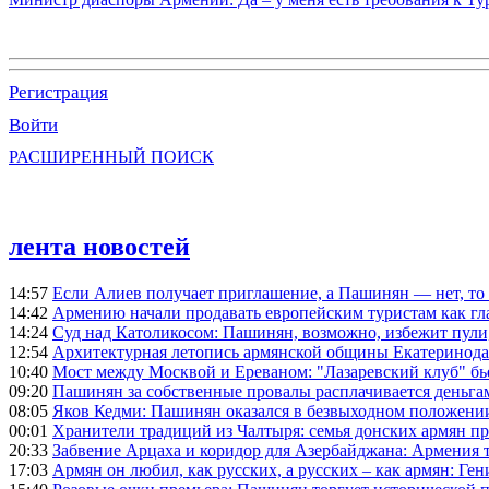
Регистрация
Войти
РАСШИРЕННЫЙ ПОИСК
лента новостей
14:57
Если Алиев получает приглашение, а Пашинян — нет, то 
14:42
Армению начали продавать европейским туристам как гл
14:24
Суд над Католикосом: Пашинян, возможно, избежит пули,
12:54
Архитектурная летопись армянской общины Екатеринода
10:40
Мост между Москвой и Ереваном: "Лазаревский клуб" бь
09:20
Пашинян за собственные провалы расплачивается деньга
08:05
Яков Кедми: Пашинян оказался в безвыходном положении
00:01
Хранители традиций из Чалтыря: семья донских армян п
20:33
Забвение Арцаха и коридор для Азербайджана: Армения 
17:03
Армян он любил, как русских, а русских – как армян: Г