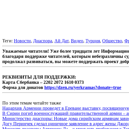
Теги:
Новости
,
Диаспора
,
Ай Дат
,
Видео
,
Турция
,
Общество
,
Ф
Уважаемые читатели! Уже более тридцати лет Информацион
благодаря поддержке читателей, которым небезразличны су
продолжал развиваться, вы можете поддержать проект доб
РЕКВИЗИТЫ ДЛЯ ПОДДЕРЖКИ:
Карта Сбербанка – 2202 2072 1610 0373
Форма для донатов
https://dzen.ru/yerkramas?donate=true
По этим темам читайте также
Нацархив Армении проведет в Ереване выставку, посвященну
В Сирии погиб военнослужащий правительственной армии – а
Министерство диаспоры: Новые дома сирийским армянам завис
Догу Перинчек сделал циничное заявление в адрес жены Джо
Министр диаспоры Армении: Да – у меня есть требования к Ту