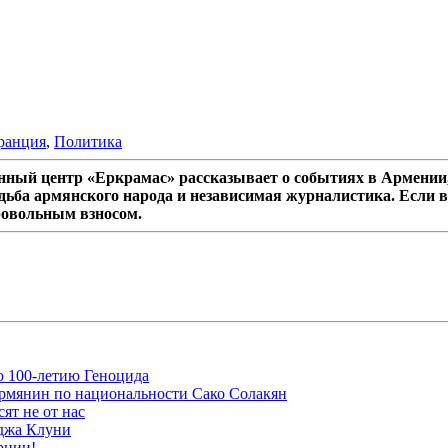
ранция
,
Политика
ный центр «Еркрамас» рассказывает о событиях в Армении,
дьба армянского народа и независимая журналистика. Если в
ровольным взносом.
ю 100-летию Геноцида
рмянин по национальности Сако Солакян
ят не от нас
рджа Клуни
рции!