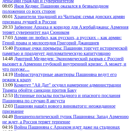
деньгами граждан и суверенитетом
08:05
Яков Кедми: Пашинян оказался в безвыходном
положении со всех сторон
00:01
Хранители традиций из Чалтыря: семья донских армян
признана лучшей в России
20:33
Забвение Арцаха и коридор для Азербайджана: Армения
теряет суверенитет над Сюником
17:03
Армян он любил, как русских, а русских – как армян:
Гений права и милосердия Григорий Джаншиев
15:40
Розовые очки премьера: Пашинян торгует исторической
памятью и празднует дипломатическую капитуляцию
14:48
Дмитрий Медведев: Экономический разрыв с Россией
вызовет в Армении глубокий внутренний кризис. А может, и
что похуже…
14:19
Инфраструктурные авантюры Пашиняна ведут его
режим к краху
13:09
Комитет "Ай Дат" осудил намерение администрации
Трампа обойти санкции против Баку
12:53
Истинные посылы постыдного и опасного послания
Пашиняна по случаю 8 августа
12:03
Пашинян нашёл нового виноватого: неожиданное
признание
04:49
Внешнеполитический тупик Пашиняна: Запад Армению
не ждет, а Россия теряет терпение
04:16
Война Пашиняна с Арцахом идет даже на стадионах