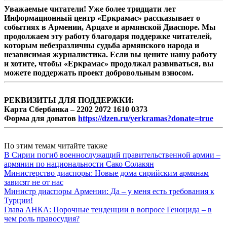
Уважаемые читатели! Уже более тридцати лет
Информационный центр «Еркрамас» рассказывает о
событиях в Армении, Арцахе и армянской Диаспоре. Мы
продолжаем эту работу благодаря поддержке читателей,
которым небезразличны судьба армянского народа и
независимая журналистика. Если вы цените нашу работу
и хотите, чтобы «Еркрамас» продолжал развиваться, вы
можете поддержать проект добровольным взносом.
РЕКВИЗИТЫ ДЛЯ ПОДДЕРЖКИ:
Карта Сбербанка – 2202 2072 1610 0373
Форма для донатов
https://dzen.ru/yerkramas?donate=true
По этим темам читайте также
В Сирии погиб военнослужащий правительственной армии –
армянин по национальности Сако Солакян
Министерство диаспоры: Новые дома сирийским армянам
зависят не от нас
Министр диаспоры Армении: Да – у меня есть требования к
Турции!
Глава АНКА: Порочные тенденции в вопросе Геноцида – в
чем роль правосудия?