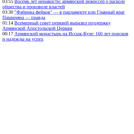
03:55
Восемь лет ненависти: армянский режиссер о расколе
общества и произволе властей
03:30
"Фабрика фейков" — в парламенте или Главный враг
Пашиняна — правда
01:14
Всемирный совет церквей выразил поддержку
Армянской Апостольской Церкви
00:17
Армянский монастырь на Иссык-Куле: 160 лет поисков
и надежды на успех