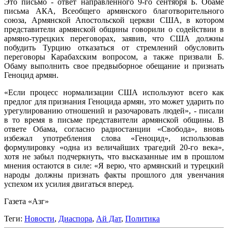
Это письмо - ответ направленного 9-го сентября Б. Обаме
письма АКА, Всеобщего армянского благотворительного
союза, Армянской Апостольской церкви США, в котором
представители армянской общины говорили о содействии в
армяно-турецких переговорах, заявив, что США должны
побудить Турцию отказаться от стремлений обусловить
переговоры Карабахским вопросом, а также призвали Б.
Обаму выполнить свое предвыборное обещание и признать
Геноцид армян.
«Если процесс нормализации США используют всего как
предлог для признания Геноцида армян, это может ударить по
урегулированию отношений и разочаровать людей», - писали
в то время в письме представители армянской общины. В
ответе Обама, согласно радиостанции «Свобода», вновь
избежал употребления слова «Геноцид», использовав
формулировку «одна из величайших трагедий 20-го века»,
хотя не забыл подчеркнуть, что высказанные им в прошлом
мнения остаются в силе: «Я верю, что армянский и турецкий
народы должны признать факты прошлого для увенчания
успехом их усилия двигаться вперед.
Газета «Азг»
Теги:
Новости
,
Диаспора
,
Ай Дат
,
Политика