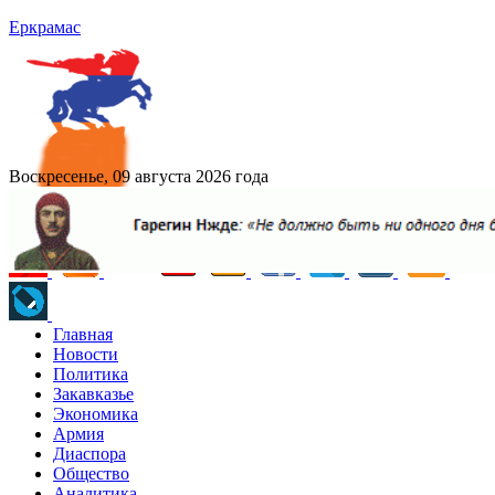
Еркрамас
Воскресенье, 09 августа 2026 года
Главная
Новости
Политика
Закавказье
Экономика
Армия
Диаспора
Общество
Аналитика