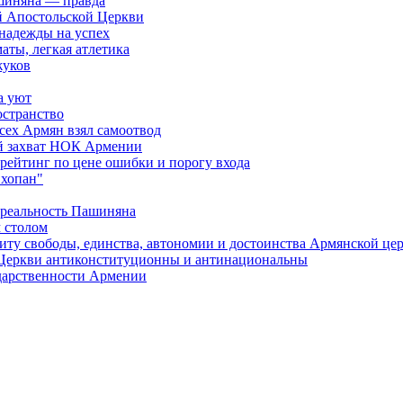
шиняна — правда
й Апостольской Церкви
 надежды на успех
аты, легкая атлетика
жуков
а уют
остранство
сех Армян взял самоотвод
ий захват НОК Армении
 рейтинг по цене ошибки и порогу входа
"хопан"
 реальность Пашиняна
 столом
иту свободы, единства, автономии и достоинства Армянской це
Церкви антиконституционны и антинациональны
ударственности Армении