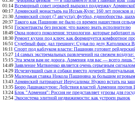
03:30
"Фабрика фейков" — в парламенте или Главный враг Па
01:14
Всемирный совет церквей выразил поддержку Армянско
00:17
Армянский монастырь на Иссык-Куле: 160 лет поисков и
21:30
Армянский спорт (7 августа): футбол, единоборства, шахм
20:37
Такого как Пашинян не было со времен нашествия сельд
19:51
Госконтракты без рисков: что важно знать исполнителю
18:49
Окна нового поколения: технологии, которые работают н
18:30
Ремонт кухни под ключ: как формируется комфортное пр
16:51
Судебный фарс дал трещину: Судья по делу Католикоса В
16:11
Спорт под каблуком власти: Пашинян готовит рейдерск
15:27
14 самых экстремальных развлечений на свежем воздухе:
15:15
Эта земля вам не дорога, Армения для вас — всего лишь 
14:49
Заявление Матвиенко является очень серьезным сигналом
14:29
Исчезнувший сын и собаки вместо дочерей: Виртуальная
13:59
Маленькая ставка Никола Пашиняна за большим игровым
13:43
Армянский патриархат Иерусалима: Нужно встать на защ
13:35
Бюро Дашнакцутюн: Действия властей Армении против 
13:24
Блок "Армения": Россия не представляет угрозы для гос
12:54
Экосистема элитной недвижимости: как устроен рынок