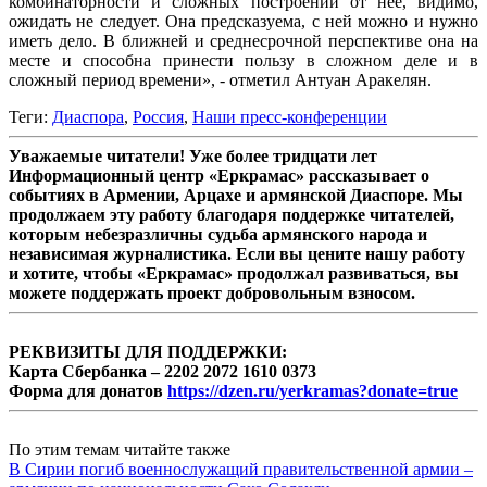
комбинаторности и сложных построений от нее, видимо,
ожидать не следует. Она предсказуема, с ней можно и нужно
иметь дело. В ближней и среднесрочной перспективе она на
месте и способна принести пользу в сложном деле и в
сложный период времени», - отметил Антуан Аракелян.
Теги:
Диаспора
,
Россия
,
Наши пресс-конференции
Уважаемые читатели! Уже более тридцати лет
Информационный центр «Еркрамас» рассказывает о
событиях в Армении, Арцахе и армянской Диаспоре. Мы
продолжаем эту работу благодаря поддержке читателей,
которым небезразличны судьба армянского народа и
независимая журналистика. Если вы цените нашу работу
и хотите, чтобы «Еркрамас» продолжал развиваться, вы
можете поддержать проект добровольным взносом.
РЕКВИЗИТЫ ДЛЯ ПОДДЕРЖКИ:
Карта Сбербанка – 2202 2072 1610 0373
Форма для донатов
https://dzen.ru/yerkramas?donate=true
По этим темам читайте также
В Сирии погиб военнослужащий правительственной армии –