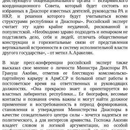
действующего общенационального органа – Всеармянского
координационного Совета, который будет состоять из
избранных в Диаспоре известных деятелей, руководства РА и
НКР, и решения которого будут учитываться всеми
структурами республики и Диаспоры». Российский эксперт
считает эту идею крайне неудачной, рискованной и
популистской. «Необходимо здраво подходить и ненароком не
подставлять дело, себя и людей, отличать общественные
конструкции и горизонтальные связи от представления
вертикальной встроенности в систему исполнительной власти
другого государства», - от метил А.Аракелян.
В ходе пресс-конференции российский эксперт также
высказал свое мнение о личности Министра Диаспоры РА
Грануш Акобян, отметив ее блестящую комсомольско-
партийную карьеру в АрмССР и большой опыт работы в
постсоветское время на ответственных и руководящих
должностях. «Она прекрасно знает и ориентируется во
властных лабиринтах республики... Ее биография, весомые
контакты и познания очень важны и могут найти должное
применение и востребованность в период формирования,
становления и утверждения Министерства Диаспоры в
качестве созидательного центра силы - хочется надеяться не
политического, а для интересов армянства. Госпожа Акопян
владеет словом и логикой аргументации, но особой