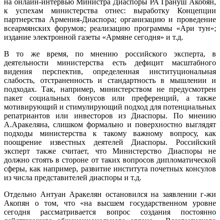
на онлайн-интервью Министра Диаспоры РА Грануш Акобян,
к успехам министерства отнес: выработку Концепции
партнерства Армения-Диаспора; организацию и проведение
всеармянских форумов; реализацию программы «Ари тун»;
издание электронной газеты «Армяне сегодня» и т.д.
В то же время, по мнению российского эксперта, в
деятельности министерства есть дефицит масштабного
видения перспектив, определенная институциональная
слабость, отстраненность и стандартность в мышлении и
подходах. Так, например, министерством не предусмотрен
пакет социальных бонусов или преференций, а также
мотивирующий и стимулирующий подход для потенциальных
репатриантов или инвесторов из Диаспоры. По мнению
А.Аракеляна, слишком формально и поверхностно выглядят
подходы министерства к такому важному вопросу, как
поощрение известных деятелей Диаспоры. Российский
эксперт также считает, что Министерство Диаспоры не
должно стоять в стороне от таких вопросов дипломатической
сферы, как например, развитие института почетных консулов
из числа представителей диаспоры и т.д.
Отдельно Антуан Аракелян остановился на заявлении г-жи
Акопян о том, что «на высшем государственном уровне
сегодня рассматривается вопрос создания постоянно