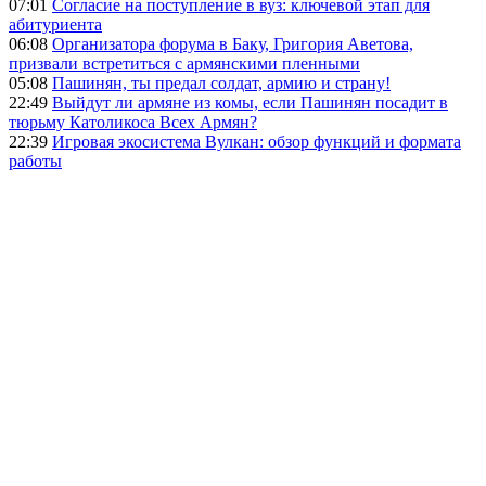
07:01
Согласие на поступление в вуз: ключевой этап для
абитуриента
06:08
Организатора форума в Баку, Григория Аветова,
призвали встретиться с армянскими пленными
05:08
Пашинян, ты предал солдат, армию и страну!
22:49
Выйдут ли армяне из комы, если Пашинян посадит в
тюрьму Католикоса Всех Армян?
22:39
Игровая экосистема Вулкан: обзор функций и формата
работы