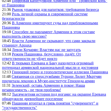
02:48
Цифровая капитуляция Армении или "Троянский конь"
от Пашиняна
21:36
Рынок упаковки для напитков: требования бизнеса
21:00
Роль личной охраны в современной системе
безопасности
20:36
В Армении имитируют суды над приближенными
Пашиняна
19:18
Способен ли парламент Армении в этом составе
выполнить свою миссию?
18:45
Власти Армении не скрывают, что сами закрыли
страницу Арцаха
18:34
Левон Кочарян: Властям нас не запугать
13:18
Режим Пашиняна, безусловно, падёт. От
ответственности не уйдет никто
12:42
В тюрьмах Еревана и Баку находится огромный
потенциал армянской национальной мысли и достояния
12:13
Гниющий перец и геополитические иллюзии Пашиняна
11:48
Связанная со спецслужбами Турции Лилит Мкртчян
прочитала лекцию в Музее-институте Геноцида армян
11:31
Зеленский, оставь Армению в покое: Наша
независимость - не твоя проблема!
08:12
Тысячелетняя история под ногами: на окраине Еревана
обнаружили древнейшее поселение
07:46
Пашинян втоптал в грязь понятия "суверенитет" и
"государственность"