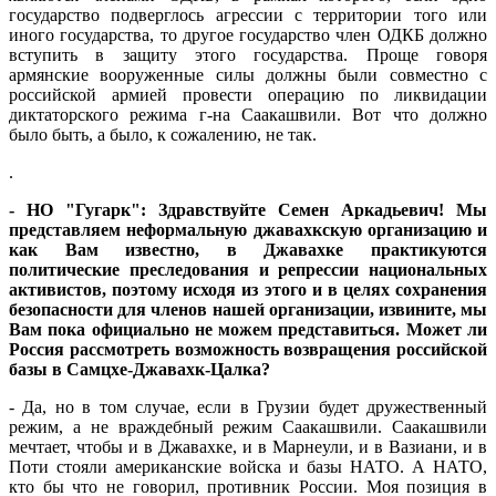
государство подверглось агрессии с территории того или
иного государства, то другое государство член ОДКБ должно
вступить в защиту этого государства. Проще говоря
армянские вооруженные силы должны были совместно с
российской армией провести операцию по ликвидации
диктаторского режима г-на Саакашвили. Вот что должно
было быть, а было, к сожалению, не так.
.
- НО "Гугарк": Здравствуйте Семен Аркадьевич! Мы
представляем неформальную джавахкскую организацию и
как Вам известно, в Джавахке практикуются
политические преследования и репрессии национальных
активистов, поэтому исходя из этого и в целях сохранения
безопасности для членов нашей организации, извините, мы
Вам пока официально не можем представиться. Может ли
Россия рассмотреть возможность возвращения российской
базы в Самцхе-Джавахк-Цалка?
- Да, но в том случае, если в Грузии будет дружественный
режим, а не враждебный режим Саакашвили. Саакашвили
мечтает, чтобы и в Джавахке, и в Марнеули, и в Вазиани, и в
Поти стояли американские войска и базы НАТО. А НАТО,
кто бы что не говорил, противник России. Моя позиция в