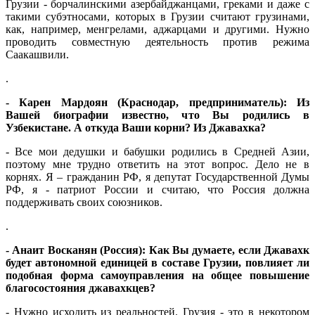
Грузии - борчалинскими азербайджанцами, греками и даже с
такими субэтносами, которых в Грузии считают грузинами,
как, например, менгрелами, аджарцами и другими. Нужно
проводить совместную деятельность против режима
Саакашвили.
.
- Карен Мардоян (Краснодар, предприниматель): Из
Вашей биографии известно, что Вы родились в
Узбекистане. А откуда Ваши корни? Из Джавахка?
- Все мои дедушки и бабушки родились в Средней Азии,
поэтому мне трудно ответить на этот вопрос. Дело не в
корнях. Я – гражданин РФ, я депутат Государственной Думы
РФ, я - патриот России и считаю, что Россия должна
поддерживать своих союзников.
.
- Анаит Восканян (Россия): Как Вы думаете, если Джавахк
будет автономной единицей в составе Грузии, повлияет ли
подобная форма самоуправления на общее повышение
благосостояния джавахкцев?
- Нужно исходить из реальностей. Грузия - это в некотором