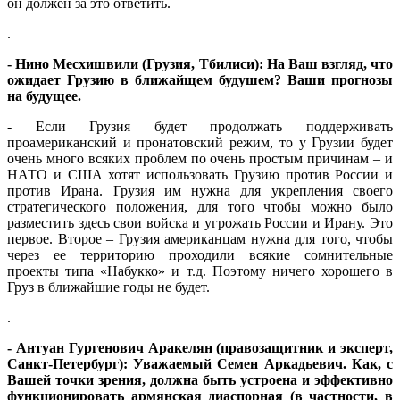
он должен за это ответить.
.
- Нино Месхишвили (Грузия, Тбилиси): На Ваш взгляд, что
ожидает Грузию в ближайщем будушем? Ваши прогнозы
на будущее.
- Если Грузия будет продолжать поддерживать
проамериканский и пронатовский режим, то у Грузии будет
очень много всяких проблем по очень простым причинам – и
НАТО и США хотят использовать Грузию против России и
против Ирана. Грузия им нужна для укрепления своего
стратегического положения, для того чтобы можно было
разместить здесь свои войска и угрожать России и Ирану. Это
первое. Второе – Грузия американцам нужна для того, чтобы
через ее территорию проходили всякие сомнительные
проекты типа «Набукко» и т.д. Поэтому ничего хорошего в
Груз в ближайшие годы не будет.
.
- Антуан Гургенович Аракелян (правозащитник и эксперт,
Санкт-Петербург): Уважаемый Семен Аркадьевич. Как, с
Вашей точки зрения, должна быть устроена и эффективно
функционировать армянская диаспорная (в частности, в