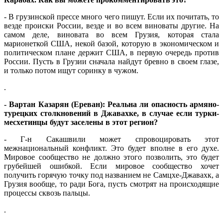
- В грузинской прессе много чего пишут. Если их почитать, то
везде происки России, везде и во всем виноваты другие. На
самом деле, виновата во всем Грузия, которая стала
марионеткой США, некой базой, которую в экономическом и
политическом плане держит США, в первую очередь против
России. Пусть в Грузии сначала найдут бревно в своем глазе,
и только потом ищут соринку в чужом.
.
- Вартан Казарян (Ереван): Реальна ли опасность армяно-
турецких столкновений в Джавахке, в случае если турки-
месхетинцы будут заселены в этот регион?
- Г-н Сакашвили может спровоцировать этот
межнациональный конфликт. Это будет вполне в его духе.
Мировое сообщество не должно этого позволить, это будет
грубейшей ошибкой. Если мировое сообщество хочет
получить горячую точку под названием не Самцхе-Джавахк, а
Грузия вообще, то ради Бога, пусть смотрят на происходящие
процессы сквозь пальцы.
.