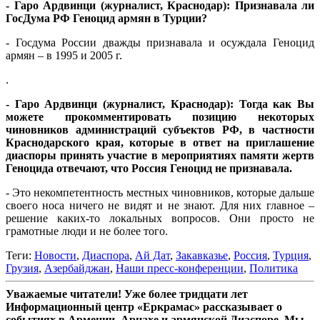
- Гаро Ардвинци (журналист, Краснодар): Признавала ли
ГосДума РФ Геноцид армян в Турции?
- Госдума России дважды признавала и осуждала Геноцид
армян – в 1995 и 2005 г.
.
- Гаро Ардвинци (журналист, Краснодар): Тогда как Вы
можете прокомментировать позицию некоторых
чиновников администраций субъектов РФ, в частности
Краснодарского края, которые в ответ на приглашение
диаспоры принять участие в мероприятиях памяти жертв
Геноцида отвечают, что Россия Геноцид не признавала.
- Это некомпетентность местных чиновников, которые дальше
своего носа ничего не видят и не знают. Для них главное –
решение каких-то локальных вопросов. Они просто не
грамотные люди и не более того.
Теги:
Новости
,
Диаспора
,
Ай Дат
,
Закавказье
,
Россия
,
Турция
,
Грузия
,
Азербайджан
,
Наши пресс-конференции
,
Политика
Уважаемые читатели! Уже более тридцати лет
Информационный центр «Еркрамас» рассказывает о
событиях в Армении, Арцахе и армянской Диаспоре. Мы