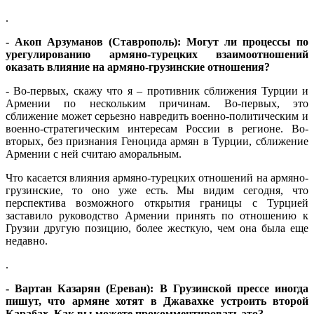
.
- Акоп Арзуманов (Ставрополь): Могут ли процессы по
урегулированию армяно-турецких взаимоотношений
оказать влияние на армяно-грузинские отношения?
- Во-первых, скажу что я – противник сближения Турции и
Армении по нескольким причинам. Во-первых, это
сближение может серьезно навредить военно-политическим и
военно-стратегическим интересам России в регионе. Во-
вторых, без признания Геноцида армян в Турции, сближение
Армении с ней считаю аморальным.
Что касается влияния армяно-турецких отношений на армяно-
грузинские, то оно уже есть. Мы видим сегодня, что
перспектива возможного открытия границы с Турцией
заставило руководство Армении принять по отношению к
Грузии другую позицию, более жесткую, чем она была еще
недавно.
.
- Вартан Казарян (Ереван): В Грузинской прессе иногда
пишут, что армяне хотят в Джавахке устроить второй
Карабах. Как вы можете прокомментировать это?