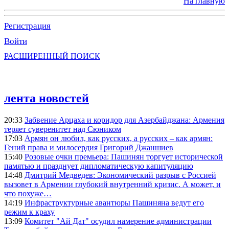
На главную
Регистрация
Войти
РАСШИРЕННЫЙ ПОИСК
лента новостей
20:33
Забвение Арцаха и коридор для Азербайджана: Армения
теряет суверенитет над Сюником
17:03
Армян он любил, как русских, а русских – как армян:
Гений права и милосердия Григорий Джаншиев
15:40
Розовые очки премьера: Пашинян торгует исторической
памятью и празднует дипломатическую капитуляцию
14:48
Дмитрий Медведев: Экономический разрыв с Россией
вызовет в Армении глубокий внутренний кризис. А может, и
что похуже…
14:19
Инфраструктурные авантюры Пашиняна ведут его
режим к краху
13:09
Комитет "Ай Дат" осудил намерение администрации