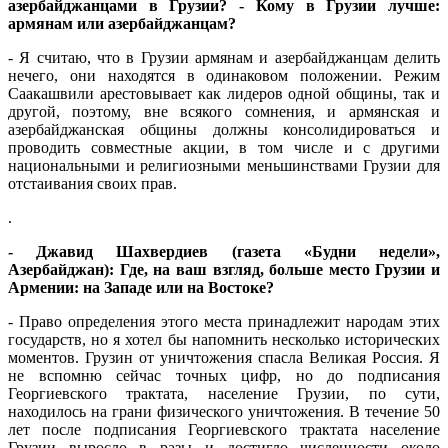
азербайджанцами в Грузии? - Кому в Грузии лучше:
армянам или азербайджанцам?
- Я считаю, что в Грузии армянам и азербайджанцам делить
нечего, они находятся в одинаковом положении. Режим
Саакашвили арестовывает как лидеров одной общины, так и
другой, поэтому, вне всякого сомнения, и армянская и
азербайджанская общины должны консолидироваться и
проводить совместные акции, в том числе и с другими
национальными и религиозными меньшинствами Грузии для
отстаивания своих прав.
.
- Джавид Шахвердиев (газета «Будни недели»,
Азербайджан): Где, на ваш взгляд, больше место Грузии и
Армении: на Западе или на Востоке?
- Право определения этого места принадлежит народам этих
государств, но я хотел бы напомнить несколько исторических
моментов. Грузин от уничтожения спасла Великая Россия. Я
не вспомню сейчас точных цифр, но до подписания
Георгиевского трактата, население Грузии, по сути,
находилось на грани физического уничтожения. В течение 50
лет после подписания Георгиевского трактата население
Грузии выросло в разы и достигло численности около