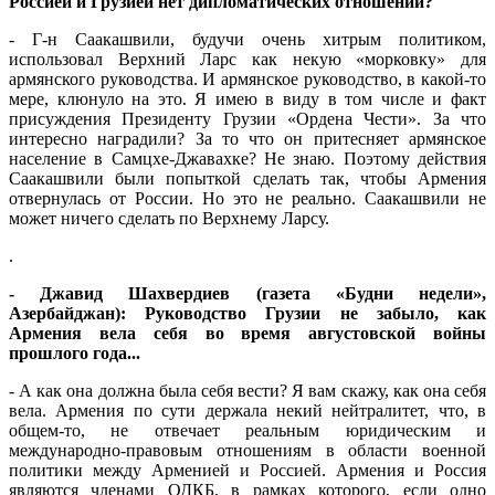
Россией и Грузией нет дипломатических отношений?
- Г-н Саакашвили, будучи очень хитрым политиком,
использовал Верхний Ларс как некую «морковку» для
армянского руководства. И армянское руководство, в какой-то
мере, клюнуло на это. Я имею в виду в том числе и факт
присуждения Президенту Грузии «Ордена Чести». За что
интересно наградили? За то что он притесняет армянское
население в Самцхе-Джавахке? Не знаю. Поэтому действия
Саакашвили были попыткой сделать так, чтобы Армения
отвернулась от России. Но это не реально. Саакашвили не
может ничего сделать по Верхнему Ларсу.
.
- Джавид Шахвердиев (газета «Будни недели»,
Азербайджан): Руководство Грузии не забыло, как
Армения вела себя во время августовской войны
прошлого года...
- А как она должна была себя вести? Я вам скажу, как она себя
вела. Армения по сути держала некий нейтралитет, что, в
общем-то, не отвечает реальным юридическим и
международно-правовым отношениям в области военной
политики между Арменией и Россией. Армения и Россия
являются членами ОДКБ, в рамках которого, если одно