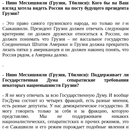
- Нино Месхишвили (Грузия, Тбилиси): Кого бы на Ваш
взгляд хотела видеть Россия на посту будущего президента
Грузии?
- Это право самого грузинского народа, но только не г-н
Саакашвили. Президент Грузии должен отвечать следующим
критериям: он должен дружески относиться к России, он
должен понимать что Грузия – не вассальное государство
Соединенных Штатов Америки и Грузия должна прекратить
лизать пятки у американцев и он должен наконец понять, что
Россия рядом, а Америка далеко.
.
- Нино Месхишвили (Грузия, Тбилиси): Поддерживает ли
Государственная Дума сепаратиские требования
некоторых нацменьшинств Грузии?
- Я не могу отвечать за всю Государственную Думу. И вообще
ГосДума состоит из четырех фракций, есть разные мнения,
есть разные депутаты. У нас демократическое государство. Я
могу говорить только за себя и за фракцию, которую
представляю. Мы не поддерживаем никаких
националистических, сепаратистских и прочих режимов, это
г-н Сакашвили и его режим порождает подобные явления и