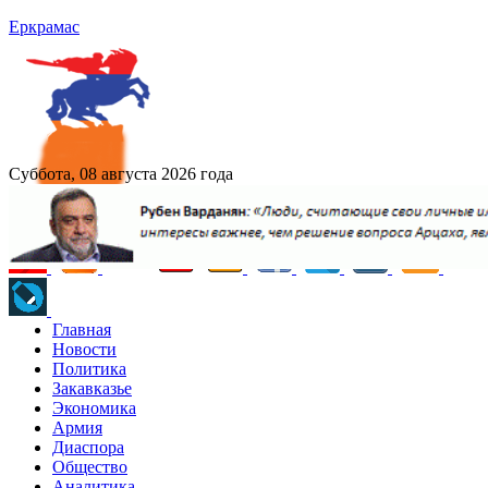
Еркрамас
Суббота, 08 августа 2026 года
Главная
Новости
Политика
Закавказье
Экономика
Армия
Диаспора
Общество
Аналитика