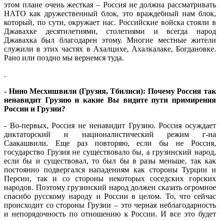
этом плане очень жесткая – Россия не должна рассматривать
НАТО как дружественный блок, это враждебный нам блок,
который, по сути, окружает нас. Российские войска стояли в
Джавахке десятилетиями, столетиями и всегда народ
Джавахка был благодарен этому. Многие местные жители
служили в этих частях в Ахалцихе, Ахалкалаке, Богдановке.
Рано или поздно мы вернемся туда.
.
- Нино Месхишвили (Грузия, Тбилиси): Почему Россия так
ненавидит Грузию и какие Вы видите пути примирения
России и Грузии?
- Во-первых, Россия не ненавидит Грузию. Россия осуждает
диктаторский и националистический режим г-на
Саакашвили. Еще раз повторяю, если бы не Россия,
государство Грузия не существовало бы, а грузинский народ,
если бы и существовал, то был бы в разы меньше, так как
постоянно подвергался нападениям как стороны Турции и
Персии, так и со стороны некоторых соседских горских
народов. Поэтому грузинский народ должен сказать огромное
спасибо русскому народу и России в целом. То, что сейчас
происходит со стороны Грузии – это черная неблагодарность
и непорядочность по отношению к России. И все это будет