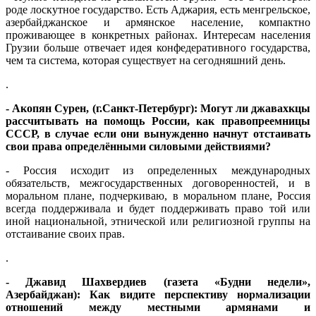
роде лоскутное государство. Есть Аджария, есть менгрельское,
азербайджанское и армянское население, компактно
проживающее в конкретных районах. Интересам населения
Грузии больше отвечает идея конфедеративного государства,
чем та система, которая существует на сегодняшний день.
.
- Акопян Сурен, (г.Санкт-Петербург): Могут ли джавахкцы
рассчитывать на помощь России, как правопреемницы
СССР, в случае если они вынужденно начнут отстаивать
свои права определёнными силовыми действиями?
- Россия исходит из определенных международных
обязательств, межгосударственных договоренностей, и в
моральном плане, подчеркиваю, в моральном плане, Россия
всегда поддерживала и будет поддерживать право той или
иной национальной, этнической или религиозной группы на
отстаивание своих прав.
.
- Джавид Шахвердиев (газета «Будни недели»,
Азербайджан): Как видите перспективу нормализации
отношений между местными армянами и