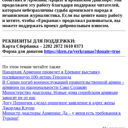
продолжаем эту работу благодаря поддержке читателей,
которым небезразличны судьба армянского народа и
независимая журналистика. Если вы цените нашу работу
и хотите, чтобы «Еркрамас» продолжал развиваться, вы
можете поддержать проект добровольным взносом.
РЕКВИЗИТЫ ДЛЯ ПОДДЕРЖКИ:
Карта Сбербанка – 2202 2072 1610 0373
Форма для донатов
https://dzen.ru/yerkramas?donate=true
По этим темам читайте также
Нацархив Армении проведет в Ереване выставку,
посвященную 100-летию Геноцида
В Сирии погиб военнослужащий правительственной армии –
армянин по национальности Сако Солакян
Министерство диаспоры: Новые дома сирийским армянам
зависят не от нас
Догу Перинчек сделал циничное заявление в адрес жены
Джорджа Клуни
Министр диаспоры Армении: Да – у меня есть требования к
Турции!