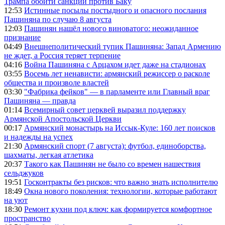
Трампа обойти санкции против Баку
12:53
Истинные посылы постыдного и опасного послания
Пашиняна по случаю 8 августа
12:03
Пашинян нашёл нового виноватого: неожиданное
признание
04:49
Внешнеполитический тупик Пашиняна: Запад Армению
не ждет, а Россия теряет терпение
04:16
Война Пашиняна с Арцахом идет даже на стадионах
03:55
Восемь лет ненависти: армянский режиссер о расколе
общества и произволе властей
03:30
"Фабрика фейков" — в парламенте или Главный враг
Пашиняна — правда
01:14
Всемирный совет церквей выразил поддержку
Армянской Апостольской Церкви
00:17
Армянский монастырь на Иссык-Куле: 160 лет поисков
и надежды на успех
21:30
Армянский спорт (7 августа): футбол, единоборства,
шахматы, легкая атлетика
20:37
Такого как Пашинян не было со времен нашествия
сельджуков
19:51
Госконтракты без рисков: что важно знать исполнителю
18:49
Окна нового поколения: технологии, которые работают
на уют
18:30
Ремонт кухни под ключ: как формируется комфортное
пространство