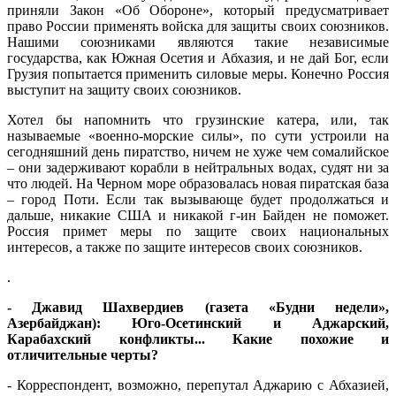
приняли Закон «Об Обороне», который предусматривает
право России применять войска для защиты своих союзников.
Нашими союзниками являются такие независимые
государства, как Южная Осетия и Абхазия, и не дай Бог, если
Грузия попытается применить силовые меры. Конечно Россия
выступит на защиту своих союзников.
Хотел бы напомнить что грузинские катера, или, так
называемые «военно-морские силы», по сути устроили на
сегодняшний день пиратство, ничем не хуже чем сомалийское
– они задерживают корабли в нейтральных водах, судят ни за
что людей. На Черном море образовалась новая пиратская база
– город Поти. Если так вызывающе будет продолжаться и
дальше, никакие США и никакой г-ин Байден не поможет.
Россия примет меры по защите своих национальных
интересов, а также по защите интересов своих союзников.
.
- Джавид Шахвердиев (газета «Будни недели»,
Азербайджан): Юго-Осетинский и Аджарский,
Карабахский конфликты... Какие похожие и
отличительные черты?
- Корреспондент, возможно, перепутал Аджарию с Абхазией,