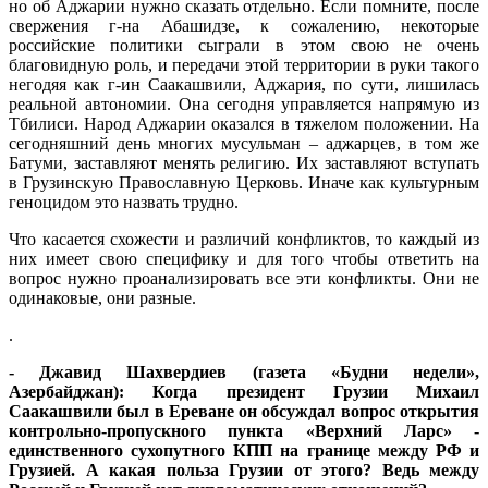
но об Аджарии нужно сказать отдельно. Если помните, после
свержения г-на Абашидзе, к сожалению, некоторые
российские политики сыграли в этом свою не очень
благовидную роль, и передачи этой территории в руки такого
негодяя как г-ин Саакашвили, Аджария, по сути, лишилась
реальной автономии. Она сегодня управляется напрямую из
Тбилиси. Народ Аджарии оказался в тяжелом положении. На
сегодняшний день многих мусульман – аджарцев, в том же
Батуми, заставляют менять религию. Их заставляют вступать
в Грузинскую Православную Церковь. Иначе как культурным
геноцидом это назвать трудно.
Что касается схожести и различий конфликтов, то каждый из
них имеет свою специфику и для того чтобы ответить на
вопрос нужно проанализировать все эти конфликты. Они не
одинаковые, они разные.
.
- Джавид Шахвердиев (газета «Будни недели»,
Азербайджан): Когда президент Грузии Михаил
Саакашвили был в Ереване он обсуждал вопрос открытия
контрольно-пропускного пункта «Верхний Ларс» -
единственного сухопутного КПП на границе между РФ и
Грузией. А какая польза Грузии от этого? Ведь между