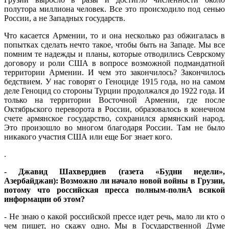
полутора миллиона человек. Все это происходило под сенью
России, а не Западных государств.
Что касается Армении, то и она несколько раз обжигалась в
попытках сделать нечто такое, чтобы быть на Западе. Мы все
помним те надежды и планы, которые отводились Севрскому
договору и роли США в вопросе возможной подмандатной
территории Армении. И чем это закончилось? Закончилось
бедствием. У нас говорят о Геноциде 1915 года, но на самом
деле Геноцид со стороны Турции продолжался до 1922 года. И
только на территории Восточной Армении, где после
Октябрьского переворота в России, образовалось в конечном
счете армянское государство, сохранился армянский народ.
Это произошло во многом благодаря России. Там не было
никакого участия США или еще Бог знает кого.
.
- Джавид Шахвердиев (газета «Будни недели»,
Азербайджан): Возможно ли начало новой войны в Грузии,
потому что российская пресса полным-полнА всякой
информации об этом?
- Не знаю о какой российской прессе идет речь, мало ли кто о
чем пишет, но скажу одно. Мы в Государственной Думе