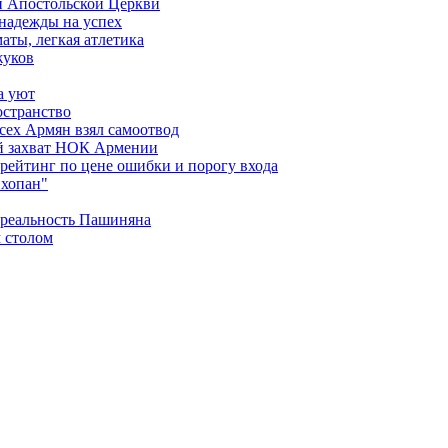
й Апостольской Церкви
 надежды на успех
аты, легкая атлетика
жуков
а уют
остранство
сех Армян взял самоотвод
ий захват НОК Армении
 рейтинг по цене ошибки и порогу входа
"хопан"
 реальность Пашиняна
 столом