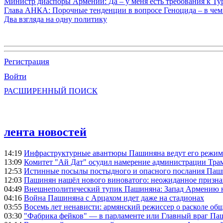
Министр диаспоры Армении: Да – у меня есть требования к Ту
Глава АНКА: Порочные тенденции в вопросе Геноцида – в чем
Два взгляда на одну политику
Регистрация
Войти
РАСШИРЕННЫЙ ПОИСК
лента новостей
14:19
Инфраструктурные авантюры Пашиняна ведут его режим 
13:09
Комитет "Ай Дат" осудил намерение администрации Тра
12:53
Истинные посылы постыдного и опасного послания Паши
12:03
Пашинян нашёл нового виноватого: неожиданное призн
04:49
Внешнеполитический тупик Пашиняна: Запад Армению не 
04:16
Война Пашиняна с Арцахом идет даже на стадионах
03:55
Восемь лет ненависти: армянский режиссер о расколе общ
03:30
"Фабрика фейков" — в парламенте или Главный враг Па