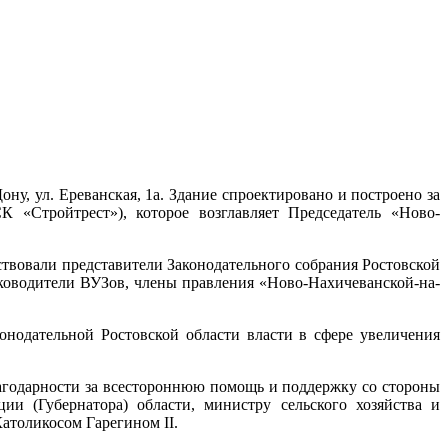
у, ул. Ереванская, 1а. Здание спроектировано и построено за
 «Стройтрест»), которое возглавляет Председатель «Ново-
вовали представители Законодательного собрания Ростовской
уководители ВУЗов, члены правления «Ново-Нахичеванской-на-
нодательной Ростовской области власти в сфере увеличения
лагодарности за всестороннюю помощь и поддержку со стороны
и (Губернатора) области, министру сельского хозяйства и
атоликосом Гарегином II.