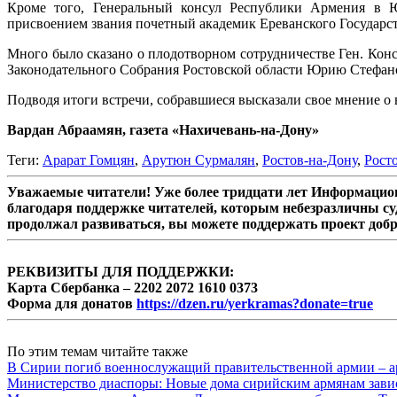
Кроме того, Генеральный консул Республики Армения в Ю
присвоением звания почетный академик Ереванского Государс
Много было сказано о плодотворном сотрудничестве Ген. Кон
Законодательного Собрания Ростовской области Юрию Стефан
Подводя итоги встречи, собравшиеся высказали свое мнение 
Вардан Абраамян, газета «Нахичевань-на-Дону»
Теги:
Арарат Гомцян
,
Арутюн Сурмалян
,
Ростов-на-Дону
,
Росто
Уважаемые читатели! Уже более тридцати лет Информацион
благодаря поддержке читателей, которым небезразличны су
продолжал развиваться, вы можете поддержать проект доб
РЕКВИЗИТЫ ДЛЯ ПОДДЕРЖКИ:
Карта Сбербанка – 2202 2072 1610 0373
Форма для донатов
https://dzen.ru/yerkramas?donate=true
По этим темам читайте также
В Сирии погиб военнослужащий правительственной армии – а
Министерство диаспоры: Новые дома сирийским армянам завис