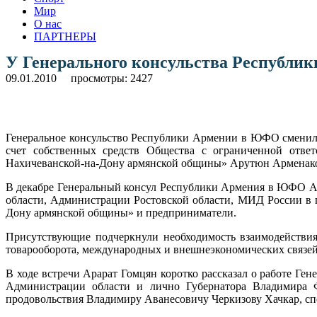
Мир
О нас
ПАРТНЕРЫ
У Генерального консульства Республи
09.01.2010
просмотры: 2427
Генеральное консульство Республики Армении в ЮФО сменило п
счет собственных средств Общества с ограниченной ответ
Нахичеванской-на-Дону армянской общины» Арутюн Арменак
В декабре Генеральный консул Республики Армения в ЮФО Ар
области, Администрации Ростовской области, МИД России в г
Дону армянской общины» и предприниматели.
Присутствующие подчеркнули необходимость взаимодействия
товарооборота, международных и внешнеэкономических связей
В ходе встречи Арарат Гомцян коротко рассказал о работе Г
Администрации области и лично Губернатора Владимира Фе
продовольствия Владимиру Аванесовичу Черкизову Хачкар, с