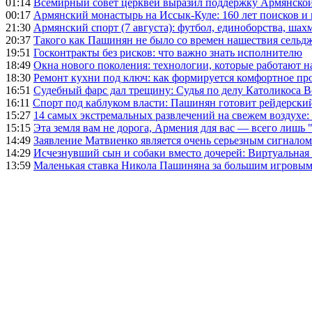
01:14
Всемирный совет церквей выразил поддержку Армянско
00:17
Армянский монастырь на Иссык-Куле: 160 лет поисков и
21:30
Армянский спорт (7 августа): футбол, единоборства, шахм
20:37
Такого как Пашинян не было со времен нашествия сельд
19:51
Госконтракты без рисков: что важно знать исполнителю
18:49
Окна нового поколения: технологии, которые работают н
18:30
Ремонт кухни под ключ: как формируется комфортное пр
16:51
Судебный фарс дал трещину: Судья по делу Католикоса В
16:11
Спорт под каблуком власти: Пашинян готовит рейдерск
15:27
14 самых экстремальных развлечений на свежем воздухе:
15:15
Эта земля вам не дорога, Армения для вас — всего лишь 
14:49
Заявление Матвиенко является очень серьезным сигналом
14:29
Исчезнувший сын и собаки вместо дочерей: Виртуальная
13:59
Маленькая ставка Никола Пашиняна за большим игровым