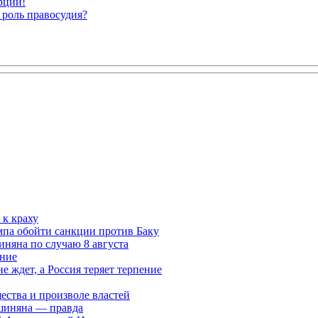
рции!
 роль правосудия?
к краху
мпа обойти санкции против Баку
няна по случаю 8 августа
ание
ждет, а Россия теряет терпение
ества и произволе властей
шиняна — правда