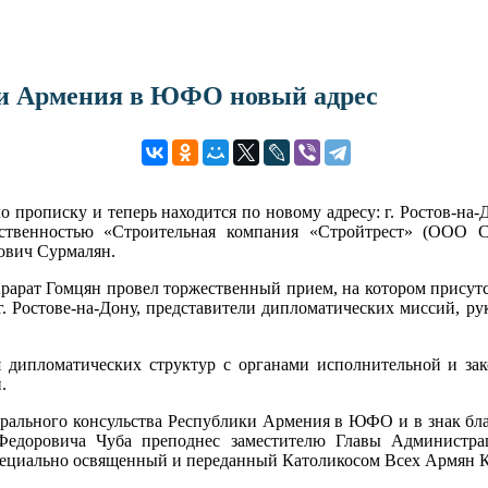
ки Армения в ЮФО новый адрес
рописку и теперь находится по новому адресу: г. Ростов-на-Дон
ственностью «Строительная компания «Стройтрест» (ООО СК
ович Сурмалян.
арат Гомцян провел торжественный прием, на котором присутст
. Ростове-на-Дону, представители дипломатических миссий, р
 дипломатических структур с органами исполнительной и зако
.
енерального консульства Республики Армения в ЮФО и в знак б
доровича Чуба преподнес заместителю Главы Администраци
пециально освященный и переданный Католикосом Всех Армян К