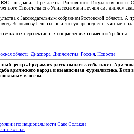
ФО поздравил Президента Ростовского Государственного 
твенного Строительного Университета и вручил ему диплом ака
сульства с Законодательным собранием Ростовской области. А п
овичу Зерщикову Генеральный консул преподнес памятный пода
о возможных перспективных направлениях совместной работы.
вская область
,
Диаспора
,
Дипломатия
,
Россия
,
Новости
ный центр «Еркрамас» рассказывает о событиях в Армении,
дьба армянского народа и независимая журналистика. Если в
ровольным взносом.
рмянин по национальности Сако Солакян
ят не от нас